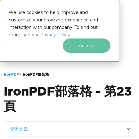
We use cookies to help improve and
customize your browsing experience and
interaction with our company. To find out
for
more, see our
Privacy Policy.
.NET
Accept
跳至頁尾內容
IronPDF
IronPDF部落格
IronPDF部落格 - 第23
頁
所有文章