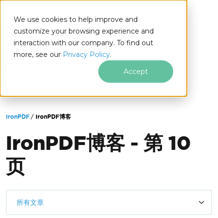
We use cookies to help improve and
customize your browsing experience and
interaction with our company. To find out
for
more, see our
Privacy Policy.
.NET
Accept
跳至页脚内容
IronPDF
IronPDF博客
IronPDF博客 - 第 10
页
所有文章