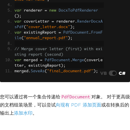
var
 renderer 
=
new
DocxToPdfRenderer
();
var
 coverLetter 
=
 renderer
.
RenderDocxA
sPdf
(
"cover_letter.docx"
);
var
 existingReport 
=
PdfDocument
.
FromF
ile
(
"annual_report.pdf"
);
// Merge cover letter (first) with exi
sting report (second)
var
 merged 
=
PdfDocument
.
Merge
(
coverLe
tter
,
 existingReport
);
merged
.
SaveAs
(
"final_document.pdf"
);
VB
C#
您可以通过将一个集合传递给
对象。 对于更高级
PdfDocument
的文档组装场景，可以尝试
向现有 PDF 添加页面
或在转换后的
输出上
添加水印
。