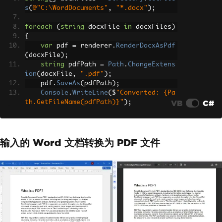
s
(
@"C:\WordDocuments"
,
"*.docx"
);
foreach
(
string
 docxFile 
in
 docxFiles
)
{
var
 pdf 
=
 renderer
.
RenderDocxAsPdf
(
docxFile
);
string
 pdfPath 
=
Path
.
ChangeExtens
ion
(
docxFile
,
".pdf"
);
    pdf
.
SaveAs
(
pdfPath
);
Console
.
WriteLine
(
$
"Converted: {Pa
VB
C#
th.GetFileName(pdfPath)}"
);
}
输入的 Word 文档转换为 PDF 文件