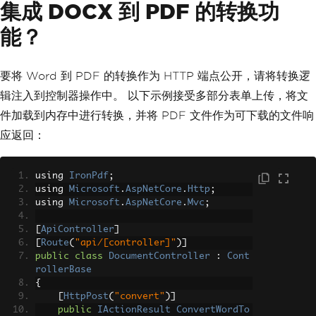
集成 DOCX 到 PDF 的转换功
能？
要将 Word 到 PDF 的转换作为 HTTP 端点公开，请将转换逻
辑注入到控制器操作中。 以下示例接受多部分表单上传，将文
件加载到内存中进行转换，并将 PDF 文件作为可下载的文件响
应返回：
using 
IronPdf
;
using 
Microsoft
.
AspNetCore
.
Http
;
using 
Microsoft
.
AspNetCore
.
Mvc
;
[
ApiController
]
[
Route
(
"api/[controller]"
)]
public
class
DocumentController
:
Cont
rollerBase
{
[
HttpPost
(
"convert"
)]
public
IActionResult
ConvertWordTo