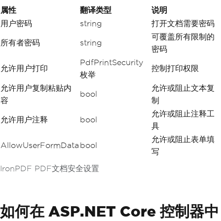
属性
翻译类型
说明
用户密码
string
打开文档需要密码
可覆盖所有限制的
所有者密码
string
密码
PdfPrintSecurity
允许用户打印
控制打印权限
枚举
允许用户复制粘贴内
允许或阻止文本复
bool
容
制
允许或阻止注释工
允许用户注释
bool
具
允许或阻止表单填
AllowUserFormData
bool
写
IronPDF PDF文档安全设置
如何在 ASP.NET Core 控制器中