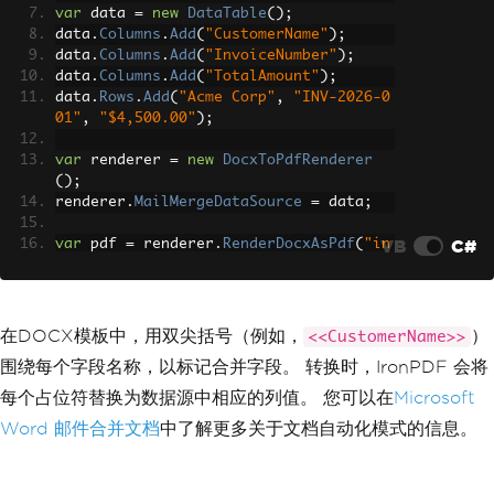
var
 data 
=
new
DataTable
();
data
.
Columns
.
Add
(
"CustomerName"
);
data
.
Columns
.
Add
(
"InvoiceNumber"
);
data
.
Columns
.
Add
(
"TotalAmount"
);
data
.
Rows
.
Add
(
"Acme Corp"
,
"INV-2026-0
01"
,
"$4,500.00"
);
var
 renderer 
=
new
DocxToPdfRenderer
();
renderer
.
MailMergeDataSource
=
 data
;
VB
C#
var
 pdf 
=
 renderer
.
RenderDocxAsPdf
(
"in
voice_template.docx"
);
pdf
.
SaveAs
(
"acme_invoice.pdf"
);
在DOCX模板中，用双尖括号（例如，
）
<<CustomerName>>
围绕每个字段名称，以标记合并字段。 转换时，IronPDF 会将
每个占位符替换为数据源中相应的列值。 您可以在
Microsoft
Word 邮件合并文档
中了解更多关于文档自动化模式的信息。