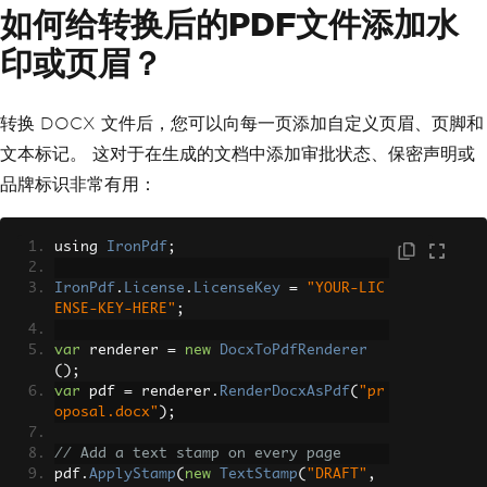
如何给转换后的PDF文件添加水
印或页眉？
转换 DOCX 文件后，您可以向每一页添加自定义页眉、页脚和
文本标记。 这对于在生成的文档中添加审批状态、保密声明或
品牌标识非常有用：
using 
IronPdf
;
IronPdf
.
License
.
LicenseKey
=
"YOUR-LIC
ENSE-KEY-HERE"
;
var
 renderer 
=
new
DocxToPdfRenderer
();
var
 pdf 
=
 renderer
.
RenderDocxAsPdf
(
"pr
oposal.docx"
);
// Add a text stamp on every page
pdf
.
ApplyStamp
(
new
TextStamp
(
"DRAFT"
,