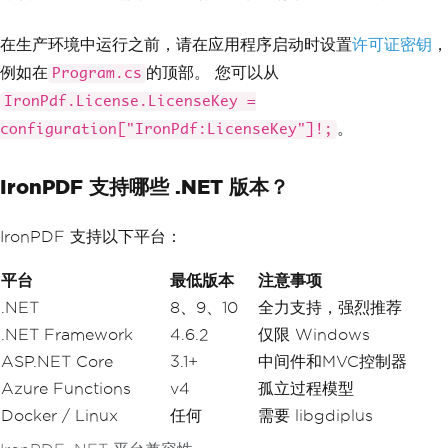
在生产环境中运行之前，请在应用程序启动时设置
许可证密钥
，
例如在
的顶部。 您可以从
Program.cs
IronPdf.License.LicenseKey =
。
configuration["IronPdf:LicenseKey"]!;
IronPDF 支持哪些 .NET 版本？
IronPDF 支持以下平台：
平台
最低版本
注意事项
.NET
8、9、10
全力支持，强烈推荐
.NET Framework
4.6.2
仅限 Windows
ASP.NET Core
3.1+
中间件和MVC控制器
Azure Functions
v4
孤立过程模型
Docker / Linux
任何
需要 libgdiplus