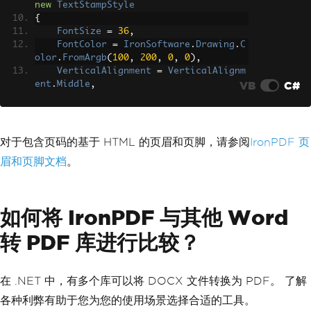
new
TextStampStyle
{
FontSize
=
36
,
FontColor
=
IronSoftware
.
Drawing
.
C
olor
.
FromArgb
(
100
,
200
,
0
,
0
),
VerticalAlignment
=
VerticalAlignm
VB
C#
ent
.
Middle
,
HorizontalAlignment
=
HorizontalAl
ignment
.
Center
,
Rotation
=
-
45
}));
对于包含页码的基于 HTML 的页眉和页脚，请参阅
IronPDF 页
眉和页脚文档
。
pdf
.
SaveAs
(
"proposal_draft.pdf"
);
如何将 IronPDF 与其他 Word
转 PDF 库进行比较？
在 .NET 中，有多个库可以将 DOCX 文件转换为 PDF。 了解
各种利弊有助于您为您的使用场景选择合适的工具。