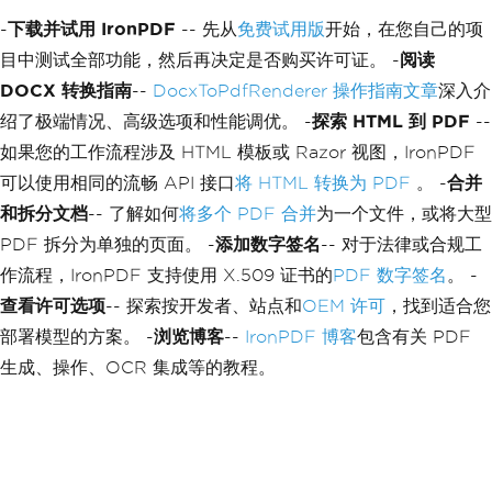
-
下载并试用 IronPDF
-- 先从
免费试用版
开始，在您自己的项
目中测试全部功能，然后再决定是否购买许可证。 -
阅读
DOCX 转换指南
--
DocxToPdfRenderer 操作指南文章
深入介
绍了极端情况、高级选项和性能调优。 -
探索 HTML 到 PDF
--
如果您的工作流程涉及 HTML 模板或 Razor 视图，IronPDF
可以使用相同的流畅 API 接口
将 HTML 转换为 PDF
。 -
合并
和拆分文档
-- 了解如何
将多个 PDF 合并
为一个文件，或将大型
PDF 拆分为单独的页面。 -
添加数字签名
-- 对于法律或合规工
作流程，IronPDF 支持使用 X.509 证书的
PDF 数字签名
。 -
查看许可选项
-- 探索按开发者、站点和
OEM 许可
，找到适合您
部署模型的方案。 -
浏览博客
--
IronPDF 博客
包含有关 PDF
生成、操作、OCR 集成等的教程。