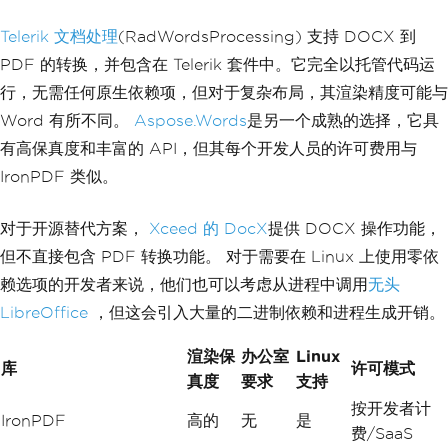
Telerik 文档处理
(RadWordsProcessing) 支持 DOCX 到
PDF 的转换，并包含在 Telerik 套件中。它完全以托管代码运
行，无需任何原生依赖项，但对于复杂布局，其渲染精度可能与
Word 有所不同。
Aspose.Words
是另一个成熟的选择，它具
有高保真度和丰富的 API，但其每个开发人员的许可费用与
IronPDF 类似。
对于开源替代方案，
Xceed 的 DocX
提供 DOCX 操作功能，
但不直接包含 PDF 转换功能。 对于需要在 Linux 上使用零依
赖选项的开发者来说，他们也可以考虑从进程中调用
无头
LibreOffice
，但这会引入大量的二进制依赖和进程生成开销。
渲染保
办公室
Linux
库
许可模式
真度
要求
支持
按开发者计
IronPDF
高的
无
是
费/SaaS