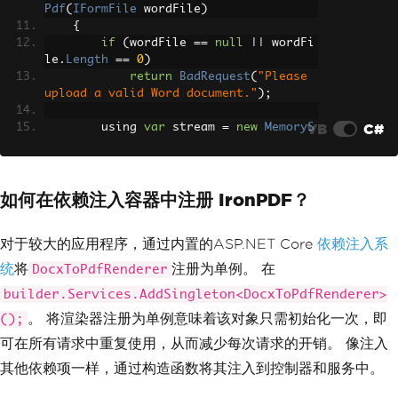
Pdf
(
IFormFile
 wordFile
)
{
if
(
wordFile 
==
null
||
 wordFi
le
.
Length
==
0
)
return
BadRequest
(
"Please 
upload a valid Word document."
);
VB
C#
        using 
var
 stream 
=
new
MemoryS
tream
();
        wordFile
.
CopyTo
(
stream
);
如何在依赖注入容器中注册 IronPDF？
var
 renderer 
=
new
DocxToPdfRe
nderer
();
var
 pdfDocument 
=
 renderer
.
Ren
对于较大的应用程序，通过内置的ASP.NET Core
依赖注入系
derDocxAsPdf
(
stream
.
ToArray
());
统
将
注册为单例。 在
DocxToPdfRenderer
return
File
(
pdfDocument
.
Binary
builder.Services.AddSingleton<DocxToPdfRenderer>
Data
,
"application/pdf"
,
"converted.pd
f"
);
。 将渲染器注册为单例意味着该对象只需初始化一次，即
();
}
可在所有请求中重复使用，从而减少每次请求的开销。 像注入
}
其他依赖项一样，通过构造函数将其注入到控制器和服务中。