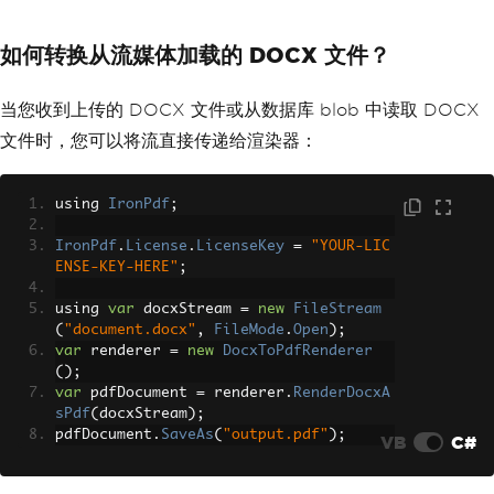
如何转换从流媒体加载的 DOCX 文件？
当您收到上传的 DOCX 文件或从数据库 blob 中读取 DOCX
文件时，您可以将流直接传递给渲染器：
using 
IronPdf
;
IronPdf
.
License
.
LicenseKey
=
"YOUR-LIC
ENSE-KEY-HERE"
;
using 
var
 docxStream 
=
new
FileStream
(
"document.docx"
,
FileMode
.
Open
);
var
 renderer 
=
new
DocxToPdfRenderer
();
var
 pdfDocument 
=
 renderer
.
RenderDocxA
sPdf
(
docxStream
);
pdfDocument
.
SaveAs
(
"output.pdf"
);
VB
C#