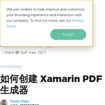
We use cookies to help improve and customize
your browsing experience and interaction with
our company. To find out more, see our
Privacy
for
Policy.
.NET
Accept
跳至页脚内容
IronPDF
IronPDF博客
使用IronPDF
Word 转 Dpf Asp .NET
使用IRONPDF
如何创建 Xamarin PDF
生成器
Curtis Chau