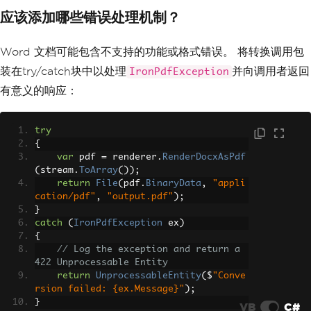
应该添加哪些错误处理机制？
Word 文档可能包含不支持的功能或格式错误。 将转换调用包
装在try/catch块中以处理
并向调用者返回
IronPdfException
有意义的响应：
try
{
var
 pdf 
=
 renderer
.
RenderDocxAsPdf
(
stream
.
ToArray
());
return
File
(
pdf
.
BinaryData
,
"appli
cation/pdf"
,
"output.pdf"
);
}
catch
(
IronPdfException
 ex
)
{
// Log the exception and return a 
422 Unprocessable Entity
return
UnprocessableEntity
(
$
"Conve
rsion failed: {ex.Message}"
);
}
VB
C#