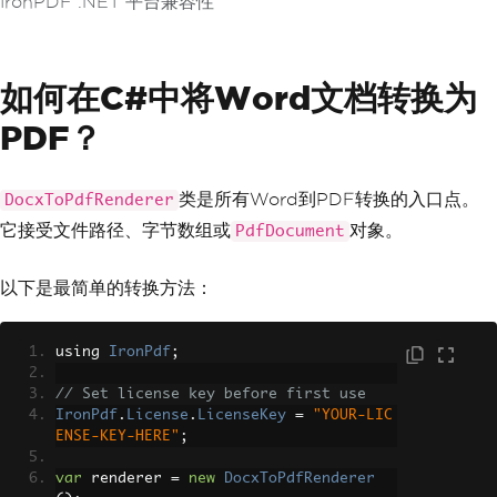
IronPDF .NET 平台兼容性
如何在C#中将Word文档转换为
PDF？
类是所有Word到PDF转换的入口点。
DocxToPdfRenderer
它接受文件路径、字节数组或
对象。
PdfDocument
以下是最简单的转换方法：
using 
IronPdf
;
// Set license key before first use
IronPdf
.
License
.
LicenseKey
=
"YOUR-LIC
ENSE-KEY-HERE"
;
var
 renderer 
=
new
DocxToPdfRenderer