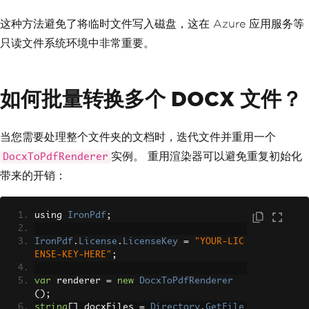
这种方法避免了将临时文件写入磁盘，这在 Azure 应用服务等
只读文件系统环境中非常重要。
如何批量转换多个 DOCX 文件？
当您需要处理整个文件夹的文档时，迭代文件并重用一个
实例。 重用渲染器可以避免重复初始化
DocxToPdfRenderer
带来的开销：
using 
IronPdf
;
IronPdf
.
License
.
LicenseKey
=
"YOUR-LIC
ENSE-KEY-HERE"
;
var
 renderer 
=
new
DocxToPdfRenderer
();
string
[]
 docxFiles 
=
Directory
.
GetFile