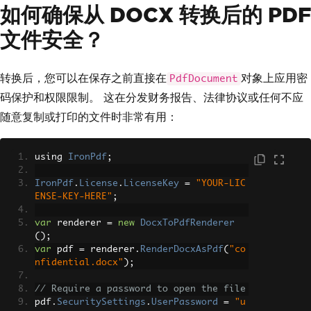
如何确保从 DOCX 转换后的 PDF
文件安全？
转换后，您可以在保存之前直接在
对象上应用密
PdfDocument
码保护和权限限制。 这在分发财务报告、法律协议或任何不应
随意复制或打印的文件时非常有用：
using 
IronPdf
;
IronPdf
.
License
.
LicenseKey
=
"YOUR-LIC
ENSE-KEY-HERE"
;
var
 renderer 
=
new
DocxToPdfRenderer
();
var
 pdf 
=
 renderer
.
RenderDocxAsPdf
(
"co
nfidential.docx"
);
// Require a password to open the file
pdf
.
SecuritySettings
.
UserPassword
=
"u