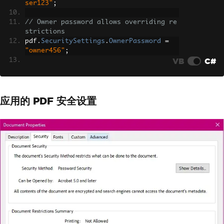
ser123"
;
// Owner password allows overriding re
strictions
pdf
.
SecuritySettings
.
OwnerPassword
=
"owner456"
;
VB
C#
// Restrict printing and content copyi
ng
pdf
.
SecuritySettings
.
AllowUserPrinting
应用的 PDF 安全设置
=
IronPdf
.
Security
.
PdfPrintSecurity
.
No
Print
;
pdf
.
SecuritySettings
.
AllowUserCopyPast
eContent
=
false
;
pdf
.
SaveAs
(
"secured_document.pdf"
);