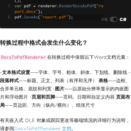
();
var
 pdf 
=
 renderer
.
RenderDocxAsPdf
(
"re
port.docx"
);
pdf
.
SaveAs
(
"report.pdf"
);
VB
C#
转换过程中格式会发生什么变化？
在转换过程中保留以下Word文档元素：
DocxToPdfRenderer
-
文本格式设置
——字体、字号、粗体、斜体、下划线、删除线 -
段落样式
——标题、正文、列表（有序和无序）
表格
——边框、
合并单元格、底纹和列宽 -
图片
——以原始分辨率显示的内嵌图
片和浮动图片 -
页眉和页脚
——页码、日期和自定义内容
页面布
局
——页边距、方向（纵向/横向）、纸张尺寸
有关嵌入式 OLE 对象或跟踪更改等极端情况的详细行为说明，
请参阅
DocxToPdfRenderer 文档
。