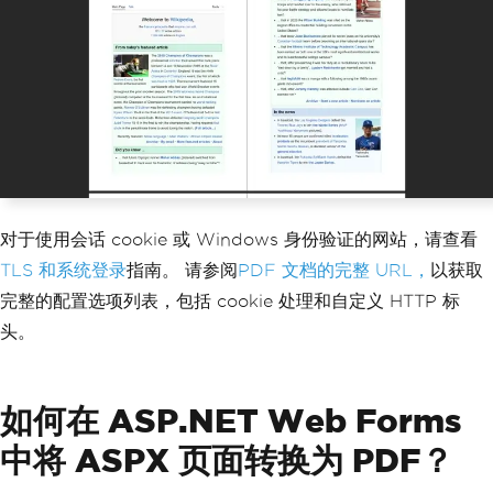
var
 pdf 
=
 renderer
.
RenderUrlAsPdf
(
"htt
ps://app.internal/reports/monthly"
);
pdf
.
SaveAs
(
"monthly-report.pdf"
);
对于使用会话 cookie 或 Windows 身份验证的网站，请查看
TLS 和系统登录
指南。 请参阅
PDF 文档的完整 URL，
以获取
完整的配置选项列表，包括 cookie 处理和自定义 HTTP 标
头。
如何在 ASP.NET Web Forms
中将 ASPX 页面转换为 PDF？