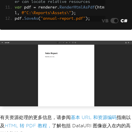
er can locate relative resources
var
 pdf 
=
 renderer
.
RenderHtmlAsPdf
(
htm
l
,
@"C:\Reports\Assets\"
);
pdf
.
SaveAs
(
"annual-report.pdf"
);
VB
C#
有关资源处理的更多信息，请参阅
基本 URL 和资源编码
指南以
及
HTML 转 PDF 教程，
了解包括 DataURI 图像嵌入在内的高