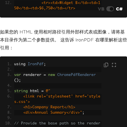
            <tr><td>Widget B</td><td>1
VB
C#
50</td><td>$6,750</td></tr>
            <tr><td>Widget C</td><td>2
10</td><td>$3,055.30</td></tr>
        </tbody>
    </table>"
;
如果您的 HTML 使用相对路径引用外部样式表或图像，请将基
本目录作为第二个参数提供。 这告诉 IronPDF 在哪里解析这些
var
 pdf 
=
 renderer
.
RenderHtmlAsPdf
(
htm
lContent
);
引用：
pdf
.
SaveAs
(
"quarterly-report.pdf"
);
using 
IronPdf
;
var
 renderer 
=
new
ChromePdfRenderer
();
string
 html 
=
@"
    <link rel='stylesheet' href='style
s.css'>
    <h1>Company Report</h1>
    <div>Annual Summary</div>"
;
// Provide the base path so the render