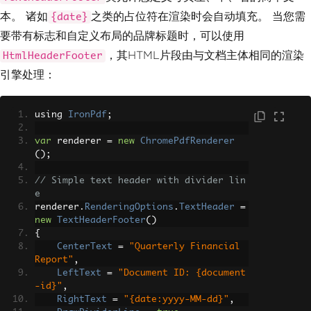
本。 诸如
之类的占位符在渲染时会自动填充。 当您需
{date}
要带有标志和自定义布局的品牌标题时，可以使用
，其HTML片段由与文档主体相同的渲染
HtmlHeaderFooter
引擎处理：
using 
IronPdf
;
var
 renderer 
=
new
ChromePdfRenderer
();
// Simple text header with divider lin
e
renderer
.
RenderingOptions
.
TextHeader
=
new
TextHeaderFooter
()
{
CenterText
=
"Quarterly Financial 
Report"
,
LeftText
=
"Document ID: {document
-id}"
,
RightText
=
"{date:yyyy-MM-dd}"
,