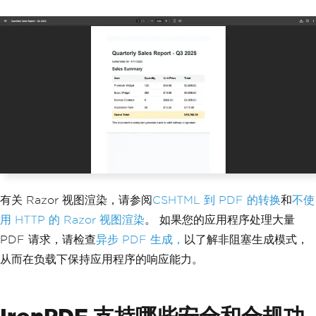
        renderer
.
RenderingOptions
.
Text
Footer
=
new
TextHeaderFooter
()
{
CenterText
=
"Page {page} 
of {total-pages}"
,
FontSize
=
9
};
// Build the URL to the intern
al report page and render it
string
 reportUrl 
=
 $
"{Request.
Scheme}://{Request.Host}/reports/quart
erly"
;
var
 pdf 
=
 renderer
.
RenderUrlAs
Pdf
(
reportUrl
);
有关 Razor 视图渲染，请参阅
CSHTML 到 PDF 的转换
和
不使
用 HTTP 的 Razor 视图渲染
。 如果您的应用程序处理大量
return
File
(
pdf
.
BinaryData
,
"a
pplication/pdf"
,
"quarterly-report.pd
PDF 请求，请检查
异步 PDF 生成，
以了解非阻塞生成模式，
f"
);
从而在负载下保持应用程序的响应能力。
}
}
IronPDF 支持哪些安全和合规功