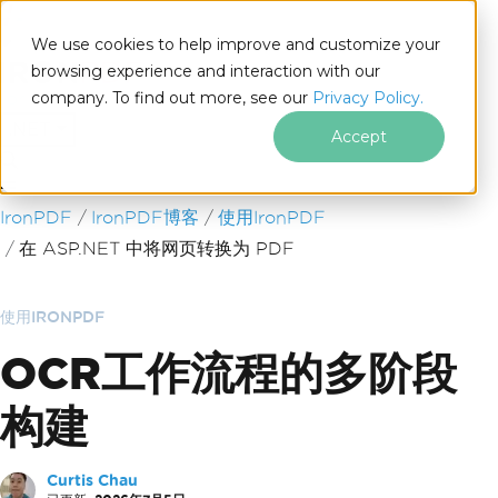
We use cookies to help improve and customize your
browsing experience and interaction with our
company. To find out more, see our
Privacy Policy.
for
.NET
Accept
跳至页脚内容
IronPDF
IronPDF博客
使用IronPDF
在 ASP.NET 中将网页转换为 PDF
使用IRONPDF
OCR工作流程的多阶段
构建
Curtis Chau