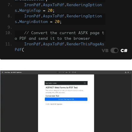
IronPdf
.
AspxToPdf
.
RenderingOption
s
.
MarginTop
=
20
;
IronPdf
.
AspxToPdf
.
RenderingOption
s
.
MarginBottom
=
20
;
// Convert the current ASPX page t
o PDF and send it to the browser
IronPdf
.
AspxToPdf
.
RenderThisPageAs
VB
C#
Pdf
(
IronPdf
.
AspxToPdf
.
FileBehavio
r
.
InBrowser
,
"invoice-"
+
DateTime
.
UtcNow
.
T
oString
(
"yyyy-MM-dd"
)
+
".pdf"
);
}