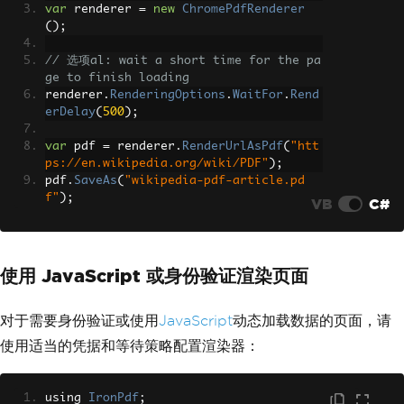
var
 renderer 
=
new
ChromePdfRenderer
();
// 选项al: wait a short time for the pa
ge to finish loading
renderer
.
RenderingOptions
.
WaitFor
.
Rend
erDelay
(
500
);
var
 pdf 
=
 renderer
.
RenderUrlAsPdf
(
"htt
ps://en.wikipedia.org/wiki/PDF"
);
pdf
.
SaveAs
(
"wikipedia-pdf-article.pd
f"
);
VB
C#
使用 JavaScript 或身份验证渲染页面
对于需要身份验证或使用
JavaScript
动态加载数据的页面，请
使用适当的凭据和等待策略配置渲染器：
using 
IronPdf
;