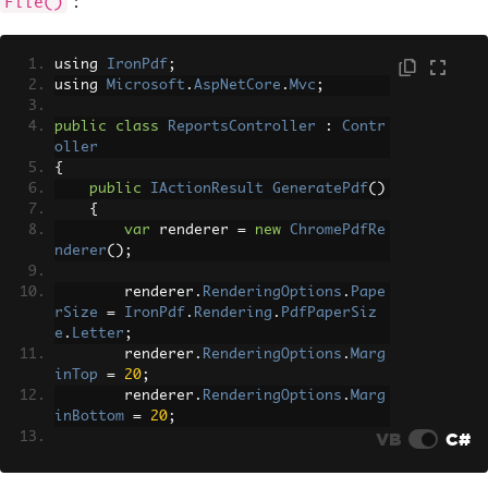
：
File()
using 
IronPdf
;
using 
Microsoft
.
AspNetCore
.
Mvc
;
public
class
ReportsController
:
Contr
oller
{
public
IActionResult
GeneratePdf
()
{
var
 renderer 
=
new
ChromePdfRe
nderer
();
        renderer
.
RenderingOptions
.
Pape
rSize
=
IronPdf
.
Rendering
.
PdfPaperSiz
e
.
Letter
;
        renderer
.
RenderingOptions
.
Marg
inTop
=
20
;
        renderer
.
RenderingOptions
.
Marg
inBottom
=
20
;
VB
C#
// Add a text footer with page 
numbers