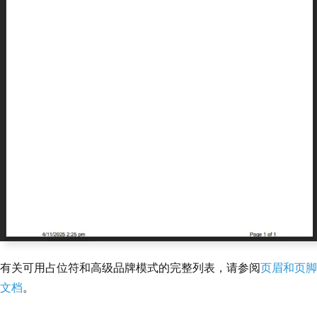
renderer
.
RenderingOptions
.
MarginTop
=
40
;
renderer
.
RenderingOptions
.
MarginBottom
=
40
;
var
 pdf 
=
 renderer
.
RenderHtmlAsPdf
(
"<h
1>Report Content</h1><p>Financial data 
goes here.</p>"
);
pdf
.
SaveAs
(
"report-with-headers.pdf"
);
有关可用占位符和高级品牌模式的完整列表，请参阅
页眉和页脚
文档
。