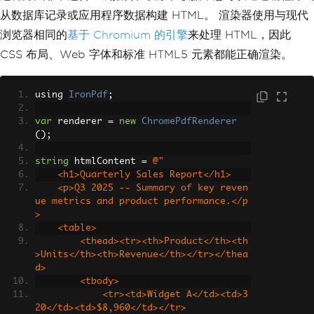
从数据库记录或应用程序数据构建 HTML。 渲染器使用与现代
浏览器相同的
基于 Chromium 的引擎
来处理 HTML，因此
CSS 布局、Web 字体和标准 HTML5 元素都能正确渲染。
using 
IronPdf
;
var
 renderer 
=
new
ChromePdfRenderer
();
string
 htmlContent 
=
@"
    <h1>Quarterly Sales Report</h1>
    <p>Q3 2025 -- Summary of key reven
ue metrics and product performance.</p
>
    <table>
        <thead><tr><th>Product</th><th
>Units</th><th>Revenue</th></tr></thea
d>
        <tbody>
            <tr><td>Widget A</td><td>3
20</td><td>$8,960</td></tr>