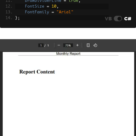
DrawDividerLine
=
true
,
FontSize
=
10
,
FontFamily
=
"Arial"
VB
C#
};
// HTML footer with branded layout
renderer
.
RenderingOptions
.
HtmlFooter
=
new
HtmlHeaderFooter
()
{
HtmlFragment
=
@"
        <div style='border-top: 1px so
lid #ccc; padding: 8px; font-size: 10p
x;
                    display: flex; jus
tify-content: space-between;'>
            <span>© 2026 Enterprise Co
rp</span>
            <span>Page {page} of {tota
l-pages}</span>
            <span>Classification: Inte
rnal</span>
        </div>"
,
MaxHeight
=
40
};