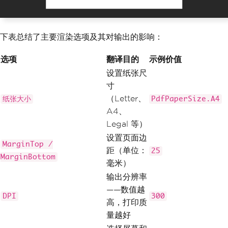
ractive PDF form fields
renderer
.
RenderingOptions
.
CreatePdfFor
msFromHtml
=
true
;
下表总结了主要渲染选项及其对输出的影响：
var
 pdf 
=
 renderer
.
RenderHtmlAsPdf
(
"<h
1>Custom Layout Document</h1><p>Conten
选项
翻译目的
示例价值
t with configured layout.</p>"
);
设置纸张尺
pdf
.
SaveAs
(
"configured-output.pdf"
);
寸
（Letter、
纸张大小
PdfPaperSize.A4
A4、
Legal 等）
设置页面边
MarginTop /
距（单位：
25
MarginBottom
毫米）
输出分辨率
——数值越
DPI
300
高，打印质
量越好