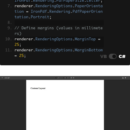
IronPdf
.
Rendering
.
PdfPaperSize
.
Letter
;
renderer
.
RenderingOptions
.
PaperOrienta
tion
=
IronPdf
.
Rendering
.
PdfPaperOrien
tation
.
Portrait
;
// Define margins (values in millimete
rs)
renderer
.
RenderingOptions
.
MarginTop
=
25
;
renderer
.
RenderingOptions
.
MarginBottom
VB
C#
=
25
;
renderer
.
RenderingOptions
.
MarginLeft
=
19
;
renderer
.
RenderingOptions
.
MarginRight
=
19
;
// Use print-specific CSS rules and se
t output DPI
renderer
.
RenderingOptions
.
CssMediaType
=
IronPdf
.
Rendering
.
PdfCssMediaType
.
Pr
int
;
renderer
.
RenderingOptions
.
DPI 
=
300
;
// Preserve HTML form elements as inte