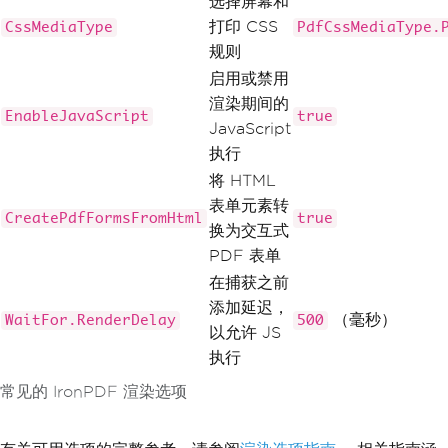
选择屏幕和
打印 CSS
CssMediaType
PdfCssMediaType.
规则
启用或禁用
渲染期间的
EnableJavaScript
true
JavaScript
执行
将 HTML
表单元素转
CreatePdfFormsFromHtml
true
换为交互式
PDF 表单
在捕获之前
添加延迟，
（毫秒）
WaitFor.RenderDelay
500
以允许 JS
执行
常见的 IronPDF 渲染选项