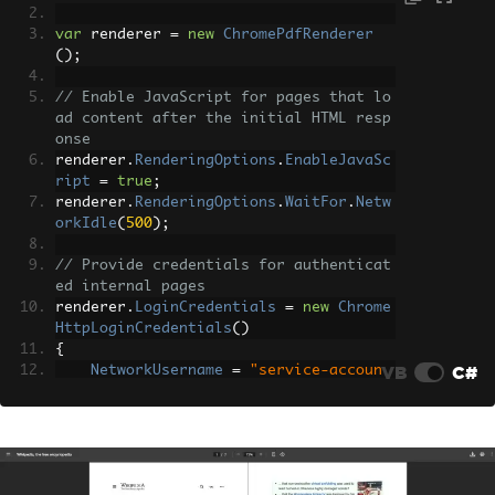
var
 renderer 
=
new
ChromePdfRenderer
();
// Enable JavaScript for pages that lo
ad content after the initial HTML resp
onse
renderer
.
RenderingOptions
.
EnableJavaSc
ript
=
true
;
renderer
.
RenderingOptions
.
WaitFor
.
Netw
orkIdle
(
500
);
// Provide credentials for authenticat
ed internal pages
renderer
.
LoginCredentials
=
new
Chrome
HttpLoginCredentials
()
{
VB
C#
NetworkUsername
=
"service-accoun
t"
,
NetworkPassword
=
"secure-passwor
d"
};