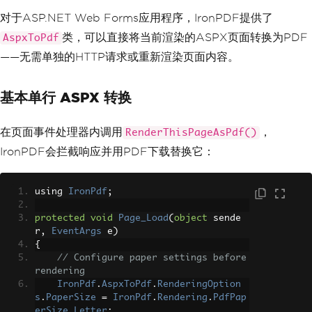
对于ASP.NET Web Forms应用程序，IronPDF提供了
类，可以直接将当前渲染的ASPX页面转换为PDF
AspxToPdf
——无需单独的HTTP请求或重新渲染页面内容。
基本单行 ASPX 转换
在页面事件处理器内调用
，
RenderThisPageAsPdf()
IronPDF会拦截响应并用PDF下载替换它：
using 
IronPdf
;
protected
void
Page_Load
(
object
 sende
r
,
EventArgs
 e
)
{
// Configure paper settings before 
rendering
IronPdf
.
AspxToPdf
.
RenderingOption
s
.
PaperSize
=
IronPdf
.
Rendering
.
PdfPap
erSize
.
Letter
;