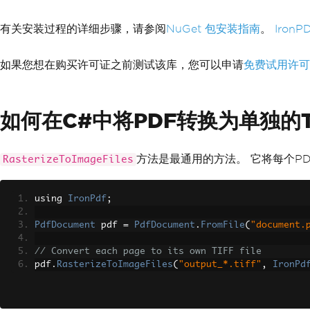
有关安装过程的详细步骤，请参阅
NuGet 包安装指南
。
IronP
如果您想在购买许可证之前测试该库，您可以申请
免费试用许可
如何在C#中将PDF转换为单独的T
方法是最通用的方法。 它将每个P
RasterizeToImageFiles
using 
IronPdf
;
PdfDocument
 pdf 
=
PdfDocument
.
FromFile
(
"document.
// Convert each page to its own TIFF file
pdf
.
RasterizeToImageFiles
(
"output_*.tiff"
,
IronPd