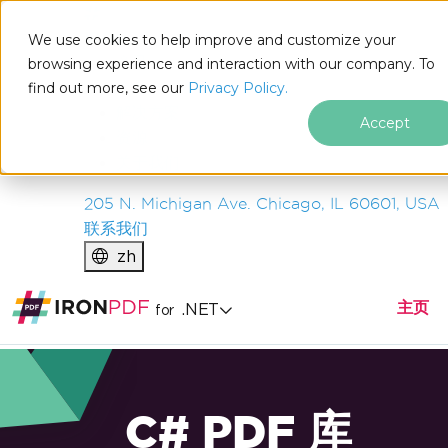
IRON
SOFTWARE
We use cookies to help improve and customize your
产品
browsing experience and interaction with our company. To
find out more, see our
企业
Privacy Policy.
解决方案
Accept
资源
关于我们
205 N. Michigan Ave. Chicago, IL 60601, USA
联系我们
zh
主页
.NET
for
C# PDF 库