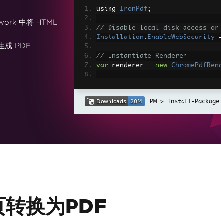
using 
IronPdf
;
work 中将 HTML
// Disable local disk access or
Installation
.
EnableWebSecurity
生成 PDF
// Instantiate Renderer
var
 renderer 
=
new
ChromePdfRen
// Create a PDF from a HTML str
var
 pdf 
=
 renderer
.
RenderHtmlAs
Install-Package
// Export to a file or Stream
pdf
.
SaveAs
(
"output.pdf"
);
// Advanced Example with HTML A
f
// Load external html assets: I
// An optional BasePath 'C:\site
load assets from
var
 myAdvancedPdf 
=
 renderer
.
Re
g'>"
,
@"C:\site\assets\"
);
myAdvancedPdf
.
SaveAs
(
"html-with
页转换为PDF