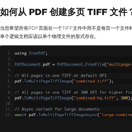
如何从 PDF 创建多页 TIFF 文件
当您希望所有PDF页面在一个TIFF文件中而不是每页一个文件
单个逻辑文档应该以单个物理文件的形式存在。
using 
IronPdf
;
PdfDocument
 pdf 
=
PdfDocument
.
FromFile
(
"multipage
// All pages in one TIFF at default DPI
pdf
.
ToMultiPageTiffImage
(
"combined.tiff"
);
// All pages in one TIFF at 300 DPI for higher fi
pdf
.
ToMultiPageTiffImage
(
"combined-hq.tiff"
,
300
)
// Async variant for large documents
await
 pdf
.
ToMultiPageTiffImageAsync
(
"large-combin