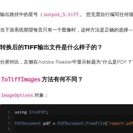
输出路径中的星号（
。 您无需自行编写任何
output_5.tiff
当下游系统期望每页只有一个图像时，这种方法是正确的选择——例
转换后的TIFF输出文件是什么样子的？
分屏对比，左侧在Adobe Reader中显示标题为"什么是PD
方法有何不同？
ToTiffImages
对象：
ImageOptions
using 
IronPdf
;
PdfDocument
 pdf 
=
PdfDocument
.
FromFile
(
"report.pd