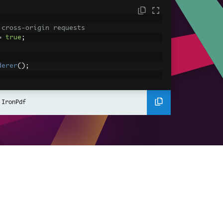
 cross-origin requests
=
true
;
derer
();
ing using C#
Pdf
(
"<h1>Hello World</h1>"
);
 IronPdf
ssets
mages, CSS and JavaScript.
\assets\' is set as the file location to 
nderHtmlAsPdf
(
"<img src='icons/iron.pn
-assets.pdf"
);