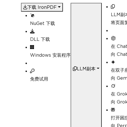
下载 IronPDF
LLM副
将页面复
NuGet 下载
DLL 下载
在 Cha
向 Ch
Windows 安装程序
LLM副本
在双子
向 Ge
免费试用
在 Gro
向 Gr
打开困
向 Pe