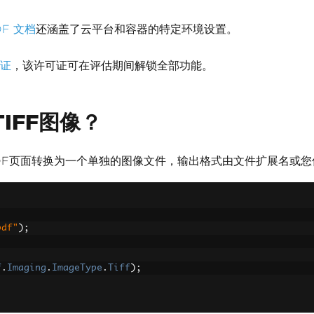
DF 文档
还涵盖了云平台和容器的特定环境设置。
证
，该许可证可在评估期间解锁全部功能。
IFF图像？
DF页面转换为一个单独的图像文件，输出格式由文件扩展名或您
pdf"
);
f
.
Imaging
.
ImageType
.
Tiff
);