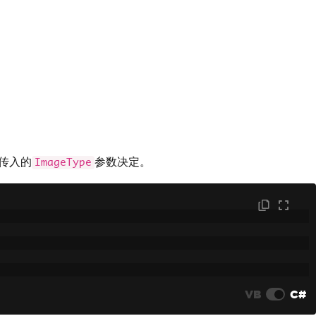
传入的
参数决定。
ImageType
VB
C#