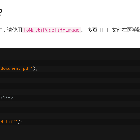
？
时，请使用
。 多页 TIFF 文件
ToMultiPageTiffImage
-document.pdf"
);
delity
;
ed.tiff"
);