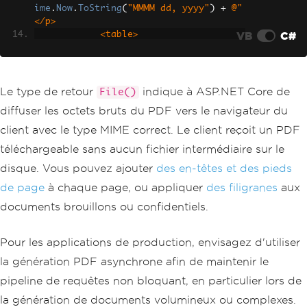
ime
.
Now
.
ToString
(
"MMMM dd, yyyy"
)
+
@"
</p>
VB
C#
            <table>
                <tr><th>Product</th><t
h>Sales</th></tr>
                <tr><td>Product A</td>
<td>$5,000</td></tr>
Le type de retour
indique à ASP.NET Core de
File()
                <tr><td>Product B</td>
diffuser les octets bruts du PDF vers le navigateur du
<td>$3,500</td></tr>
            </table>"
;
client avec le type MIME correct. Le client reçoit un PDF
téléchargeable sans aucun fichier intermédiaire sur le
var
 renderer 
=
new
ChromePdfRe
nderer
();
disque. Vous pouvez ajouter
des en-têtes et des pieds
var
 pdf 
=
 renderer
.
RenderHtmlA
de page
à chaque page, ou appliquer
des filigranes
aux
sPdf
(
html
);
documents brouillons ou confidentiels.
// Return the PDF bytes as a d
ownloadable file
Pour les applications de production, envisagez d'utiliser
return
File
(
pdf
.
BinaryData
,
"a
pplication/pdf"
,
"monthly-report.pd
la génération PDF asynchrone afin de maintenir le
f"
);
pipeline de requêtes non bloquant, en particulier lors de
}
}
la génération de documents volumineux ou complexes.