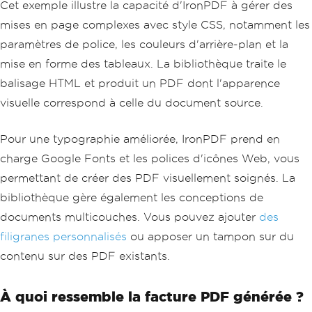
        }
Cet exemple illustre la capacité d'IronPDF à gérer des
        .total {
mises en page complexes avec style CSS, notamment les
            font-size: 1.2em;
            font-weight: bold;
paramètres de police, les couleurs d'arrière-plan et la
            text-align: right;
mise en forme des tableaux. La bibliothèque traite le
        }
    </style>
balisage HTML et produit un PDF dont l'apparence
</head>
visuelle correspond à celle du document source.
<body>
    <div class='invoice-header'>
        <h1>Invoice #2026-001</h1>
Pour une typographie améliorée, IronPDF prend en
        <p>Date: February 28, 2026</p>
charge Google Fonts et les polices d'icônes Web, vous
    </div>
    <div class='invoice-details'>
permettant de créer des PDF visuellement soignés. La
        <h3>Bill To: Jane Smith</h3>
bibliothèque gère également les conceptions de
        <table>
            <tr>
documents multicouches. Vous pouvez ajouter
des
                <th>Item</th>
filigranes personnalisés
ou apposer un tampon sur du
                <th>Quantity</th>
                <th>Price</th>
contenu sur des PDF existants.
            </tr>
            <tr>
                <td>Professional Licen
À quoi ressemble la facture PDF générée ?
se</td>