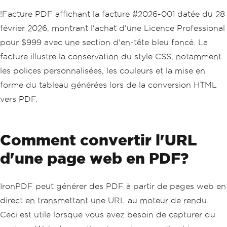
                <td>1</td>
!Facture PDF affichant la facture #2026-001 datée du 28
                <td>$999</td>
            </tr>
février 2026, montrant l'achat d'une Licence Professional
        </table>
pour $999 avec une section d'en-tête bleu foncé. La
        <p class='total'>Total: $999</
p>
facture illustre la conservation du style CSS, notamment
    </div>
les polices personnalisées, les couleurs et la mise en
</body>
</html>"
;
forme du tableau générées lors de la conversion HTML
vers PDF.
var
 renderer 
=
new
ChromePdfRenderer
();
// Apply custom margins
Comment convertir l'URL
renderer
.
RenderingOptions
.
MarginTop
=
10
;
d'une page web en PDF?
renderer
.
RenderingOptions
.
MarginBottom
=
10
;
IronPDF peut générer des PDF à partir de pages web en
var
 pdf 
=
 renderer
.
RenderHtmlAsPdf
(
htm
l
);
direct en transmettant une URL au moteur de rendu.
pdf
.
SaveAs
(
"invoice.pdf"
);
Ceci est utile lorsque vous avez besoin de capturer du