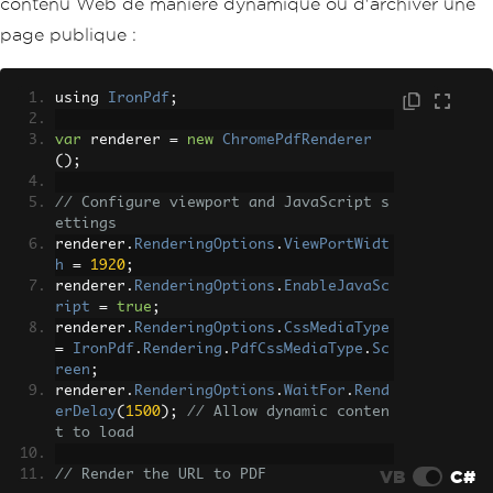
contenu Web de manière dynamique ou d'archiver une
page publique :
using 
IronPdf
;
var
 renderer 
=
new
ChromePdfRenderer
();
// Configure viewport and JavaScript s
ettings
renderer
.
RenderingOptions
.
ViewPortWidt
h
=
1920
;
renderer
.
RenderingOptions
.
EnableJavaSc
ript
=
true
;
renderer
.
RenderingOptions
.
CssMediaType
=
IronPdf
.
Rendering
.
PdfCssMediaType
.
Sc
reen
;
renderer
.
RenderingOptions
.
WaitFor
.
Rend
erDelay
(
1500
);
// Allow dynamic conten
t to load
VB
C#
// Render the URL to PDF