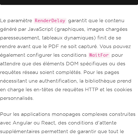
var
 pdf 
=
 renderer
.
RenderUrlAsPdf
(
"htt
ps://example.com"
);
// Save to disk
Le paramètre
garantit que le contenu
RenderDelay
pdf
.
SaveAs
(
"webpage.pdf"
);
généré par JavaScript (graphiques, images chargées
paresseusement, tableaux dynamiques) finit de se
rendre avant que le PDF ne soit capturé. Vous pouvez
également configurer les conditions
pour
WaitFor
attendre que des éléments DOM spécifiques ou des
requêtes réseau soient complétés. Pour les pages
nécessitant une authentification, la bibliothèque prend
en charge les en-têtes de requêtes HTTP et les cookies
personnalisés.
Pour les applications monopages complexes construites
avec Angular ou React, des conditions d'attente
supplémentaires permettent de garantir que tout le