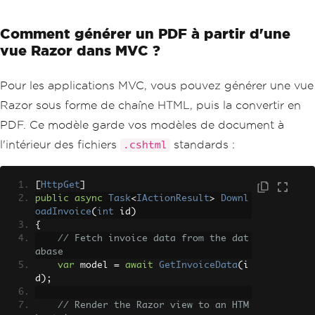
Comment générer un PDF à partir d'une
vue Razor dans MVC ?
Pour les applications MVC, vous pouvez générer une vue
Razor sous forme de chaîne HTML, puis la convertir en
PDF. Ce modèle garde vos modèles de document à
l'intérieur des fichiers
standards :
.cshtml
[
HttpGet
]
public
async
Task
<
IActionResult
>
Downl
oadInvoice
(
int
 id
)
{
// Fetch invoice data from the dat
abase
var
 model 
=
await
GetInvoiceData
(
i
d
);
// Render the Razor view to an HTM