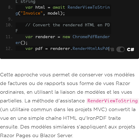
L string
var
 html 
=
await
RenderViewToStrin
g
(
"Invoice"
,
 model
);
// Convert the rendered HTML en PD
F
var
 renderer 
=
new
ChromePdfRender
er
();
VB
C#
var
 pdf 
=
 renderer
.
RenderHtmlAsPdf
(
html
);
// Return the file to the browser
return
File
(
pdf
.
BinaryData
,
"appli
Cette approche vous permet de conserver vos modèles
cation/pdf"
,
 $
"invoice-{id}.pdf"
);
de factures ou de rapports sous forme de vues Razor
}
ordinaires, en utilisant la liaison de modèles et les vues
partielles. La méthode d'assistance
RenderViewToString
(un utilitaire commun dans les projets MVC) convertit la
vue en une simple chaîne HTML qu'IronPDF traite
ensuite. Des modèles similaires s'appliquent aux projets
Razor Pages ou Blazor Server.