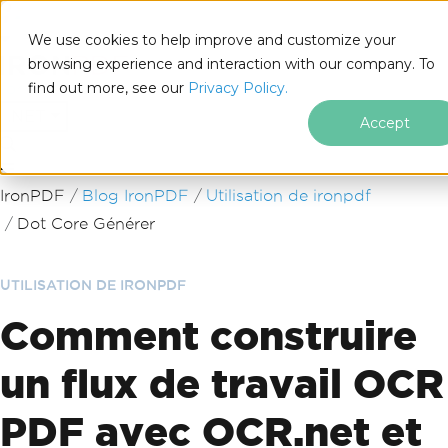
We use cookies to help improve and customize your
browsing experience and interaction with our company. To
find out more, see our
Privacy Policy.
for
.NET
Accept
Passer au contenu du pied de page
IronPDF
Blog IronPDF
Utilisation de ironpdf
Dot Core Générer
UTILISATION DE IRONPDF
Comment construire
un flux de travail OCR
PDF avec OCR.net et