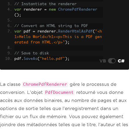
// Instantiate the renderer
var
 renderer 
=
new
ChromePdfRenderer
();
// Convert an HTML string to PDF
var
 pdf 
=
 renderer
.
RenderHtmlAsPdf
(
"<h
1>Hello World</h1><p>This is a PDF gen
erated from HTML.</p>"
);
// Save to disk
pdf
.
SaveAs
(
"hello.pdf"
);
VB
C#
La classe
gère le processus de
ChromePdfRenderer
conversion. L'objet
retourné vous donne
PdfDocument
accès aux données binaires, au nombre de pages et aux
options de sortie telles que l'enregistrement dans un
fichier ou un flux de mémoire. Vous pouvez également
joindre des métadonnées telles que le titre, l'auteur et les