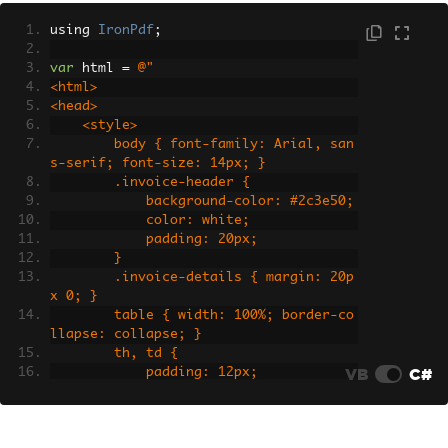
using 
IronPdf
;
var
 html 
=
@"
<html>
<head>
    <style>
        body { font-family: Arial, san
s-serif; font-size: 14px; }
        .invoice-header {
            background-color: #2c3e50;
            color: white;
            padding: 20px;
        }
        .invoice-details { margin: 20p
x 0; }
        table { width: 100%; border-co
llapse: collapse; }
        th, td {
VB
C#
            padding: 12px;
            text-align: left;
            border-bottom: 1px solid #
ddd;