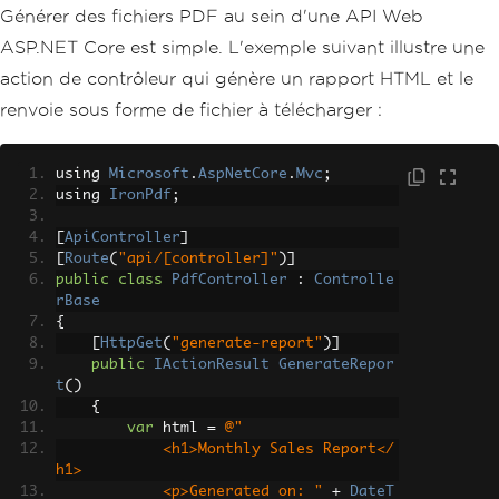
Générer des fichiers PDF au sein d'une API Web
ASP.NET Core est simple. L'exemple suivant illustre une
action de contrôleur qui génère un rapport HTML et le
renvoie sous forme de fichier à télécharger :
using 
Microsoft
.
AspNetCore
.
Mvc
;
using 
IronPdf
;
[
ApiController
]
[
Route
(
"api/[controller]"
)]
public
class
PdfController
:
Controlle
rBase
{
[
HttpGet
(
"generate-report"
)]
public
IActionResult
GenerateRepor
t
()
{
var
 html 
=
@"
            <h1>Monthly Sales Report</
h1>
            <p>Generated on: "
+
DateT