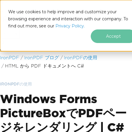
We use cookies to help improve and customize your
browsing experience and interaction with our company. To
find out more, see our
Privacy Policy.
for
.NET
Accept
フッターコンテンツにスキップ
IronPDF
IronPDF ブログ
IronPDFの使用
HTML から PDF ドキュメントへ C#
IRONPDFの使用
Windows Forms
PictureBoxでPDFペー
ジをレンダリング | C#