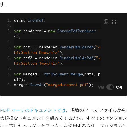
す。
using 
IronPdf
;
var
 renderer 
=
new
ChromePdfRenderer
();
var
 pdf1 
=
 renderer
.
RenderHtmlAsPdf
(
"<
h1>Section One</h1>"
);
var
 pdf2 
=
 renderer
.
RenderHtmlAsPdf
(
"<
h1>Section Two</h1>"
);
var
 merged 
=
PdfDocument
.
Merge
(
pdf1
,
 p
df2
);
merged
.
SaveAs
(
"merged-report.pdf"
);
VB
C#
PDF マージのドキュメントでは
、多数のソース ファイルから
大規模なドキュメントを組み立てる方法、すべてのセクション
に一貫したヘッダーとフッターを適用する方法、プログラムに