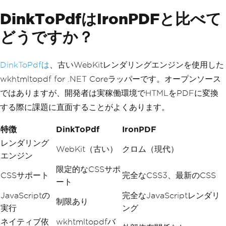
DinkToPdfはIronPDFと比べて
どうですか？
DinkToPdfは
、古いWebKitレンダリングエンジンを使用した
wkhtmltopdf for .NET Coreラッパーです。オープンソース
ではありますが、開発者は実稼働環境でHTMLをPDFに変換
する際に課題に直面することがよくあります。
特徴
DinkToPdf
IronPDF
レンダリング
WebKit（古い）
クロム（現代）
エンジン
限定的なCSSサポ
CSSサポート
完全なCSS3、最新のCSS
ート
JavaScriptの
完全なJavaScriptレンダリ
制限あり
実行
ング
ネイティブ依
wkhtmltopdfバ