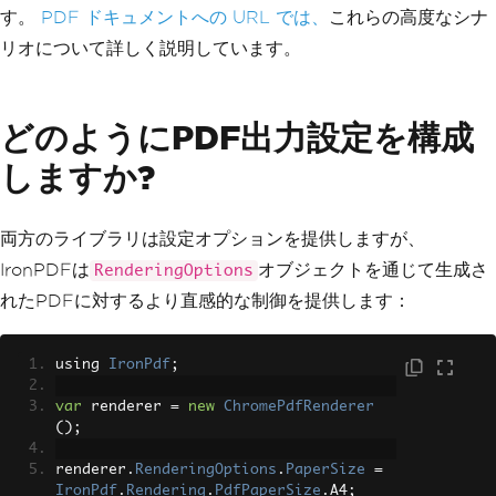
す。
PDF ドキュメントへの URL では、
これらの高度なシナ
リオについて詳しく説明しています。
どのようにPDF出力設定を構成
しますか?
両方のライブラリは設定オプションを提供しますが、
IronPDFは
オブジェクトを通じて生成さ
RenderingOptions
れたPDFに対するより直感的な制御を提供します：
using 
IronPdf
;
var
 renderer 
=
new
ChromePdfRenderer
();
renderer
.
RenderingOptions
.
PaperSize
=
IronPdf
.
Rendering
.
PdfPaperSize
.
A4
;