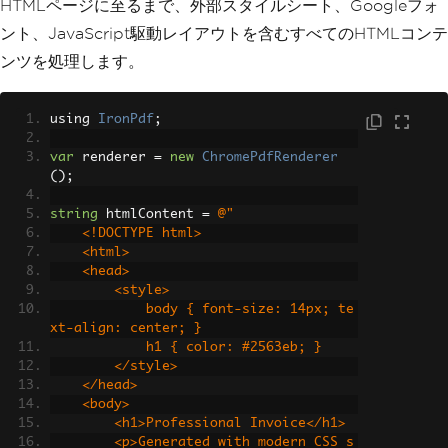
HTMLページに至るまで、外部スタイルシート、Googleフォ
ント、JavaScript駆動レイアウトを含むすべてのHTMLコンテ
ンツを処理します。
using 
IronPdf
;
var
 renderer 
=
new
ChromePdfRenderer
();
string
 htmlContent 
=
@"
    <!DOCTYPE html>
    <html>
    <head>
        <style>
            body { font-size: 14px; te
xt-align: center; }
            h1 { color: #2563eb; }
        </style>
    </head>
    <body>
        <h1>Professional Invoice</h1>
        <p>Generated with modern CSS s