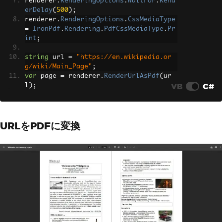
renderer
.
RenderingOptions
.
WaitFor
.
Rend
erDelay
(
500
);
renderer
.
RenderingOptions
.
CssMediaType
=
IronPdf
.
Rendering
.
PdfCssMediaType
.
Pr
int
;
string
 url 
=
"https://en.wikipedia.or
g/wiki/Main_Page"
;
var
 page 
=
 renderer
.
RenderUrlAsPdf
(
ur
VB
C#
l
);
page
.
SaveAs
(
"webpage.pdf"
);
URLをPDFに変換