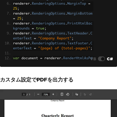
renderer
.
RenderingOptions
.
MarginTop
=
25
;
renderer
.
RenderingOptions
.
MarginBottom
=
25
;
renderer
.
RenderingOptions
.
PrintHtmlBac
kgrounds
=
true
;
renderer
.
RenderingOptions
.
TextHeader
.
C
enterText
=
"Company Report"
;
renderer
.
RenderingOptions
.
TextFooter
.
C
enterText
=
"{page} of {total-pages}"
;
VB
C#
var
 document 
=
 renderer
.
RenderHtmlAsPd
f
(
"<h1 style='text-align: center;'>Qua
rterly Report</h1>"
);
document
.
SaveAs
(
"configured-report.pd
カスタム設定でPDFを出力する
f"
);