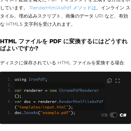
しています。
RenderHtmlAsPdf メソッドは
、インライン ス
タイル、埋め込みスクリプト、画像のデータ URI など、有効
な HTML5 文字列を受け入れます。
HTML ファイルを PDF に変換するにはどうすれ
ばよいですか?
ディスクに保存されている HTML ファイルを変換する場合:
using 
IronPdf
;
var
 renderer 
=
new
ChromePdfRenderer
();
var
 doc 
=
 renderer
.
RenderHtmlFileAsPdf
(
"templates/input.html"
);
doc
.
SaveAs
(
"example.pdf"
);
VB
C#