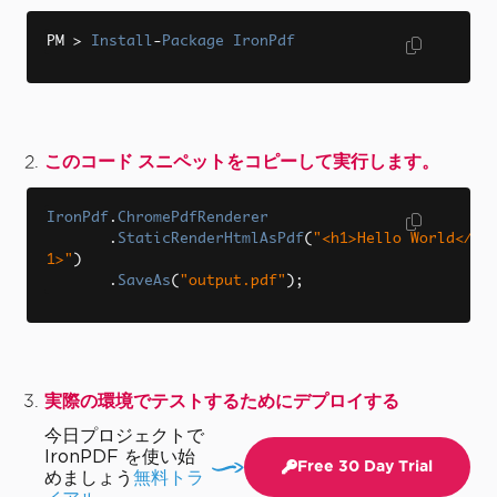
PM 
>
Install
-
Package
IronPdf
このコード スニペットをコピーして実行します。
IronPdf
.
ChromePdfRenderer
.
StaticRenderHtmlAsPdf
(
"<h1>Hello World</h
1>"
)
.
SaveAs
(
"output.pdf"
);
実際の環境でテストするためにデプロイする
今日プロジェクトで
IronPDF を使い始
Free 30 Day Trial
めましょう
無料トラ