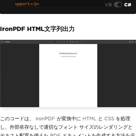
VB
C#
upport</p>
    </body>
    </html>"
;
IronPDF HTML文字列出力
var
 pdf 
=
 renderer
.
RenderHtmlAsPdf
(
htm
lContent
);
pdf
.
SaveAs
(
"invoice.pdf"
);
このコードは、 IronPDF が変換中に HTML と CSS を処理
し、外部依存なしで適切なフォント サイズのレンダリングと
テキスト配置を備えた PDF ドキュメントを生成する方法を示