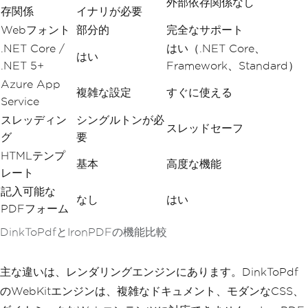
外部依存関係なし
存関係
イナリが必要
Webフォント
部分的
完全なサポート
.NET Core /
はい（.NET Core、
はい
.NET 5+
Framework、Standard）
Azure App
複雑な設定
すぐに使える
Service
スレッディン
シングルトンが必
スレッドセーフ
グ
要
HTMLテンプ
基本
高度な機能
レート
記入可能な
なし
はい
PDFフォーム
DinkToPdfとIronPDFの機能比較
主な違いは、レンダリングエンジンにあります。DinkToPdf
のWebKitエンジンは、複雑なドキュメント、モダンなCSS、