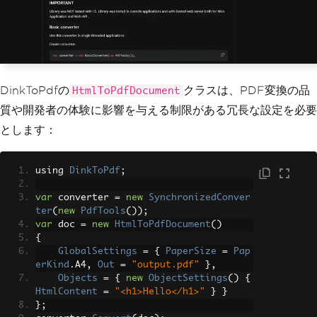
DinkToPdfの
クラスは、PDF変換の品
HtmlToPdfDocument
質や開発者の体験に影響を与える制限がある冗長な設定を必要
とします：
using 
DinkToPdf
;
var
 converter 
=
new
SynchronizedConver
ter
(
new
PdfTools
());
var
 doc 
=
new
HtmlToPdfDocument
()
{
GlobalSettings
=
{
PaperSize
=
Pap
erKind
.
A4
,
Out
=
"output.pdf"
},
Objects
=
{
new
ObjectSettings
()
{
HtmlContent
=
"<h1>Hello</h1>"
}
}
};