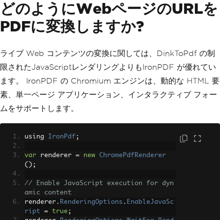
どのようにWebページのURLを
PDFに変換しますか?
ライブ Web コンテンツの変換に関しては、DinkToPdf の制
限されたJavaScriptレンダリングよりもIronPDF が優れてい
ます。 IronPDF の Chromium エンジンは、動的な HTML 要
素、単一ページ アプリケーション、インタラクティブ フォー
ムをサポートします。
using 
IronPdf
;
var
 renderer 
=
new
ChromePdfRenderer
();
// Enable JavaScript execution for dyn
amic content
renderer
.
RenderingOptions
.
EnableJavaSc
ript
=
true
;