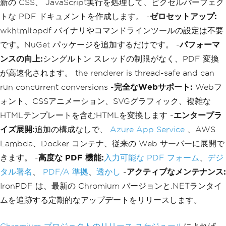
新の CSS、 JavaScript実行を処理して、ピクセルパーフェク
トな PDF ドキュメントを作成します。 -
ゼロセットアップ:
wkhtmltopdf バイナリやコマンドラインツールの設定は不要
です。NuGet パッケージを追加するだけです。 -
パフォーマ
ンスの向上:
シングルトン スレッドの制限がなく、PDF 変換
が高速化されます。 the renderer is thread-safe and can
run concurrent conversions -
完全なWebサポート:
Webフ
ォント、CSSアニメーション、SVGグラフィック、複雑な
HTMLテンプレートを含むHTMLを変換します -
エンタープラ
イズ展開:
追加の構成なしで、
Azure App Service
、AWS
Lambda、Docker コンテナ、従来の Web サーバーに展開で
きます。 -
高度な PDF 機能:
入力可能な PDF フォーム
、
デジ
タル署名
、
PDF/A 準拠
、
透かし
-
アクティブなメンテナンス:
IronPDF は、最新の Chromium バージョンと.NETランタイ
ムを追跡する定期的なアップデートをリリースします。