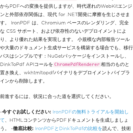
からPDFへの変換を提供しますが、時代遅れのWebKitエンジ
ンと外部依存関係は、現代 for .NET開発に摩擦を生じさせま
す。 IronPDF は、Chromium ベースのレンダリング、完全
な CSS サポート、および依存性のないデプロイメントによ
り、より優れた結果を実現します。 小規模な内部報告ツール
や大量のドキュメント生成サービスを構築する場合でも、移行
パスはシンプルです：NuGetパッケージをインストールし、
DinkToPdf APIコールを
相当のものと
ChromePdfRenderer
置き換え、wkhtmltopdfバイナリをデプロイメントパイプラ
インから削除します。
前進するには、状況に合った道を選択してください。
-
今すぐお試しください:
IronPDFの無料トライアルを開始し
て
、HTMLコンテンツからPDFドキュメントを生成しましょ
う。 -
徹底比較:
IronPDFとDinkToPdfの比較を
読んで、技術