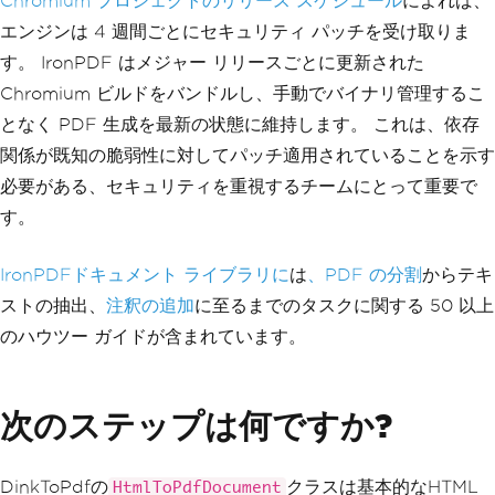
Chromium プロジェクトのリリース スケジュール
によれば、
エンジンは 4 週間ごとにセキュリティ パッチを受け取りま
す。 IronPDF はメジャー リリースごとに更新された
Chromium ビルドをバンドルし、手動でバイナリ管理するこ
となく PDF 生成を最新の状態に維持します。 これは、依存
関係が既知の脆弱性に対してパッチ適用されていることを示す
必要がある、セキュリティを重視するチームにとって重要で
す。
IronPDFドキュメント ライブラリに
は
、PDF の分割
からテキ
ストの抽出、
注釈
の追加
に至るまでのタスクに関する 50 以上
のハウツー ガイドが含まれています。
次のステップは何ですか?
DinkToPdfの
クラスは基本的なHTML
HtmlToPdfDocument