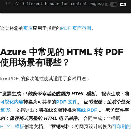
VB
C#
// Different header for content pages
        response
.
Headers
.
Add
(
"Content-
var
 pdf 
=
 renderer
.
RenderHtmlAsPdf
(
htm
Type"
,
"application/pdf"
);
lContent
);
await
 response
.
Body
.
WriteAsync
(
pd
// Apply different headers to specific 
f
.
BinaryData
);
pages after rendering
return
 response
;
这会将您的
页眉
应用于指定的
PDF 页面范围
。
for
(
int
 i 
=
1
;
 i 
<
 pdf
.
PageCount
;
 i
+
}
+)
catch
(
Exception
 ex
)
{
{
// Add page-specific content if ne
Azure 中常见的 HTML 转 PDF
        _logger
.
LogError
(
ex
,
"Header/F
eded
ooter conversion error"
);
使用场景有哪些？
        pdf
.
StampHtml
(
i
,
@"
throw
;
        <div style='position: absolut
}
e; top: 10px; right: 10px; font-size: 
}
10px;'>
IronPDF 的多功能性使其适用于多种用途：
                Section "
+
GetSection
Name
(
i
)
+
@"
            </div>"
);
*发票生成：*
转换带有动态数据的 HTML 模板。
报表生成：
将
}
可视化内容
转换为可共享的
PDF 文件
。
证书创建：
生成个性化
return
 pdf
;
证书
。
}
文档导出：
将在线文档转换为
离线 PDF
。
电子邮件存
private
string
GetSectionName
(
int
 page
档：
保存格式完整的 HTML 电子邮件。
合同生成：**根据
Number
)
HTML 模板
创建文档。 *
营销材料：
将网页设计转换为
可印刷的
{