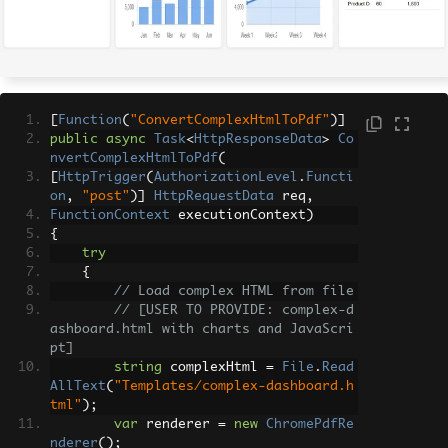
[
Function
(
"ConvertComplexHtmlToPdf"
)]
public
async
Task
<
HttpResponseData
>
Co
nvertComplexHtmlToPdf
(
[
HttpTrigger
(
AuthorizationLevel
.
Functi
on
,
"post"
)]
HttpRequestData
 req
,
FunctionContext
 executionContext
)
{
try
{
// Load complex HTML from file
// [USER TO PROVIDE: complex-d
ashboard.html with charts and JavaScri
pt]
string
 complexHtml 
=
File
.
Read
AllText
(
"Templates/complex-dashboard.h
tml"
);
var
 renderer 
=
new
ChromePdfRe
nderer
();