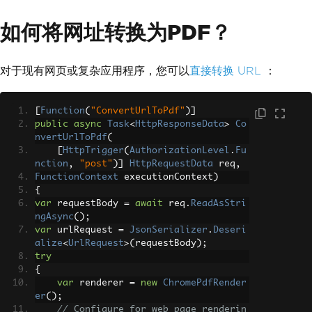
sional Services</td>
                            <td>10 hou
如何将网址转换为PDF？
rs</td>
                            <td>$1,00
0.00</td>
                        </tr>
对于现有网页或复杂应用程序，您可以
直接转换 URL
：
                        <tr>
                            <td colspa
n='2' class='total'>Total</td>
[
Function
(
"ConvertUrlToPdf"
)]
                            <td class
public
async
Task
<
HttpResponseData
>
Co
='total'>$1,000.00</td>
nvertUrlToPdf
(
                        </tr>
[
HttpTrigger
(
AuthorizationLevel
.
Fu
                    </table>
nction
,
"post"
)]
HttpRequestData
 req
,
                </div>
FunctionContext
 executionContext
)
            </body>
{
            </html>"
;
var
 requestBody 
=
await
 req
.
ReadAsStri
// Create Chrome renderer
ngAsync
();
var
 renderer 
=
new
ChromePdfRender
var
 urlRequest 
=
JsonSerializer
.
Deseri
er
();
alize
<
UrlRequest
>(
requestBody
);
// Configure rendering options
try
        renderer
.
RenderingOptions
.
Pape
{
rSize
=
IronPdf
.
Rendering
.
PdfPaperSiz
var
 renderer 
=
new
ChromePdfRender
e
.
A4
;
er
();
        renderer
.
RenderingOptions
.
Marg
// Configure for web page renderin