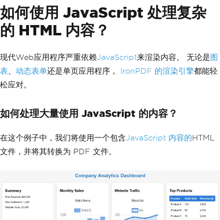
f
.
BinaryData
);
如何使用 JavaScript 处理复杂
catch
(
Exception
 ex
)
return
 response
;
{
}
的 HTML 内容？
        _logger
.
LogError
(
ex
,
"Error ge
catch
(
Exception
 ex
)
nerating PDF"
);
{
var
 errorResponse 
=
 req
.
CreateResp
        _logger
.
LogError
(
ex
,
"Error co
onse
(
HttpStatusCode
.
InternalServerErro
现代Web应用程序严重依赖
JavaScript
来渲染内容。 无论是
图
nverting URL to PDF"
);
r
);
throw
;
表
、
动态表单
还是单页应用程序，
IronPDF 的渲染引擎
都能轻
await
 errorResponse
.
WriteStringAsy
}
nc
(
$
"Error: {ex.Message}"
);
松应对。
}
return
 errorResponse
;
public
class
UrlRequest
}
{
}
如何处理大量使用 JavaScript 的内容？
public
string
Url
{
get
;
set
;
}
}
在这个例子中，我们将使用一个包含
JavaScript 内容的
HTML
文件，并将其转换为 PDF 文件。