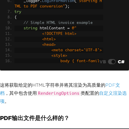
    _logger
.
LogInformation
(
"Starting H
TML to PDF conversion"
);
try
{
// Simple HTML invoice example
string
 htmlContent 
=
@"
            <!DOCTYPE html>
            <html>
            <head>
                <meta charset='UTF-8'>
                <style>
VB
C#
                    body { font-famil
y: Arial, sans-serif; margin: 40px; }
                    .header { color: #
333; border-bottom: 2px solid #0066cc; 
}
这将获取给定的HTML字符串并将其渲染为高质量的
PDF文
                    .invoice-details { 
档
，其中包含使用
类配置的
自定义渲染选
RenderingOptions
margin: 20px 0; }
                    table { width: 10
项
。
0%; border-collapse: collapse; }
                    th, td { padding: 
10px; text-align: left; border-bottom: 
PDF输出文件是什么样的？
1px solid #ddd; }
                    .total { font-weig