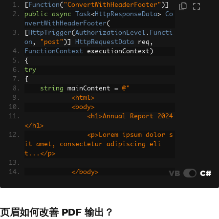
[
Function
(
"ConvertWithHeaderFooter"
)]
public
async
Task
<
HttpResponseData
>
Co
nvertWithHeaderFooter
(
[
HttpTrigger
(
AuthorizationLevel
.
Functi
on
,
"post"
)]
HttpRequestData
 req
,
FunctionContext
 executionContext
)
{
try
{
string
 mainContent 
=
@"
            <html>
            <body>
                <h1>Annual Report 2024
</h1>
                <p>Lorem ipsum dolor s
it amet, consectetur adipiscing eli
t...</p>
VB
C#
            </body>
            </html>"
;
var
 renderer 
=
new
ChromePdfRender
er
();
页眉如何改善 PDF 输出？
// Configure margins to accommodat
e headers/footers