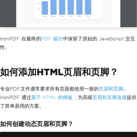
var
 pdf 
=
 renderer
.
RenderH
tmlAsPdf
(
chartHtml
);
var
 response 
=
 req
.
CreateR
esponse
(
HttpStatusCode
.
OK
);
            response
.
Headers
.
Add
(
"Cont
ent-Type"
,
"application/pdf"
);
IronPDF 在最终的
PDF 输出
中保留了原始的 JavaScript 交互
await
 response
.
Body
.
WriteA
sync
(
pdf
.
BinaryData
);
性。
return
 response
;
}
catch
(
Exception
 ex
)
{
如何添加HTML页眉和页脚？
            _logger
.
LogError
(
ex
,
"Char
t conversion error"
);
throw
;
专业PDF文件通常要求所有页面都使用一致的
页眉和页脚
。
}
IronPDF 通过
基于 HTML 的模板，
为高级
页眉和页脚选项
提供
}
了简单易用的方案。
如何创建动态页眉和页脚？