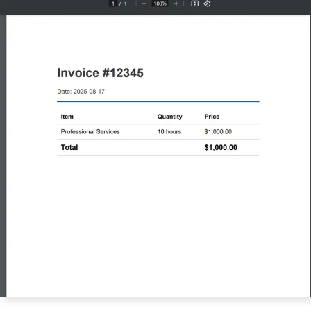
ht: bold; font-size: 1.2em; }
                </style>
            </head>
            <body>
                <div class='header'>
                    <h1>Invoice #12345
</h1>
                    <p>Date: "
+
DateT
ime
.
Now
.
ToString
(
"yyyy-MM-dd"
)
+
@"</p
>
                </div>
                <div class='invoice-de
tails'>
                    <table>
                        <tr>
                            <th>Item</
th>
                            <th>Quanti
ty</th>
                        <th>Price</th>
                        </tr>
                        <tr>
                            <td>Profes