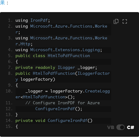
果
：
using 
IronPdf
;
using 
Microsoft
.
Azure
.
Functions
.
Worke
r
;
using 
Microsoft
.
Azure
.
Functions
.
Worke
r
.
Http
;
using 
Microsoft
.
Extensions
.
Logging
;
public
class
HtmlToPdfFunction
{
private
readonly
ILogger
 _logger
;
public
HtmlToPdfFunction
(
ILoggerFactor
y
 loggerFactory
)
{
    _logger 
=
 loggerFactory
.
CreateLogg
er
<
HtmlToPdfFunction
>();
// Configure IronPDF for Azure
ConfigureIronPdf
();
}
private
void
ConfigureIronPdf
()
VB
C#
{
// Set your license key (get a tri
al key from ___PROTECTED_URL_132___