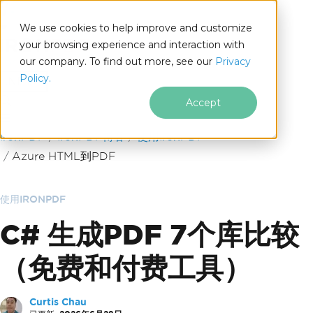
We use cookies to help improve and customize
your browsing experience and interaction with
our company. To find out more, see our
Privacy
for
Policy.
.NET
Accept
跳至页脚内容
IronPDF
IronPDF博客
使用IronPDF
Azure HTML到PDF
使用IRONPDF
C# 生成PDF 7个库比较
（免费和付费工具）
Curtis Chau