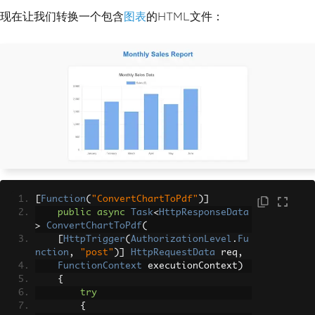
        pdf
.
MetaData
.
CreationDate
=
Da
现在让我们转换一个包含
图表
的HTML文件：
teTime
.
Now
;
        pdf
.
MetaData
.
Title
=
"Complex 
Dashboard Report"
;
var
 response 
=
 req
.
CreateRespo
nse
(
HttpStatusCode
.
OK
);
        response
.
Headers
.
Add
(
"Content-
Type"
,
"application/pdf"
);
await
 response
.
Body
.
WriteAsync
(
pdf
.
BinaryData
);
return
 response
;
}
catch
(
Exception
 ex
)
{
        _logger
.
LogError
(
ex
,
"Error wi
[
Function
(
"ConvertChartToPdf"
)]
th complex HTML conversion"
);
public
async
Task
<
HttpResponseData
throw
;
>
ConvertChartToPdf
(
}
[
HttpTrigger
(
AuthorizationLevel
.
Fu
}
nction
,
"post"
)]
HttpRequestData
 req
,
FunctionContext
 executionContext
)
{
try
{