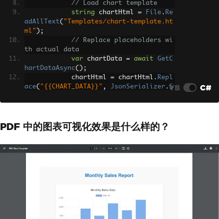
// Load chart template
string
 chartHtml 
=
File
.
Re
adAllText
(
"Templates/chart-template.ht
ml"
);
// Replace placeholders wi
th actual data
var
 chartData 
=
await
GetC
hartDataAsync
();
            chartHtml 
=
 chartHtml
.
Repl
VB
C#
ace
(
"{{CHART_DATA}}"
,
JsonSerializer
.
S
erialize
(
chartData
));
var
 renderer 
=
new
ChromeP
dfRenderer
();
PDF 中的图表可视化效果是什么样的？
// Ensure charts render co
mpletely
            renderer
.
RenderingOptions
.
EnableJavaScript
=
true
;
            renderer
.
RenderingOptions
.
WaitFor
.
RenderDelay
(
2000
);
// Set paper orientation f
or charts
            renderer
.
RenderingOptions
.
PaperOrientation
=
IronPdf
.
Rendering
.
P
dfPaperOrientation
.
Landscape
;