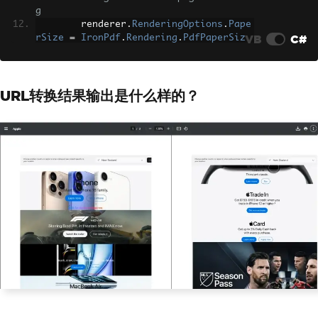
inTop
=
25
;
g
        renderer
.
RenderingOptions
.
Marg
        renderer
.
RenderingOptions
.
Pape
inBottom
=
25
;
VB
C#
rSize
=
IronPdf
.
Rendering
.
PdfPaperSiz
        renderer
.
RenderingOptions
.
Marg
e
.
A4
;
inLeft
=
25
;
        renderer
.
RenderingOptions
.
Prin
        renderer
.
RenderingOptions
.
Marg
tHtmlBackgrounds
=
true
;
inRight
=
25
;
URL转换结果输出是什么样的？
        renderer
.
RenderingOptions
.
Crea
// Convert HTML to PDF
tePdfFormsFromHtml
=
true
;
var
 pdf 
=
 renderer
.
RenderHtmlAsPdf
// Enable JavaScript execution (im
(
htmlContent
);
portant for dynamic content)
// Return PDF as response
        renderer
.
RenderingOptions
.
Enab
var
 response 
=
 req
.
CreateResponse
leJavaScript
=
true
;
(
HttpStatusCode
.
OK
);
        renderer
.
RenderingOptions
.
Rend
        response
.
Headers
.
Add
(
"Content-
erDelay
=
1000
;
// Wait for JS to exec
Type"
,
"application/pdf"
);
ute
        response
.
Headers
.
Add
(
"Content-
// Convert URL to PDF
Disposition"
,
"attachment; filename=in
var
 pdf 
=
 renderer
.
RenderUrlAsPdf
voice.pdf"
);
(
urlRequest
.
Url
);
await
 response
.
Body
.
WriteAsync
(
pd
var
 response 
=
 req
.
CreateResponse
f
.
BinaryData
);
(
HttpStatusCode
.
OK
);
        _logger
.
LogInformation
(
"PDF ge
        response
.
Headers
.
Add
(
"Content-
nerated successfully"
);
Type"
,
"application/pdf"
);
return
 response
;
await
 response
.
Body
.
WriteAsync
(
pd
}