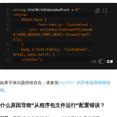
string
 htmlWithEmbeddedFont 
=
@"
<style>
    @font-face {
            font-family: 'CustomFont';
        src: url(data:font/woff2;base6
4,YOUR_BASE64_FONT_HERE) format('woff
2');
    }
    body { font-family: 'CustomFont', 
Arial, sans-serif; }
    </style>"
;
VB
C#
如果字体问题持续存在，请参阅
IronPDF 的字体故障排除指
南
。
什么原因导致"从程序包文件运行"配置错误？