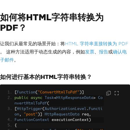
IronPdf
.
License
.
LicenseKey
=
"YOUR-LICENSE-KEY"
;
如何将HTML字符串转换为
// Essential Azure configurations
IronPdf
.
Installation
.
LinuxAndD
PDF？
ockerDependenciesAutoConfig
=
true
;
IronPdf
.
Installation
.
ChromeGpu
Mode
=
IronPdf
.
Engines
.
Chrome
.
ChromeGp
让我们从最常见的场景开始：将
HTML 字符串直接转换为 PDF
uModes
.
Disabled
;
IronPdf
.
Installation
.
CustomDep
。 这种方法适用于动态生成的内容，例如
发票
、
报告
或
确认电
loymentDirectory
=
"/tmp"
;
子邮件
。
// Optional: Enable logging for tr
oubleshooting
IronPdf
.
Logging
.
Logger
.
Logging
如何进行基本的HTML字符串转换？
Mode
=
IronPdf
.
Logging
.
Logger
.
LoggingM
odes
.
All
;
}
[
Function
(
"ConvertHtmlToPdf"
)]
}
public
async
Task
<
HttpResponseData
>
Co
nvertHtmlToPdf
(
[
HttpTrigger
(
AuthorizationLevel
.
Functi
on
,
"post"
)]
HttpRequestData
 req
,
FunctionContext
 executionContext
)
{