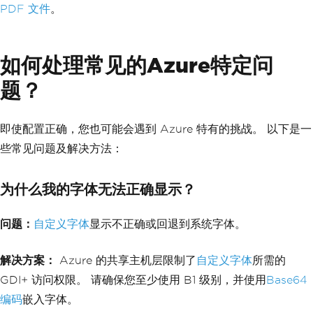
// Logic to determine section based on 
PDF 文件
。
page number
return
 pageNumber 
<=
5
?
"Introductio
n"
:
"Main Content"
;
}
如何处理常见的Azure特定问
题？
即使配置正确，您也可能会遇到 Azure 特有的挑战。 以下是一
些常见问题及解决方法：
为什么我的字体无法正确显示？
问题：
自定义字体
显示不正确或回退到系统字体。
解决方案：
Azure 的共享主机层限制了
自定义字体
所需的
GDI+ 访问权限。 请确保您至少使用 B1 级别，并使用
Base64
编码
嵌入字体。