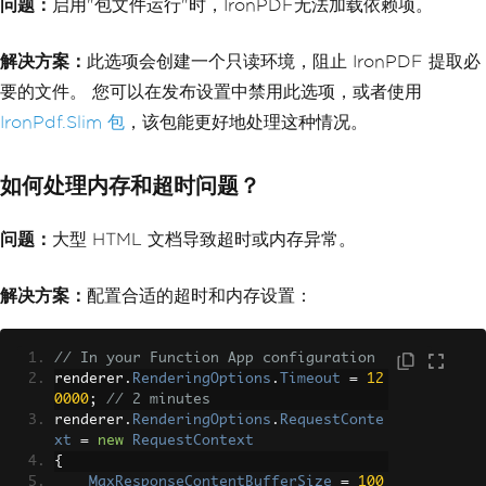
问题：
启用"包文件运行"时，IronPDF无法加载依赖项。
解决方案：
此选项会创建一个只读环境，阻止 IronPDF 提取必
要的文件。 您可以在发布设置中禁用此选项，或者使用
IronPdf.Slim 包
，该包能更好地处理这种情况。
如何处理内存和超时问题？
问题：
大型 HTML 文档导致超时或内存异常。
解决方案：
配置合适的超时和内存设置：
// In your Function App configuration
renderer
.
RenderingOptions
.
Timeout
=
12
0000
;
// 2 minutes
renderer
.
RenderingOptions
.
RequestConte
xt
=
new
RequestContext
{
MaxResponseContentBufferSize
=
100