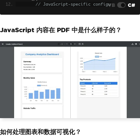
VB
C#
// JavaScript-specific configu
rations
        renderer
.
RenderingOptions
.
Enab
leJavaScript
=
true
;
JavaScript 内容在 PDF 中是什么样子的？
        renderer
.
RenderingOptions
.
Wait
For
.
JavaScript
(
3000
);
// Wait 3 second
s for JS
// Optional: Set the CSS media 
type for print or screen styles
        renderer
.
RenderingOptions
.
CssM
ediaType
=
IronPdf
.
Rendering
.
PdfCssMed
iaType
.
Print
;
// Set viewport for responsive 
designs
        renderer
.
RenderingOptions
.
View
PortWidth
=
1920
;
        renderer
.
RenderingOptions
.
View
PortHeight
=
1080
;
var
 pdf 
=
 renderer
.
RenderHtmlA
sPdf
(
complexHtml
);
// Add metadata
        pdf
.
MetaData
.
Author
=
"Azure F
如何处理图表和数据可视化？
unction"
;