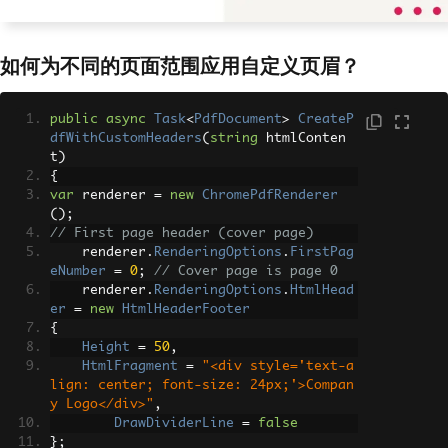
both;'></div>
                </div>"
,
DrawDividerLine
=
true
如何为不同的页面范围应用自定义页眉？
};
// HTML Footer
        renderer
.
RenderingOptions
.
Html
public
async
Task
<
PdfDocument
>
CreateP
Footer
=
new
HtmlHeaderFooter
dfWithCustomHeaders
(
string
 htmlConten
{
t
)
Height
=
30
,
{
HtmlFragment
=
@"
var
 renderer 
=
new
ChromePdfRenderer
                <div style='text-alig
();
n: center; font-size: 10px; padding: 5
// First page header (cover page)
px;'>
    renderer
.
RenderingOptions
.
FirstPag
                    <div>Generated on 
eNumber
=
0
;
// Cover page is page 0
{date} at {time}</div>
    renderer
.
RenderingOptions
.
HtmlHead
                    <div>© 2024 Your C
er
=
new
HtmlHeaderFooter
ompany. All rights reserved.</div>
{
                </div>"
,
Height
=
50
,
DrawDividerLine
=
true
HtmlFragment
=
"<div style='text-a
};
lign: center; font-size: 24px;'>Compan
var
 pdf 
=
 renderer
.
RenderHtmlAsPdf
y Logo</div>"
,
(
mainContent
);
DrawDividerLine
=
false
var
 response 
=
 req
.
CreateResponse
};
(
HttpStatusCode
.
OK
);