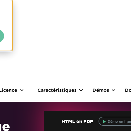
Licence
Caractéristiques
Démos
Do
ue
HTML en PDF
Démo en lign