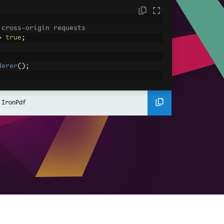
 cross-origin requests
=
true
;
derer
();
ing using C#
Pdf
(
"<h1>Hello World</h1>"
);
 IronPdf
ssets
mages, CSS and JavaScript.
\assets\' is set as the file location to 
nderHtmlAsPdf
(
"<img src='icons/iron.pn
-assets.pdf"
);