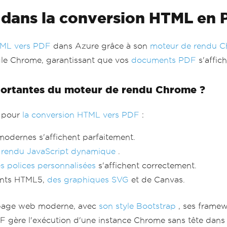
l dans la conversion HTML en 
TML vers PDF
dans Azure grâce à son
moteur de rendu 
gle Chrome, garantissant que vos
documents PDF
s'affic
importantes du moteur de rendu Chrome ?
s pour
la conversion HTML vers PDF
:
odernes s'affichent parfaitement.
u
rendu JavaScript dynamique
.
es polices personnalisées
s'affichent correctement.
ents HTML5,
des graphiques SVG
et de Canvas.
e page web moderne, avec
son style Bootstrap
, ses frame
F gère l'exécution d'une instance Chrome sans tête dans 