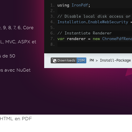
using 
IronPdf
;
// Disable local disk access or
Installation
.
EnableWebSecurity
, 8, 7, 6, Core
// Instantiate Renderer
var
 renderer 
=
new
ChromePdfRen
L, MVC, ASPX et
// Create a PDF from a HTML str
s de 50
var
 pdf 
=
 renderer
.
RenderHtmlAs
Install-Package
// Export to a file or Stream
tes avec NuGet
pdf
.
SaveAs
(
"output.pdf"
);
// Advanced Example with HTML A
// Load external html assets: I
// An optional BasePath 'C:\site
load assets from
var
 myAdvancedPdf 
=
 renderer
.
Re
g'>"
,
@"C:\site\assets\"
);
myAdvancedPdf
.
SaveAs
(
"html-with
 HTML en PDF