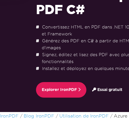
PDF C#
Convertissez HTML en PDF dans .NET 10, 9
et Framework
Générez des PDF en C# à partir de HTM
d'images
Signez, éditez et lisez des PDF avec plu
fonctionnalités
Installez et déployez en quelques minu
Explorer IronPDF
Essai gratuit
Passer au contenu du pied de page
IronPDF
Blog IronPDF
Utilisation de IronPDF
Azure