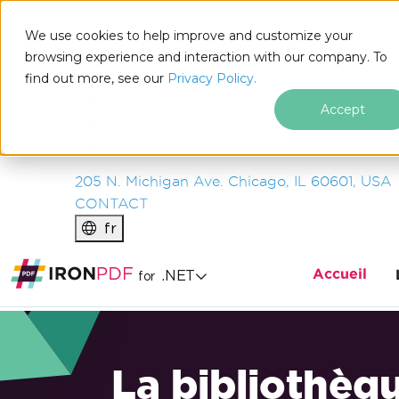
IRON
SOFTWARE
We use cookies to help improve and customize your
PRODUITS
browsing experience and interaction with our company. To
find out more, see our
ENTREPRISE
Privacy Policy.
SOLUTIONS
Accept
RESSOURCES
À PROPOS DE NOUS
205 N. Michigan Ave. Chicago, IL 60601, USA
CONTACT
fr
Accueil
.NET
for
La bibliothèq