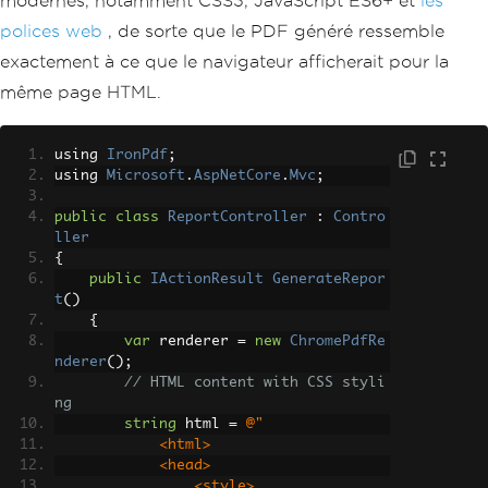
modernes, notamment CSS3, JavaScript ES6+ et
les
polices web
, de sorte que le PDF généré ressemble
exactement à ce que le navigateur afficherait pour la
même page HTML.
using 
IronPdf
;
using 
Microsoft
.
AspNetCore
.
Mvc
;
public
class
ReportController
:
Contro
ller
{
public
IActionResult
GenerateRepor
t
()
{
var
 renderer 
=
new
ChromePdfRe
nderer
();
// HTML content with CSS styli
ng
string
 html 
=
@"
            <html>
            <head>
                <style>