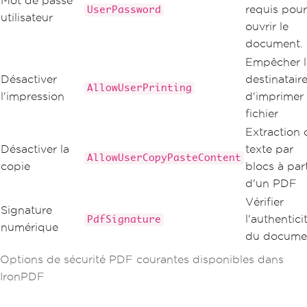
Mot de passe
requis pour
UserPassword
utilisateur
ouvrir le
document.
Empêcher l
Désactiver
destinatair
AllowUserPrinting
l'impression
d'imprimer 
fichier
Extraction 
Désactiver la
texte par
AllowUserCopyPasteContent
copie
blocs à part
d'un PDF
Vérifier
Signature
l'authentici
PdfSignature
numérique
du docume
Options de sécurité PDF courantes disponibles dans
IronPDF