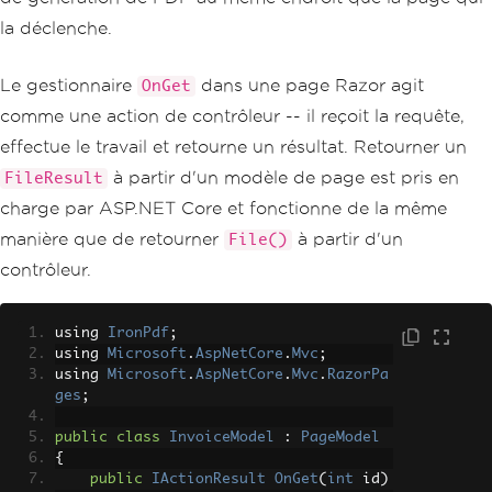
la déclenche.
Le gestionnaire
dans une page Razor agit
OnGet
comme une action de contrôleur -- il reçoit la requête,
effectue le travail et retourne un résultat. Retourner un
à partir d'un modèle de page est pris en
FileResult
charge par ASP.NET Core et fonctionne de la même
manière que de retourner
à partir d'un
File()
contrôleur.
using 
IronPdf
;
using 
Microsoft
.
AspNetCore
.
Mvc
;
using 
Microsoft
.
AspNetCore
.
Mvc
.
RazorPa
ges
;
public
class
InvoiceModel
:
PageModel
{
public
IActionResult
OnGet
(
int
 id
)