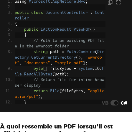
using 
Microsoft
.
AspNetCore
.
Mvc
;
public
class
DocumentController
:
Cont
roller
{
public
IActionResult
ViewPdf
()
{
// Path to an existing PDF fil
e in the wwwroot folder
string
 path 
=
Path
.
Combine
(
Dir
ectory
.
GetCurrentDirectory
(),
"wwwroo
t"
,
"documents"
,
"sample.pdf"
);
byte
[]
 fileBytes 
=
System
.
IO
.
F
ile
.
ReadAllBytes
(
path
);
// Return file for inline brow
ser display
return
File
(
fileBytes
,
"applic
ation/pdf"
);
VB
C#
}
}
À quoi ressemble un PDF lorsqu'il est