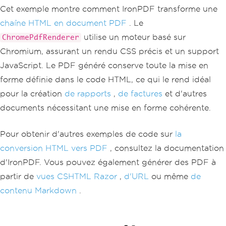
derHtmlAsPdf
(
html
);
Cet exemple montre comment IronPDF transforme une
return
File
(
pdf
.
BinaryData
,
"a
chaîne HTML en document PDF
. Le
pplication/pdf"
);
}
utilise un moteur basé sur
ChromePdfRenderer
}
Chromium, assurant un rendu CSS précis et un support
JavaScript. Le PDF généré conserve toute la mise en
forme définie dans le code HTML, ce qui le rend idéal
pour la création
de rapports
,
de factures
et d'autres
documents nécessitant une mise en forme cohérente.
Pour obtenir d'autres exemples de code sur
la
conversion HTML vers PDF
, consultez la documentation
d'IronPDF. Vous pouvez également générer des PDF à
partir de
vues CSHTML Razor
,
d'URL
ou même
de
contenu Markdown
.