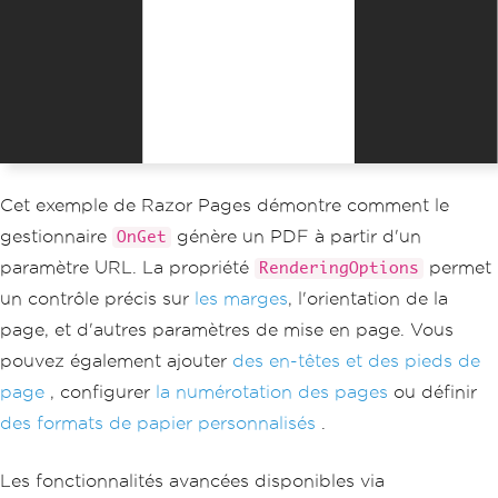
                    body 
{{
font
-
famil
y
:
'Segoe UI'
,
Arial
,
 sans
-
serif
;
 padd
ing
:
40px
;}}
                    h1 
{{
color
:
#1a549
0; border-bottom: 2px solid #1a5490; p
adding-bottom: 10px;}}
.
invoice
-
details 
{{
margin
:
20px
0
;}}
                    table 
{{
width
:
10
Cet exemple de Razor Pages démontre comment le
0
%;
 border
-
collapse
:
 collapse
;}}
                    th
,
 td 
{{
padding
:
gestionnaire
génère un PDF à partir d'un
OnGet
10px
;
 text
-
align
:
 left
;
 border
-
bottom
:
paramètre URL. La propriété
permet
RenderingOptions
1px
 solid 
#ddd;}}
</
style
>
un contrôle précis sur
les marges
, l'orientation de la
</
head
>
page, et d'autres paramètres de mise en page. Vous
<body>
<h1>
Invoice
#{id}</h1>
pouvez également ajouter
des en-têtes et des pieds de
<
div 
class
=
'invoice-de
page
, configurer
la numérotation des pages
ou définir
tails'
>
<p><strong>
Date
:</
des formats de papier personnalisés
.
strong
>
{
DateTime
.
Now
:
yyyy
-
MM
-
dd
}</
p
>
<p><strong>
Due
Dat
Les fonctionnalités avancées disponibles via
e
:</
strong
>
{
DateTime
.
Now
.
AddDays
(
30
):