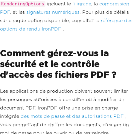
yyyy
-
MM
-
dd
}</
p
>
incluent le
filigrane
, la
compression
RenderingOptions
</
div
>
PDF
, et les
signatures numériques
. Pour plus de détails
<table>
<tr><th>
Descriptio
sur chaque option disponible, consultez la
référence des
n
</
th
><
th
>
Amount
</
th
></
tr
>
options de rendu IronPDF
.
<tr><td>
Profession
al
Services
</
td
><
td
>
$1
,
500.00
</
td
></
tr
>
</
table
>
Comment gérez-vous la
<
p style
=
'margin-top: 
40px;'
>
Thank
 you 
for
 your business
!</
p
sécurité et le contrôle
>
</
body
>
d'accès des fichiers PDF ?
</
html
>
";
PdfDocument
 pdf 
=
 renderer
.
Ren
Les applications de production doivent souvent limiter
derHtmlAsPdf
(
html
);
return
File
(
pdf
.
BinaryData
,
"a
les personnes autorisées à consulter ou à modifier un
pplication/pdf"
);
document PDF. IronPDF offre une prise en charge
}
}
intégrée
des mots de passe et des autorisations PDF
,
vous permettant de chiffrer les documents, d'exiger un
mot de passe pour les ouvrir ou de restreindre