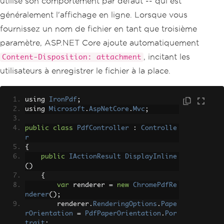
utilise son comportement par défaut -- qui est
généralement l'affichage en ligne. Lorsque vous
fournissez un nom de fichier en tant que troisième
paramètre, ASP.NET Core ajoute automatiquement
, incitant les
Content-Disposition: attachment
utilisateurs à enregistrer le fichier à la place.
using 
IronPdf
;
using 
Microsoft
.
AspNetCore
.
Mvc
;
public
class
PdfController
:
Controlle
r
{
public
IActionResult
DisplayInline
()
{
var
 renderer 
=
new
ChromePdfRe
nderer
();
        renderer
.
RenderingOptions
.
Pape
rOrientation
=
PdfPaperOrientation
.
Por
trait
;