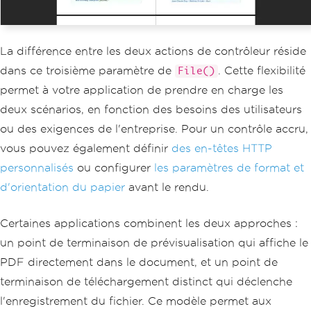
PdfDocument
 pdf 
=
 renderer
.
Ren
derUrlAsPdf
(
"https://en.wikipedia.org/
wiki/Main_Page"
);
// Prompt download with specif
La différence entre les deux actions de contrôleur réside
ied filename
dans ce troisième paramètre de
. Cette flexibilité
return
File
(
pdf
.
BinaryData
,
"a
File()
pplication/pdf"
,
"webpage-report.pd
permet à votre application de prendre en charge les
f"
);
deux scénarios, en fonction des besoins des utilisateurs
}
}
ou des exigences de l'entreprise. Pour un contrôle accru,
vous pouvez également définir
des en-têtes HTTP
personnalisés
ou configurer
les paramètres de format et
d'orientation
du papier
avant le rendu.
Certaines applications combinent les deux approches :
un point de terminaison de prévisualisation qui affiche le
PDF directement dans le document, et un point de
terminaison de téléchargement distinct qui déclenche
l'enregistrement du fichier. Ce modèle permet aux