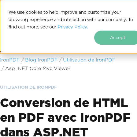
We use cookies to help improve and customize your
browsing experience and interaction with our company. To
find out more, see our
Privacy Policy.
for
.NET
Accept
Passer au contenu du pied de page
IronPDF
Blog IronPDF
Utilisation de IronPDF
Asp .NET Core Mvc Viewer
UTILISATION DE IRONPDF
Conversion de HTML
en PDF avec IronPDF
dans ASP.NET