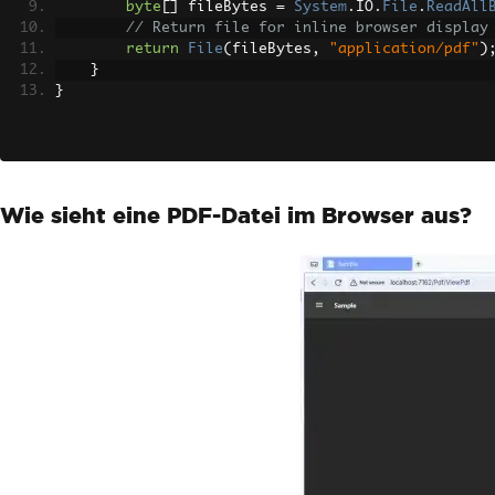
byte
[]
 fileBytes 
=
System
.
IO
.
File
.
ReadAll
// Return file for inline browser display
return
File
(
fileBytes
,
"application/pdf"
)
}
}
Wie sieht eine PDF-Datei im Browser aus?