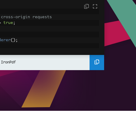
 cross-origin requests
=
true
;
derer
();
ing using C#
Pdf
(
"<h1>Hello World</h1>"
);
 IronPdf
ssets
mages, CSS and JavaScript.
\assets\' is set as the file location to 
nderHtmlAsPdf
(
"<img src='icons/iron.pn
-assets.pdf"
);