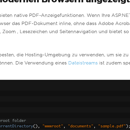
 bieten native PDF-Anzeigefunktionen. Wenn Ihre ASP.N
rowser das PDF-Dokument inline, ohne dass Adobe Acrobat 
n, Zoom , Lesezeichen und Seitennavigation und bietet s
 besten, die Hosting-Umgebung zu verwenden, um sie zu fi
können. Die Verwendung eines
Dateistreams
ist zudem spe
wroot folder
urrentDirectory
(),
"wwwroot"
,
"documents"
,
"sample.pdf"
)