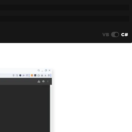
VB
C#