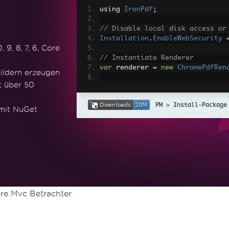
using 
IronPdf
;
// Disable local disk access or
Installation
.
EnableWebSecurity
9, 8, 7, 6, Core
// Instantiate Renderer
var
 renderer 
=
new
ChromePdfRen
ildern erzeugen
t über 50
// Create a PDF from a HTML str
var
 pdf 
=
 renderer
.
RenderHtmlAs
Install-Package
 mit NuGet
// Export to a file or Stream
pdf
.
SaveAs
(
"output.pdf"
);
// Advanced Example with HTML A
// Load external html assets: I
// An optional BasePath 'C:\site
load assets from
var
 myAdvancedPdf 
=
 renderer
.
Re
re Mvc Betrachter
g'>"
,
@"C:\site\assets\"
);
myAdvancedPdf
.
SaveAs
(
"html-with