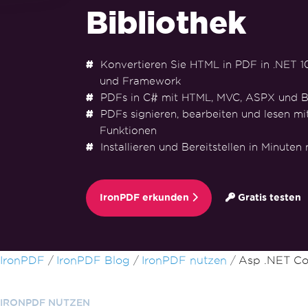
Bibliothek
Konvertieren Sie HTML in PDF in .NET 10, 
und Framework
PDFs in C# mit HTML, MVC, ASPX und B
PDFs signieren, bearbeiten und lesen mi
Funktionen
Installieren und Bereitstellen in Minuten
IronPDF erkunden
Gratis testen
Zum Fußzeileninhalt springen
IronPDF
IronPDF Blog
IronPDF nutzen
Asp .NET Co
IRONPDF NUTZEN