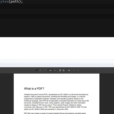
Bytes
(
path
);
;