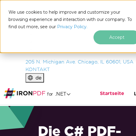
IRON
SOFTWARE
We use cookies to help improve and customize your
PRODUKTE
browsing experience and interaction with our company. To
find out more, see our
UNTERNEHMEN
Privacy Policy.
LÖSUNGEN
Accept
RESSOURCEN
ÜBER UNS
205 N. Michigan Ave. Chicago, IL 60601, USA
KONTAKT
de
Startseite
.NET
for
Die C# PDF-