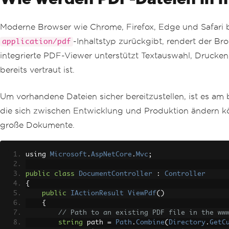
Moderne Browser wie Chrome, Firefox, Edge und Safari
-Inhaltstyp zurückgibt, rendert der B
application/pdf
integrierte PDF-Viewer unterstützt Textauswahl, Drucke
bereits vertraut ist.
Um vorhandene Dateien sicher bereitzustellen, ist es am
die sich zwischen Entwicklung und Produktion ändern 
große Dokumente.
using 
Microsoft
.
AspNetCore
.
Mvc
;
public
class
DocumentController
:
Controller
{
public
IActionResult
ViewPdf
()
{
// Path to an existing PDF file in the ww
string
 path 
=
Path
.
Combine
(
Directory
.
GetC