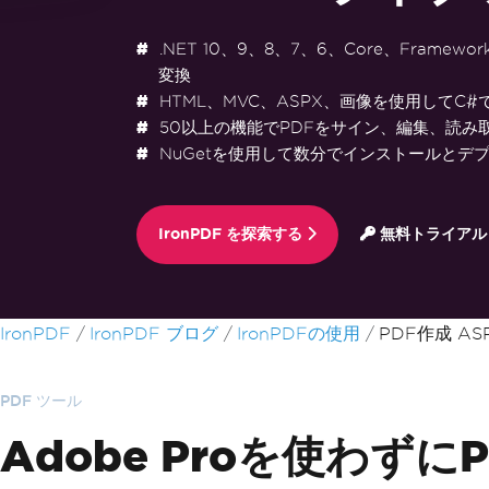
.NET 10、9、8、7、6、Core、Framewo
変換
HTML、MVC、ASPX、画像を使用してC#
50以上の機能でPDFをサイン、編集、読み
NuGetを使用して数分でインストールとデ
IronPDF を探索する
無料トライアル
フッターコンテンツにスキップ
IronPDF
IronPDF ブログ
IronPDFの使用
PDF作成 ASP.
PDF ツール
Adobe Proを使わ