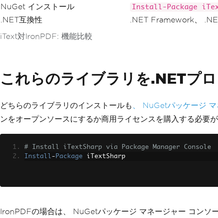
NuGet インストール
Install-Package iTe
.NET互換性
.NET Framework、 .NE
iText対IronPDF: 機能比較
これらのライブラリを.NETプ
どちらのライブラリのインストールも
、 NuGetパッケージ 
ンをオープンソースにするか商用ライセンスを購入する必要が
# Install iTextSharp via Package Manager Console
Install
-
Package
 iTextSharp
IronPDFの場合は、 NuGetパッケージ マネージャー コンソール、