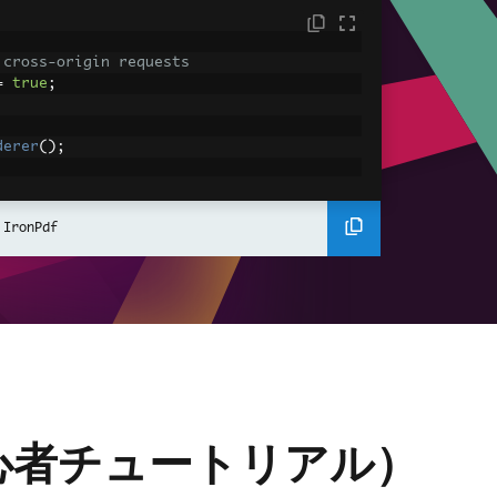
 cross-origin requests
=
true
;
derer
();
ing using C#
Pdf
(
"<h1>Hello World</h1>"
);
 IronPdf
ssets
mages, CSS and JavaScript.
\assets\' is set as the file location to 
nderHtmlAsPdf
(
"<img src='icons/iron.pn
-assets.pdf"
);
初心者チュートリアル）