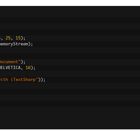
5
,
25
,
15
);
memoryStream
);
Document"
);
HELVETICA
,
16
);
with iTextSharp"
));