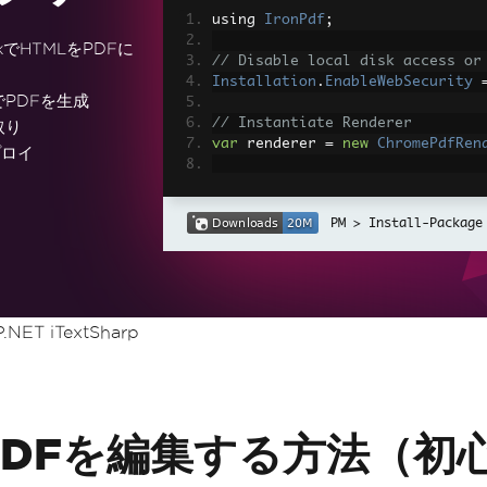
using 
IronPdf
;
rkでHTMLをPDFに
// Disable local disk access or
Installation
.
EnableWebSecurity
でPDFを生成
// Instantiate Renderer
取り
var
 renderer 
=
new
ChromePdfRen
プロイ
// Create a PDF from a HTML str
var
 pdf 
=
 renderer
.
RenderHtmlAs
Install-Package
// Export to a file or Stream
pdf
.
SaveAs
(
"output.pdf"
);
// Advanced Example with HTML A
NET iTextSharp
// Load external html assets: I
// An optional BasePath 'C:\site
load assets from
var
 myAdvancedPdf 
=
 renderer
.
Re
g'>"
,
@"C:\site\assets\"
);
myAdvancedPdf
.
SaveAs
(
"html-with
ずにPDFを編集する方法（