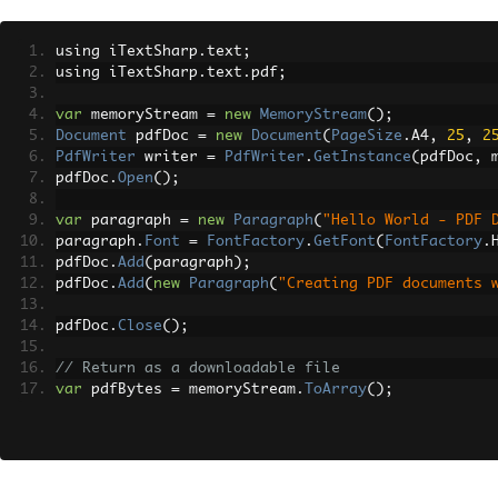
using iTextSharp
.
text
;
using iTextSharp
.
text
.
pdf
;
var
 memoryStream 
=
new
MemoryStream
();
Document
 pdfDoc 
=
new
Document
(
PageSize
.
A4
,
25
,
2
PdfWriter
 writer 
=
PdfWriter
.
GetInstance
(
pdfDoc
,
 
pdfDoc
.
Open
();
var
 paragraph 
=
new
Paragraph
(
"Hello World - PDF 
paragraph
.
Font
=
FontFactory
.
GetFont
(
FontFactory
.
pdfDoc
.
Add
(
paragraph
);
pdfDoc
.
Add
(
new
Paragraph
(
"Creating PDF documents 
pdfDoc
.
Close
();
// Return as a downloadable file
var
 pdfBytes 
=
 memoryStream
.
ToArray
();