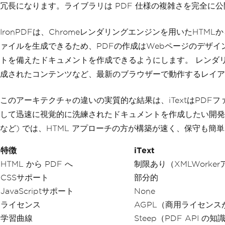
冗長になります。ライブラリは PDF 仕様の複雑さを完全
IronPDFは、Chromeレンダリングエンジンを用いたHT
ァイルを生成できるため、PDFの作成はWebページのデザインと同
トを備えたドキュメントを作成できるようにします。 レンダリング 
成されたコンテンツなど、最新のブラウザーで動作するレイアウ
このアーキテクチャの違いの実質的な結果は、iTextはPDF
して迅速に視覚的に洗練されたドキュメントを作成したい開発者
など) では、HTML アプローチの方が構築が速く、保守も簡
特徴
iText
HTML から PDF へ
制限あり（XMLWorke
CSSサポート
部分的
JavaScriptサポート
None
ライセンス
AGPL（商用ライセンス
学習曲線
Steep（PDF API の