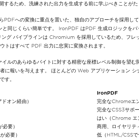
に公開するため、洗練された出力を生成する前に学ぶべきことが
MLからPDFへの変換に重点を置いた、独自のアプローチを採用し
じくらい簡単です。 IronPDF はPDF 生成ロジックをバッ
パイプラインは Chromium を採用しているため、フレックス
トはすべて PDF 出力に忠実に変換されます。
ファイルのあらゆるバイトに対する精密な座標レベル制御を望む開
に報いを与えます。 ほとんどの Web アプリケーション シ
単です。
IronPDF
rアドオン経由）
完全なChrome
完全なCSS3サポ
はい（Chrome 
が必要）
商用、ロイヤリテ
知識が必要）
低（HTML/CSS