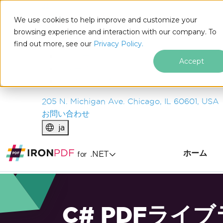
IRON
SOFTWARE
We use cookies to help improve and customize your
製品
browsing experience and interaction with our company. To
find out more, see our
エンタープライズ
Privacy Policy.
ソリューション
Accept
リソース
私たちについて
205 N. Michigan Ave. Chicago, IL 60601, USA
お問い合わせ
ja
ホーム
.NET
for
C# PDFライ