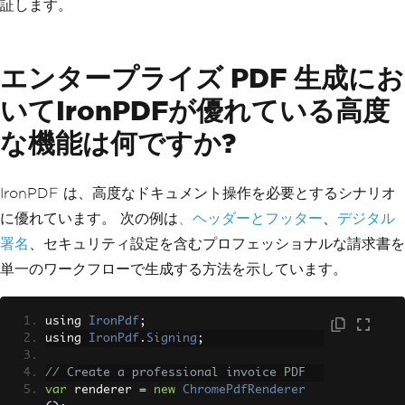
証します。
                <h3>Upcoming Events</h
3>
                <ul>
                    <li>Annual Confere
エンタープライズ PDF 生成にお
nce - March 15</li>
                    <li>Webinar Series 
いてIronPDFが優れている高度
- April 2</li>
                </ul>
な機能は何ですか?
            </div>
        </div>
    </body>
IronPDF は、高度なドキュメント操作を必要とするシナリオ
    </html>"
);
に優れています。 次の例は
、ヘッダーとフッター
、
デジタル
// Add page numbers in footer
署名
、セキュリティ設定を含むプロフェッショナルな請求書を
pdf
.
AddTextFooters
(
"Page {page} of {to
単一のワークフローで生成する方法を示しています。
tal-pages}"
,
IronPdf
.
Font
.
FontFamily
.
A
rial
,
10
);
pdf
.
SaveAs
(
"Newsletter.pdf"
);
using 
IronPdf
;
using 
IronPdf
.
Signing
;
// Create a professional invoice PDF
var
 renderer 
=
new
ChromePdfRenderer