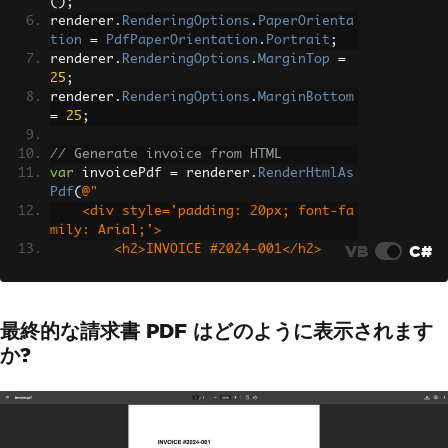
();
renderer
.
RenderingOptions
.
PaperOrienta
tion
=
PdfPaperOrientation
.
Portrait
;
renderer
.
RenderingOptions
.
MarginTop
=
25
;
renderer
.
RenderingOptions
.
MarginBottom
=
25
;
// Generate invoice from HTML
var
 invoicePdf 
=
 renderer
.
RenderHtmlAs
Pdf
(
@"
    <div style='padding: 20px; font-fa
mily: Arial;'>
VB
C#
        <h2>INVOICE #2024-001</h2>
        <table style='width: 100%; bor
der-collapse: collapse;'>
            <tr>
最終的な請求書 PDF はどのように表示されます
                <th style='border: 1px 
solid #ddd; padding: 8px;'>Item</th>
か?
                <th style='border: 1px 
solid #ddd; padding: 8px;'>Amount</th>
            </tr>
            <tr>
                <td style='border: 1px 