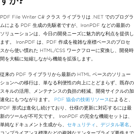
すか?
PDF File Writer C# クラス ライブラリは .NET でのプログラ
ムによる PDF 生成の先駆者ですが、IronPDF などの最新の
ソリューションは、今日の開発ニーズに魅力的な利点を提供し
ます。 IronPDF は、PDF 作成を複雑な座標ベースのプロセ
スから使い慣れた HTML/CSS ワークフローに変換し、開発時
間を大幅に短縮しながら機能を拡張します。
従来の PDF ライブラリから最新の HTML ベースのソリュー
ションへの移行は、単なる利便性の向上にとどまらず、既存の
スキルの活用、メンテナンスの負担の軽減、開発サイクルの加
速化にもつながります。
PDF 協会の技術リソース
によると、
PDF 形式は進化し続けており、仕様の更新に対応するには最
新のツールが不可欠です。 IronPDF の完全な機能セットは、
単純なドキュメント生成から、
セキュリティ
、
デジタル署名
、
コンプライアンス標準などの複雑なエンタープライズ要件まで