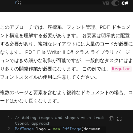
VB
C#
r
);
contents
.
SelectFont
(
arial
,
12.0
);
// Add text at specific coordinates
contents
.
DrawText
(
arial
,
12.0
,
"Hello 
このアプローチでは、座標系、フォント管理、PDF ドキュメ
PDF Document"
,
1.0
,
10.0
);
ント構造を理解する必要があります。 各要素は明示的に配置
// Save and create the file
する必要があり、複雑なレイアウトには大量のコードが必要に
document
.
CreateFile
();
なります。 PDF File Writer II C# クラス ライブラリ バージ
ョンではきめ細かな制御が可能ですが、一般的なタスクにはよ
り多くの開発作業が必要になります。 この例では、
Regular
フォントスタイルの使用に注意してください。
複数のページと要素を含むより複雑なドキュメントの場合、コ
ードはかなり長くなります。
// Adding images and shapes with tradi
tional approach
PdfImage
 logo 
=
new
PdfImage
(
documen