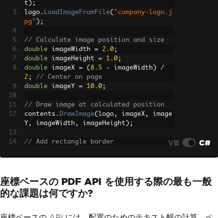
t
);
logo
.
LoadImageFromFile
(
"company-logo.j
pg"
);
// Calculate image position and size
double
 imageWidth 
=
2.0
;
double
 imageHeight 
=
1.0
;
double
 imageX 
=
(
8.5
-
 imageWidth
)
/
2
;
// Center on page
double
 imageY 
=
10.0
;
// Draw image at calculated position
contents
.
DrawImage
(
logo
,
 imageX
,
 image
Y
,
 imageWidth
,
 imageHeight
);
VB
C#
// Add rectangle border
contents
.
DrawRectangle
(
0.5
,
0.5
,
7.5
,
10.5
,
PaintOp
.
CloseStroke
);
座標ベースの PDF API を使用する際の最も一般
// Complex text with multiple fonts
PdfFont
 boldArial 
=
PdfFont
.
CreatePdfF
的な課題は何ですか?
ont
(
document
,
"Arial"
,
FontStyle
.
Bol
d
);
contents
.
SelectFont
(
boldArial
,
16.0
);
座標ベースの API には、配置のためのテキスト幅の計算、ペ