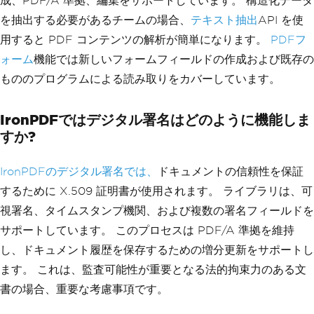
成、PDF/A 準拠、編集をサポートしています。 構造化データ
を抽出する必要があるチームの場合、
テキスト抽出
API を使
用すると PDF コンテンツの解析が簡単になります。
PDFフ
ォーム
機能では新しいフォームフィールドの作成および既存の
もののプログラムによる読み取りをカバーしています。
IronPDFではデジタル署名はどのように機能しま
すか?
IronPDFのデジタル署名では、
ドキュメントの信頼性を保証
するために X.509 証明書が使用されます。 ライブラリは、可
視署名、タイムスタンプ機関、および複数の署名フィールドを
サポートしています。 このプロセスは PDF/A 準拠を維持
し、ドキュメント履歴を保存するための増分更新をサポートし
ます。 これは、監査可能性が重要となる法的拘束力のある文
書の場合、重要な考慮事項です。