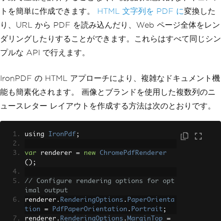
トを簡単に作成できます。
HTML 文字列を PDF に
変換した
り、URL から PDF を読み込んだり、Web ページ全体をレン
ダリングしたりすることができます。これらはすべて同じシン
プルな API で行えます。
IronPDF の HTML アプローチにより、複雑なドキュメント機
能も簡素化されます。 画像とブランドを使用した複数列のニ
ュースレター レイアウトを作成する方法は次のとおりです。
using 
IronPdf
;
var
 renderer 
=
new
ChromePdfRenderer
();
// Configure rendering options for opt
imal output
renderer
.
RenderingOptions
.
PaperOrienta
tion
=
PdfPaperOrientation
.
Portrait
;
renderer
.
RenderingOptions
.
MarginTop
=