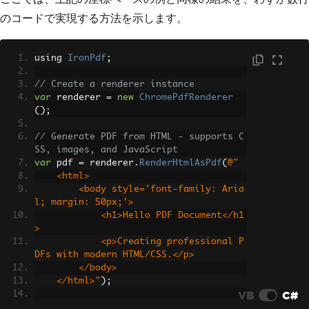
のコードで実現する方法を示します。
using 
IronPdf
;
// Create a renderer instance
var
 renderer 
=
new
ChromePdfRenderer
();
// Generate PDF from HTML - supports C
SS, images, and JavaScript
var
 pdf 
=
 renderer
.
RenderHtmlAsPdf
(
@"
    <html>
        <body style='font-family: Aria
l; margin: 50px;'>
            <h1>Hello PDF Document</h1
>
            <p>Creating professional P
DFs with modern HTML/CSS.</p>
        </body>
    </html>"
);
VB
C#
// Save the PDF