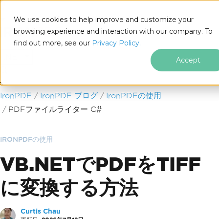
We use cookies to help improve and customize your
browsing experience and interaction with our company. To
find out more, see our
Privacy Policy.
for
.NET
Accept
フッターコンテンツにスキップ
IronPDF
IronPDF ブログ
IronPDFの使用
PDFファイルライター C#
IRONPDFの使用
VB.NETでPDFをTIFF
に変換する方法
Curtis Chau