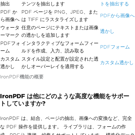
抽出
テンツを抽出します
トを抽出する
ture
(
"cert.pfx"
,
"password"
)
PDF か
PDF ページを PNG、JPEG、また
{
PDFから画像へ
SigningContact
=
"legal@company.co
ら画像へ
は TIFF にラスタライズします
m"
,
ウォータ
任意のページにテキストまたは画像
SigningLocation
=
"New York, NY"
,
透かし
SigningReason
=
"Document Approva
ーマーク
の透かしを追加します
l"
PDFフォ
インタラクティブなフォームフィー
});
PDFフォーム
ーム
ルドを作成、入力、読み取る
invoicePdf
.
SaveAs
(
"Invoice.pdf"
);
カスタム
スタイル設定と配置が設定された透
カスタム透かし
透かし
かしオーバーレイを適用する
IronPDF機能の概要
IronPDF は他にどのような高度な機能をサポー
トしていますか?
IronPDF は、結合、ページの抽出、画像への変換など、完全
な PDF 操作を提供します。 ライブラリは、フォームの作