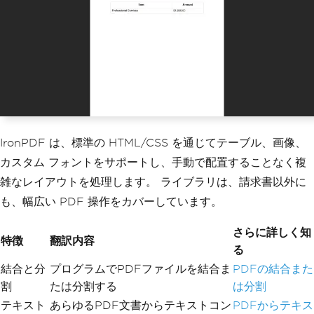
solid #ddd; padding: 8px;'>Professiona
l Services</td>
                <td style='border: 1px 
solid #ddd; padding: 8px;'>$1,500.00</
td>
            </tr>
        </table>
    </div>"
);
// Add footer with page numbers
invoicePdf
.
AddTextFooters
(
"Page {page} 
IronPDF は、標準の HTML/CSS を通じてテーブル、画像、
of {total-pages}"
,
IronPdf
.
Font
.
FontFa
カスタム フォントをサポートし、手動で配置することなく複
mily
.
Arial
,
9
);
雑なレイアウトを処理します。 ライブラリは、請求書以外に
// Add security settings
も、幅広い PDF 操作をカバーしています。
invoicePdf
.
SecuritySettings
.
SetPasswor
d
(
"user123"
,
"owner456"
);
さらに詳しく知
invoicePdf
.
SecuritySettings
.
AllowUserP
特徴
翻訳内容
rinting
=
true
;
る
invoicePdf
.
SecuritySettings
.
AllowUserC
結合と分
プログラムでPDFファイルを結合ま
PDFの結合また
opyPasteContent
=
false
;
割
たは分割する
は分割
// Apply a digital signature
テキスト
あらゆるPDF文書からテキストコン
PDFからテキス
invoicePdf
.
SignWithSignature
(
new
Signa