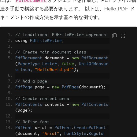
には、
オブジェクトを作成し、PDFファイル構
PdfDocument
造を手動で構築する必要があります。 以下は、Hello PDF ド
キュメントの作成方法を示す基本的な例です。
// Traditional PDFFileWriter approach
using 
PdfFileWriter
;
// Create main document class
PdfDocument
 document 
=
new
PdfDocument
(
PaperType
.
Letter
,
false
,
UnitOfMeasur
e
.
Inch
,
"HelloWorld.pdf"
);
// Add a page
PdfPage
 page 
=
new
PdfPage
(
document
);
// Create content area
PdfContents
 contents 
=
new
PdfContents
(
page
);
// Define font
PdfFont
 arial 
=
PdfFont
.
CreatePdfFont
(
document
,
"Arial"
,
FontStyle
.
Regula