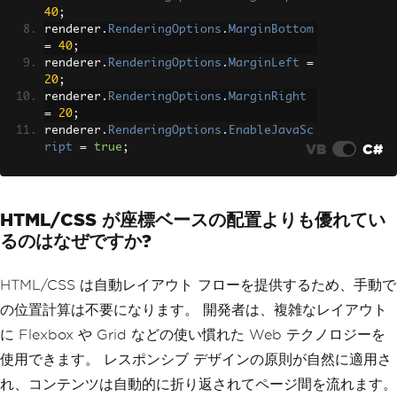
40
;
renderer
.
RenderingOptions
.
MarginBottom
=
40
;
renderer
.
RenderingOptions
.
MarginLeft
=
20
;
renderer
.
RenderingOptions
.
MarginRight
=
20
;
renderer
.
RenderingOptions
.
EnableJavaSc
VB
C#
ript
=
true
;
renderer
.
RenderingOptions
.
RenderDelay
=
500
;
HTML/CSS が座標ベースの配置よりも優れてい
// Create a newsletter-style PDF with 
columns
るのはなぜですか?
var
 pdf 
=
 renderer
.
RenderHtmlAsPdf
(
@"
    <html>
    <head>
HTML/CSS は自動レイアウト フローを提供するため、手動で
        <style>
の位置計算は不要になります。 開発者は、複雑なレイアウト
            body { font-family: Georgi
に Flexbox や Grid などの使い慣れた Web テクノロジーを
a, serif; }
            .header { text-align: cent
使用できます。 レスポンシブ デザインの原則が自然に適用さ
er; margin-bottom: 30px; }
れ、コンテンツは自動的に折り返されてページ間を流れます。
            .columns { display: flex; 