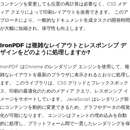
gap: 20px; }
コンテンツを変更しても位置の再計算は必要なく、CSS メデ
            .column { flex: 1; text-al
ィア クエリによって印刷レイアウトを改善できます。 このア
ign: justify; }
        </style>
プローチにより、一般的なドキュメント生成タスクの開発時間
    </head>
が大幅に短縮され、保守性も向上します。
    <body>
        <div class='header'>
            <h1>Company Newsletter</h1
IronPDF は複雑なレイアウトとレスポンシブ デ
>
ザインをどのように処理しますか?
            <p>Monthly Updates and Ins
ights</p>
        </div>
IronPDF はChrome のレンダリング エンジンを使用して、複
        <div class='columns'>
            <div class='column'>
雑なレイアウトを最新のブラウザに表示されるとおりに処理し
                <h2>特徴 Article</h2>
ます。 このライブラリは、CSS グリッドとフレックスボック
                <p>Lorem ipsum dolor s
it amet, consectetur adipiscing eli
ス、印刷の最適化のためのメディア クエリ、レスポンシブ イ
t...</p>
メージをサポートしています。 JavaScript はレンダリング前
            </div>
            <div class='column'>
にコンテンツを動的に変更できるため、グラフやデータの視覚
                <h2>Industry News</h2>
化が可能になります。 エンジンはフォントの埋め込みを自動
                <p>Sed do eiusmod temp
or incididunt ut labore et dolore magn
的に処理し、プラットフォーム間で一貫したレンダリングを保
a...</p>