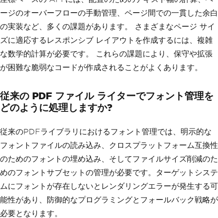
contents
.
DrawText
(
boldArial
,
16.0
,
"Co
ージのオーバーフローの手動管理、ページ間での一貫した余白
mpany Report"
,
1.0
,
9.0
);
の実装など、多くの課題があります。 さまざまなページ サイ
// Switch back to regular font
ズに適応するレスポンシブ レイアウトを作成するには、複雑
contents
.
SelectFont
(
arial
,
12.0
);
な数学的計算が必要です。 これらの課題により、保守や拡張
contents
.
DrawText
(
arial
,
12.0
,
"Annual 
Summary"
,
1.0
,
8.5
);
が困難な脆弱なコードが作成されることがよくあります。
従来の PDF ファイル ライターでフォント管理を
どのように処理しますか?
従来のPDFライブラリにおけるフォント管理では、明示的な
フォントファイルの読み込み、クロスプラットフォーム互換性
のためのフォントの埋め込み、そしてファイルサイズ削減のた
めのフォントサブセットの管理が必要です。ターゲットシステ
ムにフォントが存在しないとレンダリングエラーが発生する可
能性があり、防御的なプログラミングとフォールバック戦略が
必要となります。