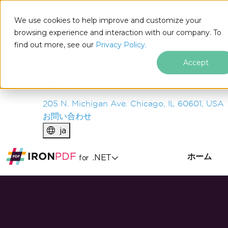
IRON
SOFTWARE
We use cookies to help improve and customize your
製品
browsing experience and interaction with our company. To
find out more, see our
エンタープライズ
Privacy Policy.
ソリューション
Accept
リソース
私たちについて
205 N. Michigan Ave. Chicago, IL 60601, USA
お問い合わせ
ja
ホーム
.NET
for