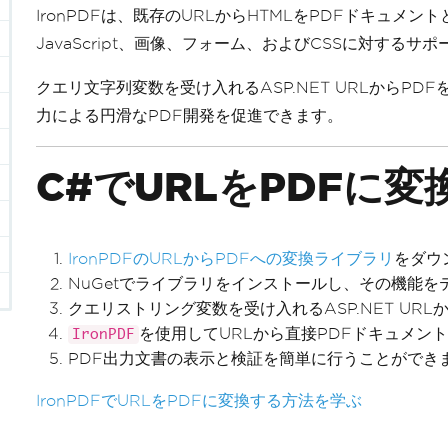
IronPDFは、既存のURLからHTMLをPDFドキュ
JavaScript、画像、フォーム、およびCSSに対する
クエリ文字列変数を受け入れるASP.NET URLからP
力による円滑なPDF開発を促進できます。
C#でURLをPDFに
IronPDFのURLからPDFへの変換ライブラリ
をダウ
NuGetでライブラリをインストールし、その機能を
クエリストリング変数を受け入れるASP.NET UR
を使用してURLから直接PDFドキュメン
IronPDF
PDF出力文書の表示と検証を簡単に行うことができ
IronPDFでURLをPDFに変換する方法を学ぶ