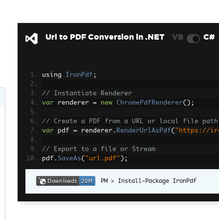
Url to PDF Conversion in .NET
VB
C#
using 
IronPdf
;
// Instantiate Renderer
var
 renderer 
=
new
ChromePdfRenderer
();
// Create a PDF from a URL or local file path
var
 pdf 
=
 renderer
.
RenderUrlAsPdf
(
"https://ir
// Export to a file or Stream
pdf
.
SaveAs
(
"url.pdf"
);
Install-Package IronPdf