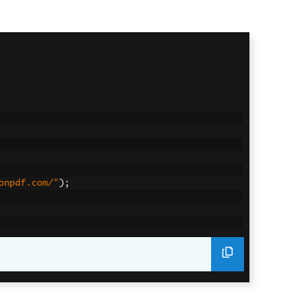
onpdf.com/"
);