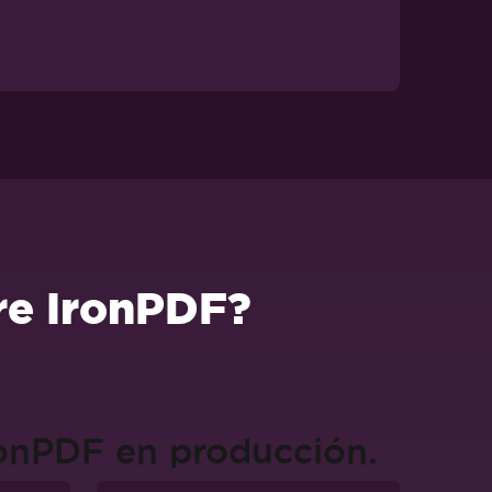
re IronPDF?
ronPDF en producción.