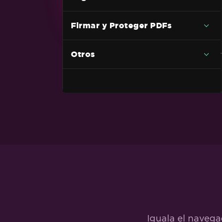
DOCX a PDF
RTF a PDF
Firmar y Proteger PDFs
Markdown a PDF
Otros
TIFF a PDF con soporte para
múltiples páginas
PDF a HTML
Página Web Dinámica a PDF
XAML a PDF (MAUI)
Razor a PDF (Blazor Server)
CSHTML a PDF (Páginas Razor)
CSHTML a PDF (MVC Core)
CSHTML a PDF (Marco de MVC)
Página ASPX a PDF
Iguala el navega