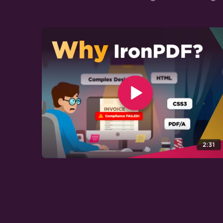
Configuraciones de página ASPX a
PDF
Angular.JS a PDF
Accesibilidad Web
Inicios de Sesión en Sitios Web y
Sistemas con TLS
Cookies
Cabecera de Solicitud HTTP
Conversión de PDF Personalizada
Establecer Márgenes
Personalizados
Agregar Encabezados/Pies en
Páginas Específicas