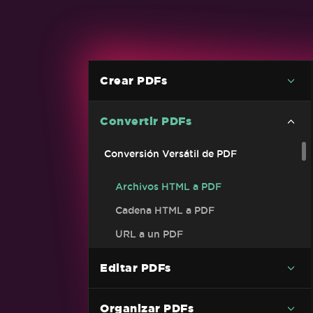
Crear PDFs
Convertir PDFs
Conversión Versátil de PDF
Archivos HTML a PDF
Cadena HTML a PDF
URL a un PDF
Imágenes a PDF
Editar PDFs
Ejemplo de código C# de PDF a
imagen (sin perder calidad)
Organizar PDFs