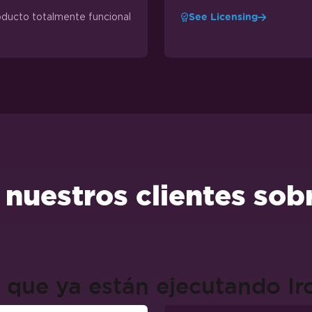
oducto totalmente funcional
See Licensing
 nuestros clientes sob
 que ya están ejecutando I