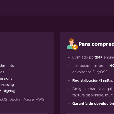
Para compra
Confiado por
engin
2M+
chments
Los equipos informan
40
ges
envoltorios DIY/OSS.
issions
op
Redistribución/SaaS
ressing
Amigable para la adquisi
al signing
factura disponible, múlt
acOS, Docker, Azure, AWS,
Garantía de devolución