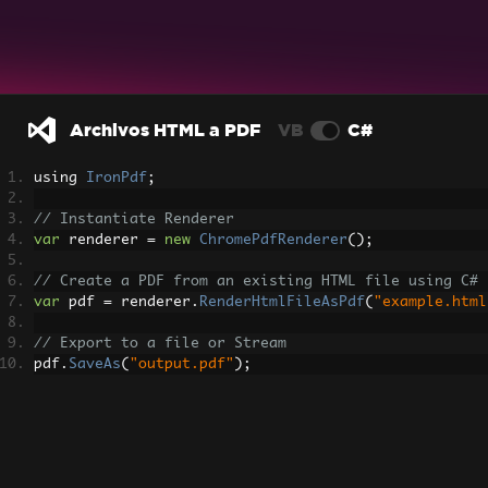
Archivos HTML a PDF
VB
C#
using 
IronPdf
;
// Instantiate Renderer
var
 renderer 
=
new
ChromePdfRenderer
();
// Create a PDF from an existing HTML file using C#
var
 pdf 
=
 renderer
.
RenderHtmlFileAsPdf
(
"example.html
// Export to a file or Stream
pdf
.
SaveAs
(
"output.pdf"
);