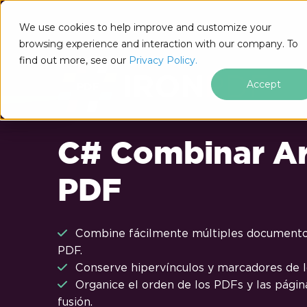
Saltar al pie de página
We use cookies to help improve and customize your
browsing experience and interaction with our company. To
find out more, see our
Privacy Policy.
Accept
C# Combinar Ar
PDF
Combine fácilmente múltiples documento
PDF.
Conserve hipervínculos y marcadores de l
Organice el orden de los PDFs y las págin
fusión.