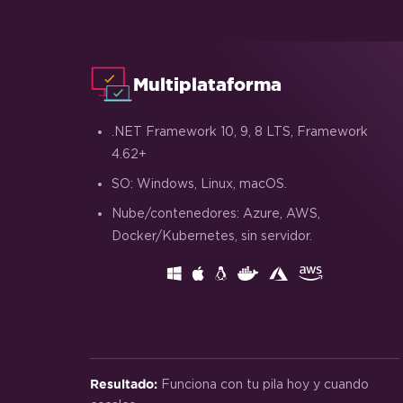
Números de Página y Saltos de
Página
Adjuntar una portada
Multiplataforma
Configurar a escala de grises
.NET Framework 10, 9, 8 LTS, Framework
4.62+
SO: Windows, Linux, macOS.
Nube/contenedores: Azure, AWS,
Docker/Kubernetes, sin servidor.
Funciona con tu pila hoy y cuando
Resultado: