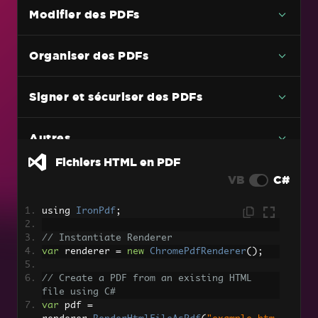
Conversion PDF polyvalente
Modifier des PDFs
Fichiers HTML en PDF
Organiser des PDFs
Chaîne HTML vers PDF
URL en PDF
Signer et sécuriser des PDFs
Images en PDF
Exemple de code C# PDF vers image (sans
Autres
perte de qualité)
Fichiers HTML en PDF
DOCX en PDF
VB
C#
RTF vers PDF
using 
IronPdf
;
Markdown vers PDF
// Instantiate Renderer
TIFF en PDF avec support multi-pages
var
 renderer 
=
new
ChromePdfRenderer
();
PDF vers HTML
// Create a PDF from an existing HTML 
file using C#
Page web dynamique vers PDFs
var
 pdf 
=