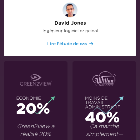
David Jones
Ingénieur logiciel principal
Lire l'étude de cas
ÉCONOMIE
MOINS DE
20%
TRAVAIL
ADMINISTRATIF
40%
Green2view a
Ça marche
réalisé 20%
simplement—