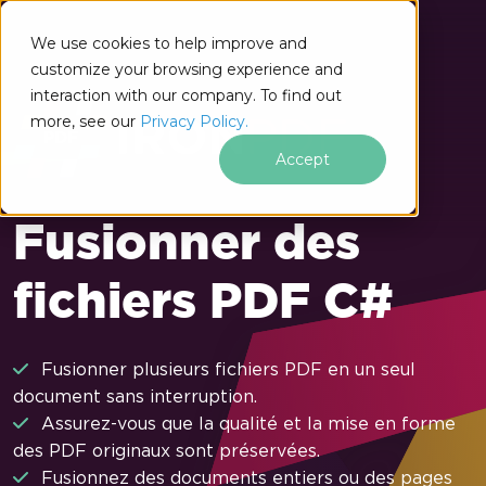
Passer au contenu du pied de page
We use cookies to help improve and
customize your browsing experience and
interaction with our company. To find out
more, see our
Privacy Policy.
Accept
Fusionner des
fichiers PDF C#
Fusionner plusieurs fichiers PDF en un seul
document sans interruption.
Assurez-vous que la qualité et la mise en forme
des PDF originaux sont préservées.
Fusionnez des documents entiers ou des pages