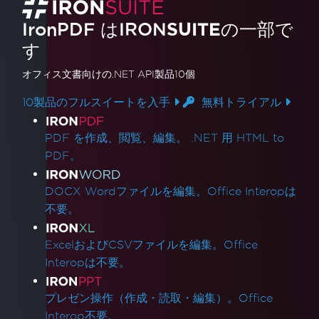
IronPDF はIRON
SUITE
の一部で
す
オフィス文書
向けの.NET API製品10個
10製品のフルスイートを入手
無料トライアル
製品リンク
PDF を作成、閲覧、編集。 .NET 用 HTML to
PDF。
DOCX Wordファイルを編集。Office Interopは
不要。
ExcelおよびCSVファイルを編集。Office
Interopは不要。
プレゼン操作（作成・読取・編集）。Office
Interop不要。