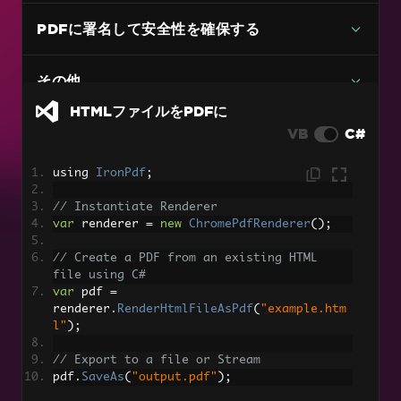
URL を PDF に変換
PDFに署名して安全性を確保する
画像をPDFに
C# PDFから画像へのコード例（画質を落とさな
その他
い）
HTMLファイルをPDFに
DOCXからPDF
VB
C#
RTF を PDF に
using 
IronPdf
;
Markdown を PDF に
// Instantiate Renderer
マルチページサポート付きTIFFをPDFに変換
var
 renderer 
=
new
ChromePdfRenderer
();
PDFをHTMLに
// Create a PDF from an existing HTML 
file using C#
動的ウェブページをPDFへ
var
 pdf 
=
renderer
.
RenderHtmlFileAsPdf
(
"example.htm
l"
);
XAML を PDF に（MAUI）
// Export to a file or Stream
RazorをPDFに（Blazor Server）
pdf
.
SaveAs
(
"output.pdf"
);
CSHTMLをPDFに (Razor Pages)