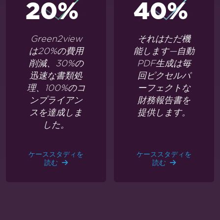
20%
40%
Green2view
それはただ機
は20%の費用
能します—自動
削減、30%の
PDF生成は毎
迅速な書類処
回ピクセルパ
理、100%のコ
ーフェクトな
ンプライアン
財務報告書を
スを達成しま
提供します。
した。
ケーススタディを
ケーススタディを
読む
読む