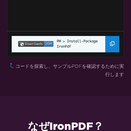
CSHTMLからPDFへ（MVC Core）
CSHTML から PDF へ (MVC フレームワーク)
ASPX ページを PDF に変換
ASPX ページを PDF に変換する設定
Install-Package 
Angular.JSをPDFに
IronPdf
ウェブアクセシビリティ
コードを探索し、サンプルPDFを確認するために実
TLSウェブサイト & システムログイン
行します
クッキー
HTTPリクエストヘッダー
カスタマイズされたPDF変換
カスタム余白の設定
なぜIronPDF？