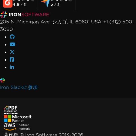
4.9
5
/ 5
/ 5
205 N. Michigan Ave. シカゴ, IL 60601 USA +1 (312) 500-
3060
Iron Slackに参加
著作権 © Iron Software 2013-2026