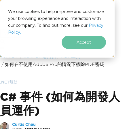
We use cookies to help improve and customize
your browsing experience and interaction with
our company. To find out more, see our
Privacy
for
Policy.
.NET
Accept
跳至頁尾內容
IronPDF
IronPDF部落格
PDF工具
如何在不使用Adobe Pro的情況下移除PDF密碼
.NET幫助
C# 事件 (如何為開發人
員運作)
Curtis Chau