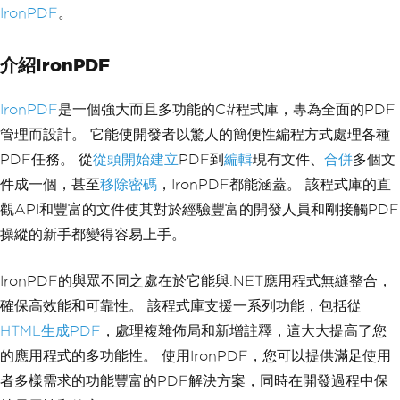
IronPDF
。
介紹IronPDF
IronPDF
是一個強大而且多功能的C#程式庫，專為全面的PDF
管理而設計。 它能使開發者以驚人的簡便性編程方式處理各種
PDF任務。 從
從頭開始建立
PDF到
編輯
現有文件、
合併
多個文
件成一個，甚至
移除密碼
，IronPDF都能涵蓋。 該程式庫的直
觀API和豐富的文件使其對於經驗豐富的開發人員和剛接觸PDF
操縱的新手都變得容易上手。
IronPDF的與眾不同之處在於它能與.NET應用程式無縫整合，
確保高效能和可靠性。 該程式庫支援一系列功能，包括從
HTML生成PDF
，處理複雜佈局和新增註釋，這大大提高了您
的應用程式的多功能性。 使用IronPDF，您可以提供滿足使用
者多樣需求的功能豐富的PDF解決方案，同時在開發過程中保