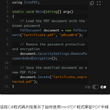
using 
IronPDF
;
static
void
Main
(
string
[]
 args
)
{
// Load the PDF document with the 
known password
PdfDocument
 document 
=
new
PdfDocu
ment
(
"Certificate.pdf"
,
"p@ssw0rd"
);
// Remove the password protection 
and encryption
    document
.
SecuritySettings
.
RemovePa
sswordsAndEncryption
();
// Save the modified document as a 
new PDF file
    document
.
SaveAs
(
"Certificate_unpro
tected.pdf"
);
VB
C#
}
這段C#程式碼片段展示了如何使用IronPDF程式庫從PDF中移