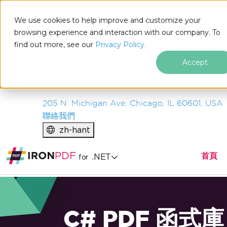
IRON
SOFTWARE
We use cookies to help improve and customize your
產品
browsing experience and interaction with our company. To
find out more, see our
企業
Privacy Policy.
解決方案
Accept
資源
關於我們
205 N. Michigan Ave. Chicago, IL 60601, USA
聯絡我們
zh-hant
首頁
.NET
for
C# PDF 函式庫