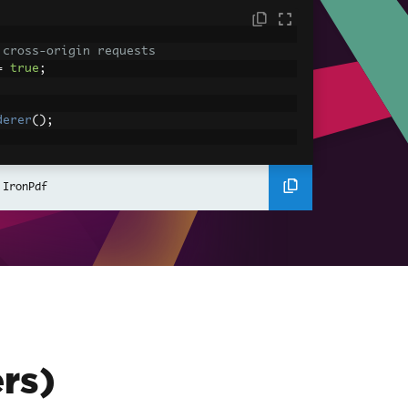
 cross-origin requests
=
true
;
derer
();
ing using C#
Pdf
(
"<h1>Hello World</h1>"
);
 IronPdf
ssets
mages, CSS and JavaScript.
\assets\' is set as the file location to 
nderHtmlAsPdf
(
"<img src='icons/iron.pn
-assets.pdf"
);
rs)