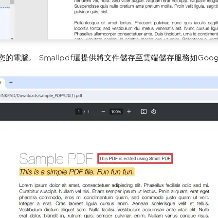
腦。 Smallpdf還提供將文件儲存至雲端儲存服務如Google 