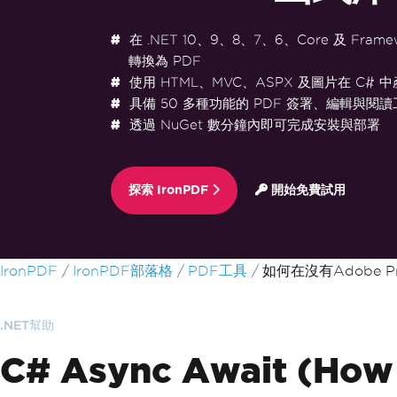
在 .NET 10、9、8、7、6、Core 及 Frame
轉換為 PDF
使用 HTML、MVC、ASPX 及圖片在 C# 中
具備 50 多種功能的 PDF 簽署、編輯與閱讀
透過 NuGet 數分鐘內即可完成安裝與部署
探索 IronPDF
開始免費試用
跳至頁尾內容
IronPDF
IronPDF部落格
PDF工具
如何在沒有Adobe 
.NET幫助
C# Async Await (How 