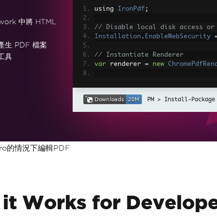
using 
IronPdf
;
work 中將 HTML
// Disable local disk access or
Installation
.
EnableWebSecurity
產生 PDF 檔案
// Instantiate Renderer
工具
var
 renderer 
=
new
ChromePdfRen
// Create a PDF from a HTML str
var
 pdf 
=
 renderer
.
RenderHtmlAs
Install-Package
// Export to a file or Stream
pdf
.
SaveAs
(
"output.pdf"
);
// Advanced Example with HTML A
Pro的情況下編輯PDF
// Load external html assets: I
// An optional BasePath 'C:\site
load assets from
var
 myAdvancedPdf 
=
 renderer
.
Re
g'>"
,
@"C:\site\assets\"
);
myAdvancedPdf
.
SaveAs
(
"html-with
it Works for Develope