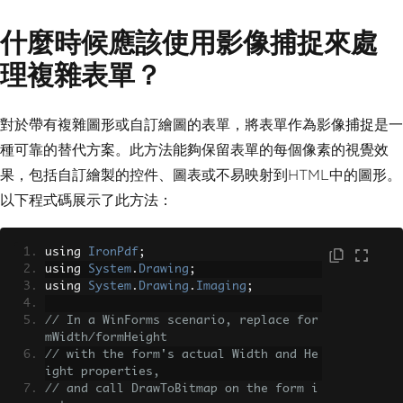
什麼時候應該使用影像捕捉來處
理複雜表單？
對於帶有複雜圖形或自訂繪圖的表單，將表單作為影像捕捉是一
種可靠的替代方案。此方法能夠保留表單的每個像素的視覺效
果，包括自訂繪製的控件、圖表或不易映射到HTML中的圖形。
以下程式碼展示了此方法：
using 
IronPdf
;
using 
System
.
Drawing
;
using 
System
.
Drawing
.
Imaging
;
// In a WinForms scenario, replace for
mWidth/formHeight
// with the form's actual Width and He
ight properties,
// and call DrawToBitmap on the form i