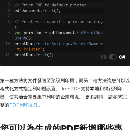
// Print PDF to default printer
pdfDocument
.
Print
();
// Print with specific printer setting
s
var
 printDoc 
=
 pdfDocument
.
GetPrintDoc
ument
();
printDoc
.
PrinterSettings
.
PrinterName
=
"My Printer"
;
printDoc
.
Print
();
VB
C#
第一種方法將文件發送至預設列印機，而第二種方法讓您可以以
程式化方式指定列印機設置。 IronPDF支持本地和網路列印
機，使其適合需要集中列印的企業環境。 更多詳情，請參閱完
整的
PDF列印文件
。
您可以為生成的PDF新增哪些專