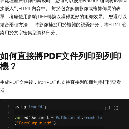
在處理基於影像的轉換時，您還可以使用Base64編碼將影像直
接嵌入到HTML內容中。 對於包含多個影像或複雜佈局的表
單，考慮使用多幀TIFF轉換以獲得更好的組織效果。 您還可以
結合兩種方法 -- 將影像捕捉用於複雜的視覺部分，將HTML渲
染用於文字密集型資料部分。
如何直接將PDF文件列印到列印
機？
生成PDF文件後，IronPDF也支持直接列印而無需打開查看
器：
using 
IronPdf
;
var
 pdfDocument 
=
PdfDocument
.
FromFile
(
"FormOutput.pdf"
);