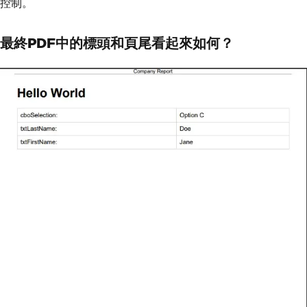
控制。
HorizontalAlignment
=
HorizontalAl
ignment
.
Center
}.
ApplyStamp
(
pdfDocument
);
最終PDF中的標頭和頁尾看起來如何？
// Set PDF metadata
pdfDocument
.
MetaData
.
Author
=
"C# Appl
ication"
;
pdfDocument
.
MetaData
.
Title
=
"Form Exp
ort Report"
;
pdfDocument
.
MetaData
.
CreationDate
=
Da
teTime
.
Now
;
// Apply password protection
pdfDocument
.
Password
=
"secretPassword
123"
;
pdfDocument
.
SaveAs
(
"SecureReport.pd
f"
);