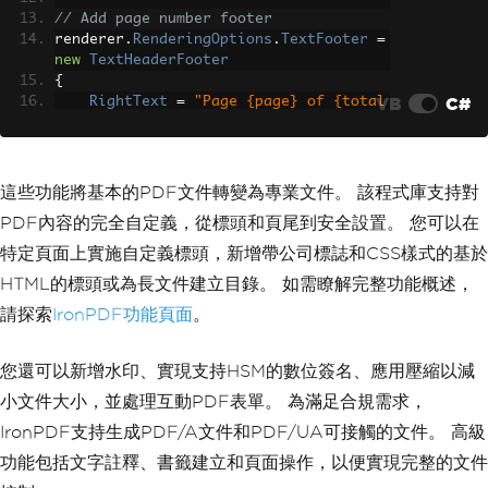
// Add page number footer
renderer
.
RenderingOptions
.
TextFooter
=
new
TextHeaderFooter
{
VB
C#
RightText
=
"Page {page} of {total
-pages}"
,
FontSize
=
10
};
這些功能將基本的PDF文件轉變為專業文件。 該程式庫支持對
// Generate PDF
PDF內容的完全自定義，從標頭和頁尾到安全設置。 您可以在
var
 pdfDocument 
=
 renderer
.
RenderHtmlA
sPdf
(
"<h1>Report Content</h1><p>Form d
特定頁面上實施自定義標頭，新增帶公司標誌和CSS樣式的基於
ata here.</p>"
);
HTML的標頭或為長文件建立目錄。 如需瞭解完整功能概述，
// Apply watermark for confidential do
請探索
IronPDF功能頁面
。
cuments
new
HtmlStamper
您還可以新增水印、實現支持HSM的數位簽名、應用壓縮以減
{
Html
=
"<h2 style='color:red'>CONF
小文件大小，並處理互動PDF表單。 為滿足合規需求，
IDENTIAL</h2>"
,
IronPDF支持生成PDF/A文件和PDF/UA可接觸的文件。 高級
Opacity
=
30
,
VerticalAlignment
=
VerticalAlignm
功能包括文字註釋、書籤建立和頁面操作，以便實現完整的文件
ent
.
Middle
,