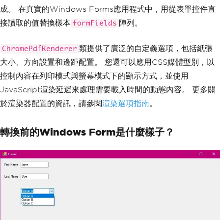
{
成。 在真實的Windows Forms應用程式中，用從表單控件直
(
"txtFirstName"
,
"Jane"
),
(
"txtLastName"
,
"Doe"
),
接讀取的值替換樣本
陣列。
formFields
(
"cboSelection"
,
"Option A"
)
};
類提供了廣泛的自定義選項，包括紙張
ChromePdfRenderer
foreach
(
var
(
name
,
value
)
in
 formFiel
大小、方向設置和邊距配置。 您還可以應用CSS媒體型別，以
ds
)
控制內容在列印模式與螢幕模式下的顯示方式，並使用
{
    html
.
AppendFormat
(
"<tr><td>{0}:</t
JavaScript渲染延遲來處理需要載入時間的動態內容。 更多關
d><td>{1}</td></tr>"
,
 name
,
value
);
於渲染器配置的資訊，請參閱
渲染選項指南
。
}
html
.
Append
(
"</table></body></html>"
);
轉換前的Windows Form是什麼樣子？
// Initialize IronPDF's ChromePdfRende
rer
var
 renderer 
=
new
ChromePdfRenderer
();
// Configure rendering options
renderer
.
RenderingOptions
.
MarginTop
=
10
;
renderer
.
RenderingOptions
.
MarginBottom