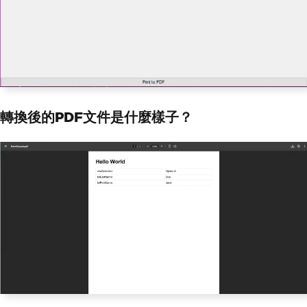
=
10
;
renderer
.
RenderingOptions
.
MarginLeft
=
10
;
renderer
.
RenderingOptions
.
MarginRight
=
10
;
// Generate PDF from HTML content
var
 pdfDocument 
=
 renderer
.
RenderHtmlA
sPdf
(
html
.
ToString
());
轉換後的PDF文件是什麼樣子？
// Save the PDF file
string
 fileName 
=
"FormOutput.pdf"
;
pdfDocument
.
SaveAs
(
fileName
);
// Open the generated PDF
Process
.
Start
(
new
ProcessStartInfo
(
fil
eName
)
{
UseShellExecute
=
true
});