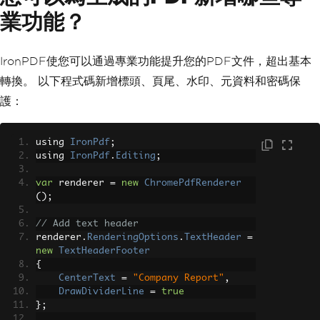
業功能？
IronPDF使您可以通過專業功能提升您的PDF文件，超出基本
轉換。 以下程式碼新增標頭、頁尾、水印、元資料和密碼保
護：
using 
IronPdf
;
using 
IronPdf
.
Editing
;
var
 renderer 
=
new
ChromePdfRenderer
();
// Add text header
renderer
.
RenderingOptions
.
TextHeader
=
new
TextHeaderFooter
{
CenterText
=
"Company Report"
,
DrawDividerLine
=
true
};