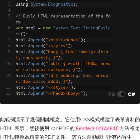
using 
System
.
Diagnostics
;
// Build HTML representation of the fo
rm
var
 html 
=
new
System
.
Text
.
StringBuild
er
();
html
.
Append
(
"<html><head>"
);
html
.
Append
(
"<style>"
);
html
.
Append
(
"body { font-family: Aria
l, sans-serif; }"
);
html
.
Append
(
"table { width: 100%; bord
er-collapse: collapse; }"
);
html
.
Append
(
"td { padding: 8px; borde
r: 1px solid #ddd; }"
);
html
.
Append
(
"</style>"
);
VB
C#
html
.
Append
(
"</head><body>"
);
html
.
Append
(
"<h1>Form Export</h1>"
);
html
.
Append
(
"<table>"
);
// Simulate form field data (replace w
此範例演示了幾個關鍵概念。它使用CSS樣式構建了表單資料的
ith actual control values in a WinForm
HTML表示，然後使用IronPDF的
方法將此
RenderHtmlAsPdf
s app)
var
 formFields 
=
new
[]
HTML轉換為精美的PDF文件。 該方法自動處理所有內容生