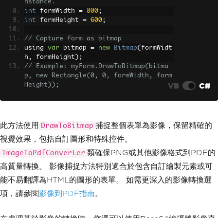
nstance.
int
 formWidth 
=
800
;
int
 formHeight 
=
600
;
// Capture form as bitmap
using 
var
 bitmap 
=
new
Bitmap
(
formWidt
h
,
 formHeight
);
// Example: myForm.DrawToBitmap(bitma
p, new Rectangle(0, 0, formWidth, form
VB
C#
Height));
// Save bitmap to memory stream
using 
var
 ms 
=
new
System
.
IO
.
MemoryStr
eam
();
此方法使用
捕捉整個表單為影像，保留精確的
DrawToBitmap
bitmap
.
Save
(
ms
,
ImageFormat
.
Png
);
視覺效果，包括自訂圖形和特殊控件。
// Convert image to PDF using IronPDF
類確保PNG或其他影像格式到PDF的
ImageToPdfConverter
var
 pdfDocument 
=
ImageToPdfConverter
.
高質量轉換。 影像捕捉方法特別適合於包含自訂繪製元素或可
ImageToPdf
(
ms
.
ToArray
());
pdfDocument
.
SaveAs
(
"FormImage.pdf"
);
能不易翻譯為HTML的圖形的表單。 如需更深入的影像轉換選
項，請參閱
影像到PDF指南
。