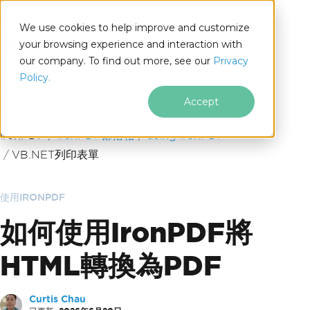
We use cookies to help improve and customize
your browsing experience and interaction with
our company. To find out more, see our
Privacy
for
Policy.
.NET
Accept
跳至頁尾內容
IronPDF
IronPDF部落格
using IronPDF
VB.NET列印表單
使用IRONPDF
如何使用IronPDF將
HTML轉換為PDF
Curtis Chau