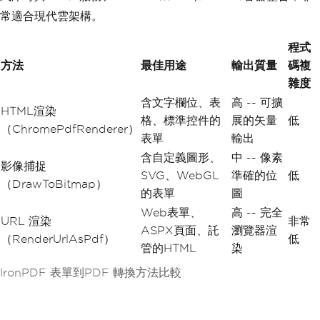
常適合現代雲架構。
程式
方法
最佳用途
輸出質量
碼複
雜度
含文字欄位、表
高 -- 可擴
HTML渲染
格、標準控件的
展的矢量
低
（ChromePdfRenderer）
表單
輸出
含自定義圖形、
中 -- 像素
影像捕捉
SVG、WebGL
準確的位
低
（DrawToBitmap）
的表單
圖
Web表單、
高 -- 完全
URL 渲染
非常
ASPX頁面、託
瀏覽器渲
（RenderUrlAsPdf）
低
管的HTML
染
IronPDF 表單到PDF 轉換方法比較