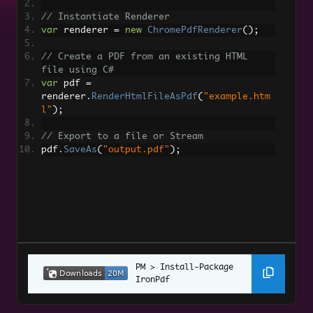
带多页支持的TIFF转PDF
// Instantiate Renderer
var
 renderer 
=
new
ChromePdfRenderer
();
PDF 到 HTML
// Create a PDF from an existing HTML 
动态网页到 PDF
file using C#
var
 pdf 
=
renderer
.
RenderHtmlFileAsPdf
(
"example.htm
XAML 转 PDF (MAUI)
l"
);
Razor 到 PDF（Blazor Server）
// Export to a file or Stream
CSHTML 到 PDF（Razor 页面）
pdf
.
SaveAs
(
"output.pdf"
);
CSHTML到PDF (MVC Core)
CSHTML 到 PDF (MVC 框架)
ASPX 页面转 PDF
ASPX 页面转 PDF 设置
Angular.JS 到 PDF
Install-Package 
IronPdf
网页可访问性