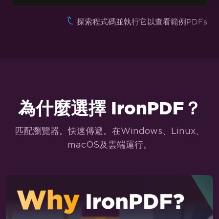
網頁無障礙
探索程式碼並執行它以查看範例PDFs
TLS 網站與系統登入
Cookies
HTTP 請求標頭
客製化 PDF 轉換
為什麼選擇 IronPDF？
設定自訂邊距
在特定頁面新增頁首/頁尾
匹配瀏覽器。快速傳遞。在Windows、Linux、
頁碼與分頁符
macOS及雲端運行。
請附上封面頁
設定為灰階