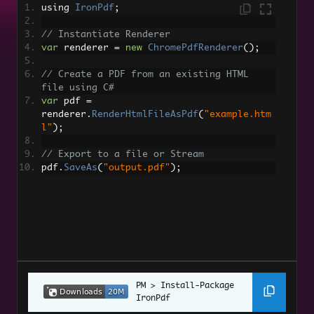
Markdown 轉 PDF
using 
IronPdf
;
支援多頁面的 TIFF 轉 PDF 功能
// Instantiate Renderer
var
 renderer 
=
new
ChromePdfRenderer
();
PDF 轉 HTML
// Create a PDF from an existing HTML 
動態網頁轉 PDF
file using C#
var
 pdf 
=
renderer
.
RenderHtmlFileAsPdf
(
"example.htm
XAML 轉 PDF (MAUI)
l"
);
Razor 轉 PDF (Blazor Server)
// Export to a file or Stream
CSHTML 轉 PDF（Razor Pages）
pdf
.
SaveAs
(
"output.pdf"
);
CSHTML 轉 PDF (MVC Core)
CSHTML 轉 PDF（MVC 框架）
ASPX 頁面轉 PDF
ASPX 頁面轉 PDF 設定
Angular.JS 轉 PDF
Install-Package 
IronPdf