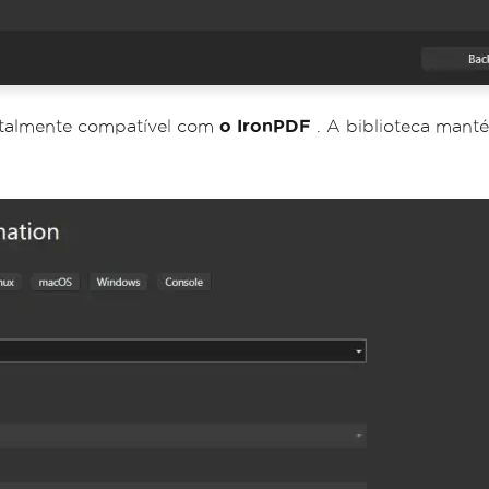
otalmente compatível com
o IronPDF
. A biblioteca manté