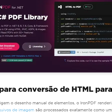
 para conversão de HTML par
 exigem o desenho manual de elementos, o IronPDF ren
quivos de imagem
são processados ​​exatamente como um n