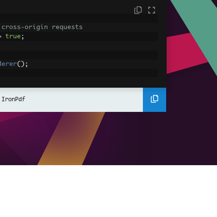
 cross-origin requests
=
true
;
derer
();
ing using C#
Pdf
(
"<h1>Hello World</h1>"
);
 IronPdf
ssets
mages, CSS and JavaScript.
\assets\' is set as the file location to 
nderHtmlAsPdf
(
"<img src='icons/iron.pn
-assets.pdf"
);