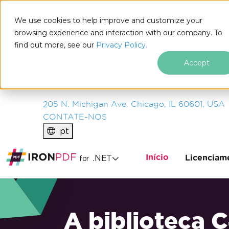
IRON
SOFTWARE
We use cookies to help improve and customize your
PRODUTOS
browsing experience and interaction with our company. To
find out more, see our
EMPRESA
Privacy Policy.
SOLUÇÕES
Accept
RECURSOS
SOBRE NÓS
205 N. Michigan Ave. Chicago, IL 60601, USA
CONTATE-NOS
pt
Início
.NET
Licenciam
for
A biblioteca 