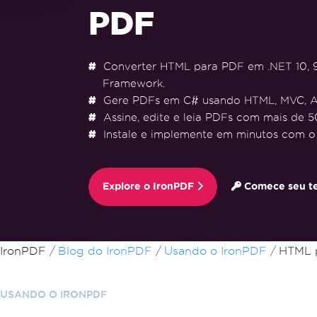
PDF
Converter HTML para PDF em .NET 10, 9, 
Framework.
Gere PDFs em C# usando HTML, MVC, A
Assine, edite e leia PDFs com mais de 5
Instale e implemente em minutos com o
Explore o IronPDF
Comece seu te
Ir para o conteúdo do rodapé
IronPDF
Blog do IronPDF
Usando o IronPDF
HTML p
USANDO O IRONPDF