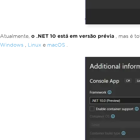
Atualmente,
o .NET 10 está em versão prévia
, mas é t
Windows
,
Linux
e
macOS
.