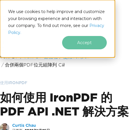
We use cookies to help improve and customize
your browsing experience and interaction with
our company. To find out more, see our
Privacy
for
Policy.
.NET
Accept
跳至頁尾內容
IronPDF
IronPDF 部落格
使用ironpdf
合併兩個PDF位元組陣列 C#
使用IRONPDF
如何使用 IronPDF 的
PDF API .NET 解決方案
Curtis Chau