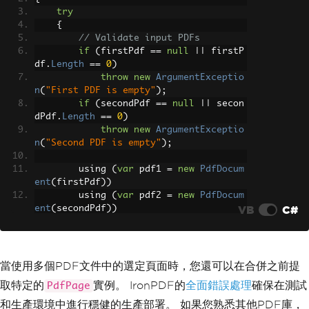
try
{
// Validate input PDFs
if
(
firstPdf 
==
null
||
 firstP
df
.
Length
==
0
)
throw
new
ArgumentExceptio
n
(
"First PDF is empty"
);
if
(
secondPdf 
==
null
||
 secon
dPdf
.
Length
==
0
)
throw
new
ArgumentExceptio
n
(
"Second PDF is empty"
);
        using 
(
var
 pdf1 
=
new
PdfDocum
ent
(
firstPdf
))
        using 
(
var
 pdf2 
=
new
PdfDocum
VB
C#
ent
(
secondPdf
))
{
// Check for password prot
ection
if
(
pdf1
.
IsPasswordProtect
當使用多個PDF文件中的選定頁面時，您還可以在合併之前提
ed
||
 pdf2
.
IsPasswordProtected
)
取特定的
實例。 IronPDF的
全面錯誤處理
確保在測試
PdfPage
throw
new
InvalidOpera
tionException
(
"Password-protected PDFs 
和生產環境中進行穩健的生產部署。 如果您熟悉其他PDF庫，