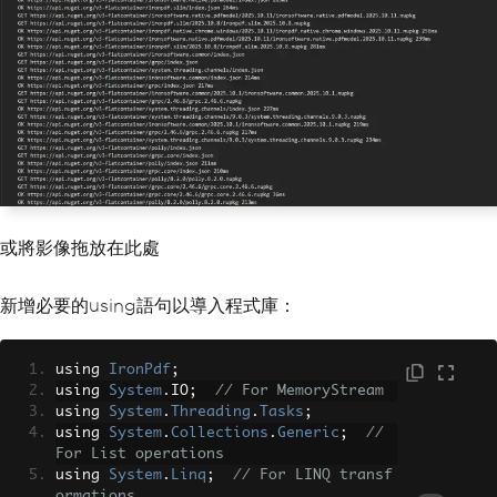
或將影像拖放在此處
新增必要的using語句以導入程式庫：
using 
IronPdf
;
using 
System
.
IO
;
// For MemoryStream
using 
System
.
Threading
.
Tasks
;
using 
System
.
Collections
.
Generic
;
// 
For List operations
using 
System
.
Linq
;
// For LINQ transf
ormations