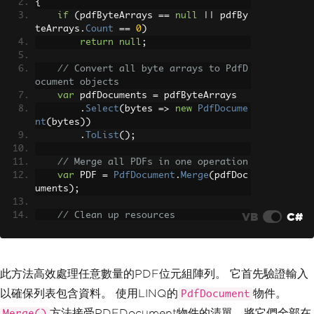
{
if
(
pdfByteArrays 
==
null
||
 pdfBy
teArrays
.
Count
==
0
)
return
null
;
// Convert all byte arrays to PdfD
ocument objects
var
 pdfDocuments 
=
 pdfByteArrays
.
Select
(
bytes 
=>
new
PdfDocume
nt
(
bytes
))
.
ToList
();
// Merge all PDFs in one operation
var
 PDF 
=
PdfDocument
.
Merge
(
pdfDoc
uments
);
VB
C#
// Clean up resources
foreach
(
var
 pdfDoc 
in
 pdfDocument
s
)
{
        pdfDoc
.
Dispose
();
此方法高效處理任意數量的PDF位元組陣列。 它首先驗證輸入
}
以確保列表包含資料。 使用LINQ的
物件。
PdfDocument
return
 PDF
.
BinaryData
;
方法接受PDFDocument物件的清單，將它們全部在
Merge()