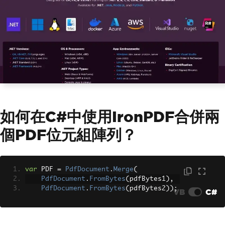
如何在C#中使用IronPDF合併兩
個PDF位元組陣列？
var
 PDF 
=
PdfDocument
.
Merge
(
PdfDocument
.
FromBytes
(
pdfBytes1
),
PdfDocument
.
FromBytes
(
pdfBytes2
));
VB
C#