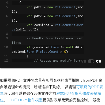
{
var
 pdf1 
=
new
PdfDocument
(
src
1
);
var
 pdf2 
=
new
PdfDocument
(
src
2
);
var
 combined 
=
PdfDocument
.
Mer
ge
(
pdf1
,
 pdf2
);
// Handle form field name conf
licts
if
(
combined
.
Form
!=
null
&&
 c
ombined
.
Form
.
Fields
.
Count
>
0
)
{
VB
C#
// Access and modify form 
fields if needed
foreach
(
var
 field 
in
 comb
ined
.
Form
.
Fields
)
{
如果兩個PDF文件包含具有相同名稱的表單欄位，IronPDF會
// Process form fields
自動處理命名衝突，通過追加下劃線。 當處理
可填寫的PDF表
Console
.
WriteLine
(
$
"Fi
eld: {field.Name}"
);
單
時，您可以在儲存合併文件之前
程式化地存取和修改表單欄
}
位
。
PDF DOM物件模型
提供對表單元素的完整控制。 最後，
}