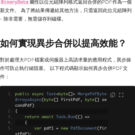
屬性以位元組陣列格式返回合併的PDF作為一個
BinaryData
return
 combined
.
BinaryData
;
新文件。 為了將結果傳遞給其他方法，只需返回此位元組陣列
}
}
- 除非需要，無需儲存到磁碟。
如何實現異步合併以提高效能？
對於處理大PDF檔案或伺服器上高請求量的應用程式，異步操
作可防止執行緒阻塞。 以下程式碼顯示如何異步合併PDF文
件：
public
async
Task
<
byte
[]>
MergePdfByte
ArraysAsync
(
byte
[]
 firstPdf
,
byte
[]
 se
condPdf
)
{
return
await
Task
.
Run
(()
=>
{
var
 pdf1 
=
new
PdfDocument
(
fir
stPdf
);