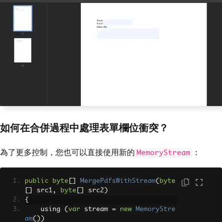
如何在合併過程中處理表單欄位衝突？
為了更多控制，您也可以直接使用新的
：
MemoryStream
public
byte
[]
MergePdfsWithStream
(
byte
[]
 src1
,
byte
[]
 src2
)
{
    using 
(
var
 stream 
=
new
MemoryStre
am
())