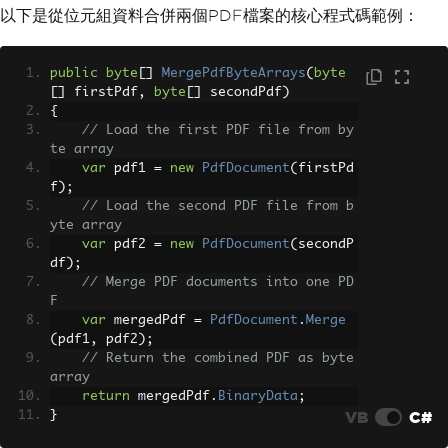
以下是從位元組資料合併兩個PDF檔案的核心程式碼範例：
public
byte
[]
MergePdfByteArrays
(
byte
[]
 firstPdf
,
byte
[]
 secondPdf
)
{
// Load the first PDF file from by
te array
var
 pdf1 
=
new
PdfDocument
(
firstPd
f
);
// Load the second PDF file from b
yte array
var
 pdf2 
=
new
PdfDocument
(
secondP
df
);
// Merge PDF documents into one PD
F
var
 mergedPdf 
=
PdfDocument
.
Merge
(
pdf1
,
 pdf2
);
// Return the combined PDF as byte 
array
return
 mergedPdf
.
BinaryData
;
VB
C#
}