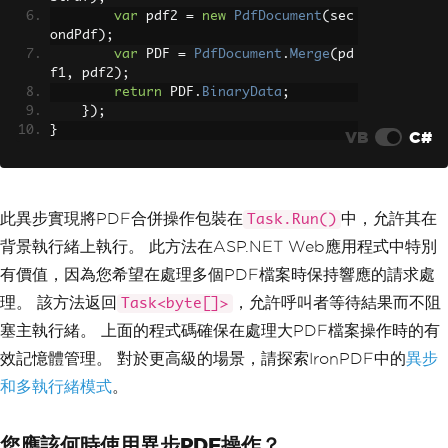
var
 pdf2 
=
new
PdfDocument
(
sec
ondPdf
);
var
 PDF 
=
PdfDocument
.
Merge
(
pd
f1
,
 pdf2
);
return
 PDF
.
BinaryData
;
});
}
VB
C#
此異步實現將PDF合併操作包裝在
中，允許其在
Task.Run()
背景執行緒上執行。 此方法在ASP.NET Web應用程式中特別
有價值，因為您希望在處理多個PDF檔案時保持響應的請求處
理。 該方法返回
，允許呼叫者等待結果而不阻
Task<byte[]>
塞主執行緒。 上面的程式碼確保在處理大PDF檔案操作時的有
效記憶體管理。 對於更高級的場景，請探索IronPDF中的
異步
和多執行緒模式
。
您應該何時使用異步PDF操作？