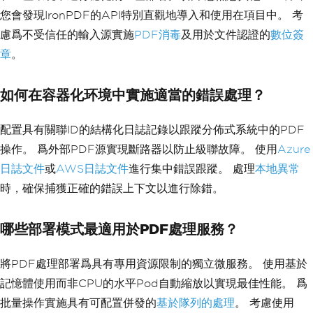
require authentication"
);
您會發現IronPDF的API特別直觀地導入和使用在項目中。 考
var
 mergedPdf 
=
PdfDocumen
慮爲不受信任的輸入源實施
PDF消毒
及用於文件認證的
數位簽
t
.
Merge
(
pdf1
,
 pdf2
);
章
。
// Apply security settings 
if needed
如何在容器化环境中實施適當的錯誤處理？
            mergedPdf
.
SecuritySetting
s
.
AllowUserPrinting
=
true
;
            mergedPdf
.
SecuritySetting
配置具有關聯ID的結構化日誌記錄以跟蹤分佈式系統中的PDF
s
.
AllowUserCopyPasteContent
=
false
;
操作。 爲外部PDF源實現斷路器以防止級聯故障。 使用
Azure
return
 mergedPdf
.
BinaryDat
日誌文件
或
AWS日誌文件
進行集中錯誤跟蹤。 處理
本地異常
a
;
時，確保捕獲正確的錯誤上下文以進行除錯。
}
}
catch
(
Exception
 ex
)
哪些部署模式最適用於PDF處理服務？
{
// Log error details for debug
ging
將PDF處理部署爲具有專用資源限制的獨立微服務。 使用基於
Console
.
WriteLine
(
$
"PDF merge 
記憶體使用而非CPU的水平Pod自動縮放以實現最佳性能。 爲
failed: {ex.Message}"
);
throw
;
批量操作實施具有可配置併發的
基於隊列的處理
。 考慮使用
}