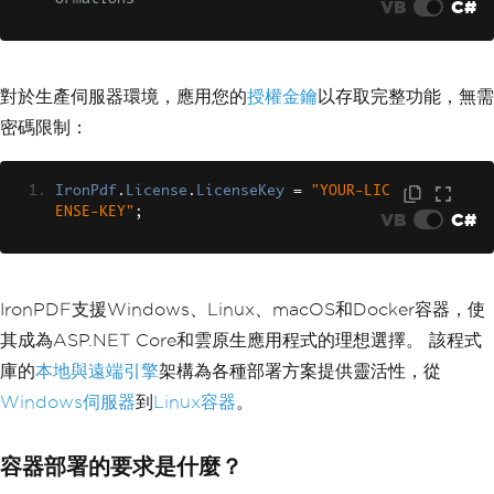
VB
C#
對於生產伺服器環境，應用您的
授權金鑰
以存取完整功能，無需
密碼限制：
IronPdf
.
License
.
LicenseKey
=
"YOUR-LIC
ENSE-KEY"
;
VB
C#
IronPDF支援Windows、Linux、macOS和Docker容器，使
其成為ASP.NET Core和雲原生應用程式的理想選擇。 該程式
庫的
本地與遠端引擎
架構為各種部署方案提供靈活性，從
Windows伺服器
到
Linux容器
。
容器部署的要求是什麼？