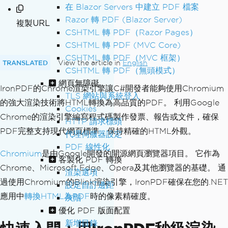
在 Blazor Servers 中建立 PDF 檔案
Razor 轉 PDF (Blazor Server)
複製URL
CSHTML 轉 PDF（Razor Pages）
CSHTML 轉 PDF (MVC Core)
CSHTML 轉 PDF（MVC 框架）
TRANSLATED
View the article in
English
CSHTML 轉 PDF（無頭模式）
網頁無障礙
IronPDF的Chrome渲染引擎讓C#開發者能夠使用Chromium
TLS 網站與系統登入
的強大渲染技術將HTML轉換為高品質的PDF。 利用Google
Cookies
Chrome的渲染引擎編寫程式碼製作發票、報告或文件，確保
HTTP 請求標頭
PDF完整支持現代網頁標準，保持精確的HTML外觀。
代理伺服器設定
PDF 線性化
Chromium
是由Google開發的開源網頁瀏覽器項目。 它作為
客製化 PDF 轉換
Chrome、Microsoft Edge、Opera及其他瀏覽器的基礎。 通
渲染選項
過使用Chromium的Blink渲染引擎，IronPDF確保在您的.NET
設定自訂邊距
應用中
轉換HTML為PDF
時的像素精確度。
灰階
優化 PDF 版面配置
新增目錄