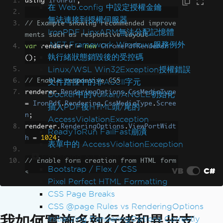
using 
IronPdf
;
cument"
;
在 Web.config 中設定授權金鑰
pdf
.
MetaData
.
CreationDate
=
DateTime
.
N
無法連接到授權伺服器
// Example showing recommended improve
ow
;
IronPDF LinxARM無法分配記憶體
ments such as responsive layout
.NET Framework Windows服務例外
var
 renderer 
=
new
ChromePdfRenderer
// Save the PDF
執行緒狀態銷毀後的受控碼
();
pdf
.
SaveAs
(
"PixelPerfect.pdf"
);
Linux/WSL Win32Exception授權錯誤
文件路徑中的非ASCII字元
// Enable responsive CSS
renderer
.
RenderingOptions
.
CssMediaType
Docker中的Vulkan/ANGLE初始化
=
IronPdf
.
Rendering
.
CssMediaType
.
Scree
插入PDF後HTML頭/尾的
n
;
AccessViolationException
renderer
.
RenderingOptions
.
ViewPortWidt
ReadyToRun FailFast崩潰
h
=
1024
;
表單中的 AccessViolationException
Rendering & Layout
// Enable form creation from HTML form
Bootstrap / Flex / CSS
VB
C#
s
Pixel Perfect HTML Formatting
renderer
.
RenderingOptions
.
CreatePdfFor
CSS Page Breaks
msFromHtml
=
true
;
CSS @page Rules vs RenderingOptions
我如何實施多執行緒和異步支
Initializing RenderingOptions Correctly
// Add custom header