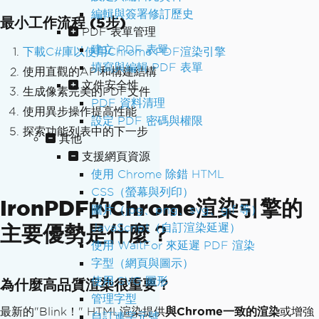
編輯與簽署修訂歷史
最小工作流程 (5步)
PDF 表單管理
建立 PDF 表單
下載C#庫以使用Chrome PDF渲染引擎
填寫與編輯 PDF 表單
使用直觀的API和構建結構
文件安全性
生成像素完美的PDF文件
PDF 資料清理
使用異步操作提高性能
設定 PDF 密碼與權限
探索功能列表中的下一步
其他
支援網頁資源
使用 Chrome 除錯 HTML
CSS（螢幕與列印）
IronPDF的Chrome渲染引擎的
圖片（jpg、png、svg、gif 等）
JavaScript（自訂渲染延遲）
主要優勢是什麼？
使用 WaitFor 來延遲 PDF 渲染
字型（網頁與圖示）
使用 SVG 圖形
為什麼高品質渲染很重要？
管理字型
最新的"Blink！" HTML渲染提供
與Chrome一致的渲染
或增強
自訂連字元號