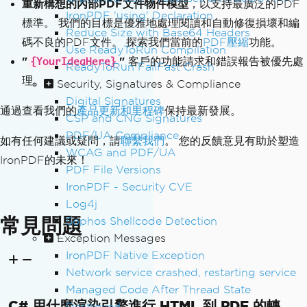
重新構想的內部PDF文件物件模型
，以支持最廣泛的PDF
// Example using Parallel.ForEach for 
IronPDF 'using' Declaration
標準。 我們的目標是優雅地處理閱讀和自動修復損壞和編
CPU-intensive batch processing
Reduce Size with Base64 Headers
public
void
GeneratePdfsBatch
(
List
<str
碼不良的PDF文件。 探索我們當前的
PDF壓縮
功能。
Use ReadyToRun Compilation
ing>
 urls
)
"
"
客戶的功能請求和錯誤報告被優先處
{YourIdeaHere}
ReadyToRun FailFast Crash
{
理。
Security, Signatures & Compliance
Parallel
.
ForEach
(
urls
,
new
Paralle
Digital Signatures
lOptions
{
MaxDegreeOfParallelism
=
4
通過查看我們的
產品更新和里程碑
保持最新發展。
},
 url 
=>
CSP and CNG Signatures
{
PDF/UA Compliance
如有任何建議或疑問，請
聯繫我們
。 您的反饋意見有助於塑造
var
 renderer 
=
new
ChromePdfRe
WCAG and PDF/UA
IronPDF的未來！
nderer
();
PDF File Versions
var
 pdf 
=
 renderer
.
RenderUrlAs
IronPDF - Security CVE
Pdf
(
url
);
Log4j
        pdf
.
SaveAs
(
$
"{Path.GetFileName
常見問題
Sophos Shellcode Detection
WithoutExtension(url)}.pdf"
);
Exception Messages
});
IronPDF Native Exception
}
Network service crashed, restarting service
Managed Code After Thread State
C# 用什麼渲染引擎進行 HTML 到 PDF 的轉
Destroyed