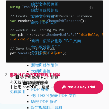
繪製文字與位圖
using
IronPdf
;
繪製直線與矩形
旋轉文字與頁面
// Create a new ChromePdfRenderer instance
var
 renderer 
=
new
ChromePdfRenderer
();
轉換 PDF 頁面
整理 PDF 檔案
// Render HTML string to PDF
編輯 PDF 結構
var
 pdf 
=
 renderer
.
RenderHtmlAsPdf
(
"<h1>Hello, Wo
rld!</h1>"
);
新增、複製及刪除 PDF 頁面
合併或分割 PDF
// Save the PDF to disk
分割多頁 PDF
pdf
.
SaveAs
(
"HelloWorld.pdf"
);
補充說明
新增與移除附件
大綱與書籤
部署以在您的實時環境中測試
簽署與保護 PDF 檔案
今天就開始在您的專案
確保真實性
中使用IronPDF，透過
Free 30 Day Trial
PDF 簽署
免費試用
使用 HSM 簽署 PDF 文件
驗證 PDF 簽名
設定與編輯元資料