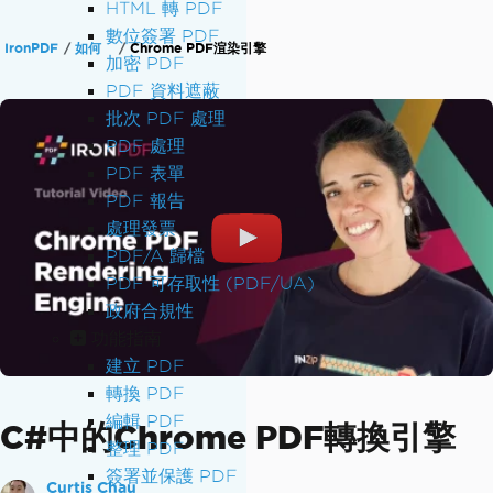
HTML 轉 PDF
數位簽署 PDF
IronPDF
如何
Chrome PDF渲染引擎
加密 PDF
PDF 資料遮蔽
批次 PDF 處理
PDF 處理
PDF 表單
PDF 報告
處理發票
PDF/A 歸檔
PDF 可存取性 (PDF/UA)
政府合規性
功能指南
建立 PDF
轉換 PDF
編輯 PDF
C#中的Chrome PDF轉換引擎
整理 PDF
簽署並保護 PDF
Curtis Chau