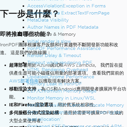
var
 pdf 
=
 renderer
.
RenderHtmlAsPdf
(
for
AccessViolationException in Forms
Async
(
List
<string>
 htmlDocuments
)
下一步是什麼？
mHtml
);
{
Bookmarks via ExtractTextFromPage
pdf
.
SaveAs
(
"FormDocument.pdf"
);
var
 renderer 
=
new
ChromePdfRender
MetaData Visibility
er
();
Author Names in PDF Metadata
即將推出哪些功能？
Performance & Memory
// Process multiple documents in p
Initial render is slow
IronPDF團隊根據客戶反饋和行業趨勢不斷開發新功能和改
arallel
IronPDF Performance Assistance
var
 tasks 
=
 htmlDocuments
.
Select
(
a
進。 這是我們的路線圖：
Render Delay & Timeout
sync
(
html
,
 index
)
=>
Timeout while rendering PDF
{
超薄部署
用於
Azure函式
和
AWS Lambda
。 我們旨在提
HTML Rendering Overhead
var
 pdf 
=
await
 renderer
.
Rende
供產生盡可能小磁碟佔用量的部署選項。 查看我們當前的
UpdatedChrome Performance
rHtmlAsPdfAsync
(
html
);
AWS部署指南
以獲取現有解決方案。
Memory Leak in IronPDF
await
 pdf
.
SaveAsAsync
(
$
"Docume
移動渲染支持
，為iOS和Android應用開發者擴展跨平台功
CEF/Chromium Memory Usage
nt_{index}.pdf"
);
能。
});
Monitor Memory in Linux/WSL
IE和Firefox渲染選項
，用於舊系統相容性。
IronPDF LinxARM Cannot Allocate Memory
await
Task
.
WhenAll
(
tasks
);
Error while opening document from bytes:
多伺服器分佈式渲染結構
，適用於需要可擴展PDF生成的
}
'bad allocation'
大型企業使用者。
Orphaned CEF Processes on macOS ARM