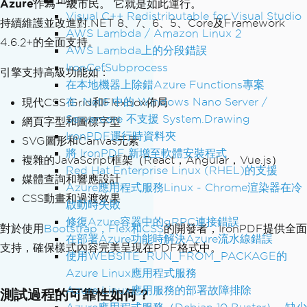
Azure
作為一級市民。 它就是如此運行。
Visual C++ Redistributable for Visual Studio
持續維護並改進對.NET 8、7、6、5、Core及Framework
AWS Lambda / Amazon Linux 2
4.6.2+的全面支持。
AWS Lambda上的分段錯誤
IronCefSubprocess
引擎支持高級功能如：
在本地機器上除錯Azure Functions專案
在 .Net6 中的 Windows Nano Server /
現代CSS Grid和Flexbox佈局
Servercore 不支援 System.Drawing
網頁字型和圖標字型
IronPDF運行時資料夾
SVG圖形和Canvas元素
將 IronPDF 新增至軟體安裝程式
複雜的JavaScript框架（React，Angular，Vue.js）
Red Hat Enterprise Linux (RHEL)的支援
媒體查詢和響應設計
Azure應用程式服務Linux - Chrome渲染器在冷
CSS動畫和過渡效果
啟動時失敗
修復Azure容器中的gRPC連接錯誤
對於使用
Bootstrap，Flex和CSS
的開發者，IronPDF提供全面
在部署Azure功能時解決Azure流水線錯誤
支持，確保樣式內容完美呈現在PDF格式中。
使用WEBSITE_RUN_FROM_PACKAGE的
Azure Linux應用程式服務
Azure Linux應用服務的部署故障排除
測試過程的可靠性如何？