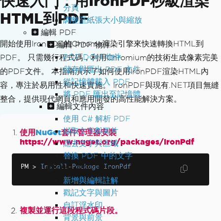
快速入門：用IronPDF秒級渲染
分頁
HTML到PDF
調整至紙張大小與縮放
編輯 PDF
開始使用IronPDF的Chrome渲染引擎來快速轉換HTML到
編輯 PDF 物件
PDF DOM 物件
PDF。 只需幾行程式碼，利用Chromium的技術生成像素完美
儲存與匯出 PDF 文件
的PDF文件。 本指南演示了如何使用IronPDF渲染HTML內
從記憶體載入 PDF
容，專注於易用性和快速實施。 IronPDF與現有.NET項目無縫
將 PDF 匯出至記憶體
整合，提供現代網頁和應用開發的高性能解決方案。
編輯文件內容
使用 C# 解析 PDF
擷取文字與圖片
使用
NuGet
套件管理器安裝
https://www.nuget.org/packages/IronPdf
隱去文字與區域
替換 PDF 中的文字
強化 PDF 設計
PM 
>
Install
-
Package
IronPdf
新增與編輯註解
戳記文字與圖片
自訂浮水印
複製並運行這段程式碼片段。
背景與前景