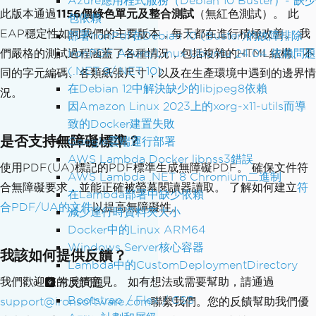
Azure應用程式服務（Debian 10 Buster）- 缺少
此版本通過
1156個綠色單元及整合測試
（無紅色測試）。 此
包依賴
EAP穩定性如同我們的主要版本，每天都在進行積極改善。 我
部署IronPdf在Debian 10 (Buster)的故障排除
IronPDF Azure/Linux Ubuntu 24.04 依賴問題
們嚴格的測試過程涵蓋了各種情況，包括複雜的HTML結構、不
(.NET 9/.NET 10)
同的字元編碼、各類紙張尺寸，以及在生產環境中遇到的邊界情
在Debian 12中解決缺少的libjpeg8依賴
況。
因Amazon Linux 2023上的xorg-x11-utils而導
致的Docker建置失敗
是否支持無障礙標準？
Google雲端運行部署
AWS Lambda Docker libnss3錯誤
使用PDF(UA)標記的PDF標準生成無障礙PDF。 確保文件符
AWS Lambda .NET 8 Chromium二進制
合無障礙要求，並能正確被螢幕閱讀器讀取。 了解如何建立
符
在Lambda部署中缺少依賴
合PDF/UA的文件
以提高無障礙性。
減少運行時資料夾大小
Docker中的Linux ARM64
Windows Server核心容器
我該如何提供反饋？
Lambda中的CustomDeploymentDirectory
我們歡迎您的反饋意見。 如有想法或需要幫助，請通過
常見問題
Bootstrap / Flex / CSS
support@ironsoftware.com
聯繫我們。您的反饋幫助我們優