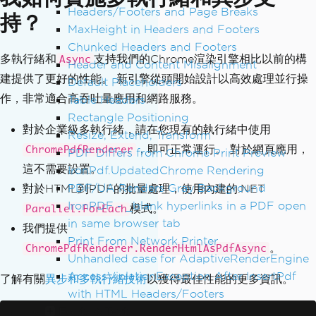
renderer
.
RenderingOptions
.
HtmlHeader
=
Headers/Footers and Page Breaks
持？
new
HtmlHeaderFooter
()
MaxHeight in Headers and Footers
{
Chunked Headers and Footers
多執行緒和
支持我們的Chrome渲染引擎相比以前的構
Height
=
25
,
Async
Header and Content Misalignment
HtmlFragment
=
"<div style='text-a
建提供了更好的性能。 新引擎從頭開始設計以高效處理並行操
Default Placeholders
lign: center; font-size: 12px;'>Compan
作，非常適合高吞吐量應用和網路服務。
Table Headers
y Name - Confidential</div>"
,
Rectangle Positioning
DrawDividerLine
=
true
對於企業級多執行緒，請在您現有的執行緒中使用
Resize, Extend, Transform
};
，即可正常運行。 對於網頁應用，
ChromePdfRenderer
PDF Differs from Chrome Print Preview
這不需要設置。
IronPdf.UpdatedChrome Rendering
// Add custom footer with page numbers
PDF/UA Renders Gray Background
對於HTML到PDF的批量處理，使用內建的.NET
renderer
.
RenderingOptions
.
HtmlFooter
=
IronPDF - _blank hyperlinks in a PDF open
new
HtmlHeaderFooter
()
模式。
Parallel.ForEach
{
in same browser tab
我們提供
Height
=
25
,
Print From Network Printer
。
ChromePdfRenderer.RenderHtmlAsPdfAsync
HtmlFragment
=
"<center><i>{page} 
Unhandled case for AdaptiveRenderEngine
of {total-pages}</i></center>"
,
AccessViolationException After InsertPdf
了解有關
異步和多執行緒技術
以獲得最佳性能的更多資訊。
DrawDividerLine
=
true
with HTML Headers/Footers
};
Fonts & Text