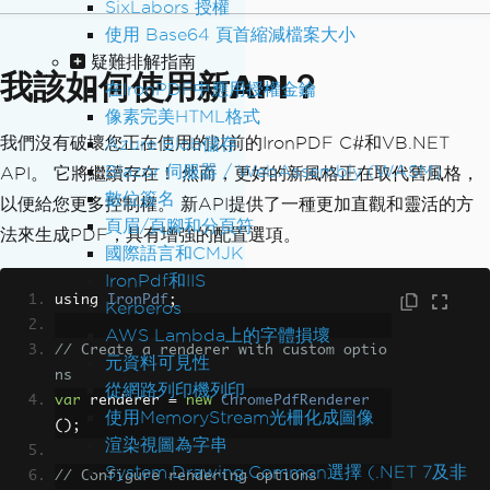
SixLabors 授權
使用 Base64 頁首縮減檔案大小
疑難排解指南
我該如何使用新API？
在IronPDF中應用授權金鑰
像素完美HTML格式
我們沒有破壞您正在使用的以前的IronPDF C#和VB.NET
Azure Blob儲存
Blazor 伺服器 / WebAssembly (WASM)
API。 它將繼續存在！ 然而，更好的新風格正在取代舊風格，
數位簽名
以便給您更多控制權。 新API提供了一種更加直觀和靈活的方
頁眉/頁腳和分頁符
法來生成PDF，具有增強的配置選項。
國際語言和CMJK
IronPdf和IIS
using 
IronPdf
;
Kerberos
AWS Lambda上的字體損壞
// Create a renderer with custom optio
元資料可見性
ns
從網路列印機列印
var
 renderer 
=
new
ChromePdfRenderer
使用MemoryStream光柵化成圖像
();
渲染視圖為字串
System.Drawing.Common選擇 (.NET 7及非
// Configure rendering options