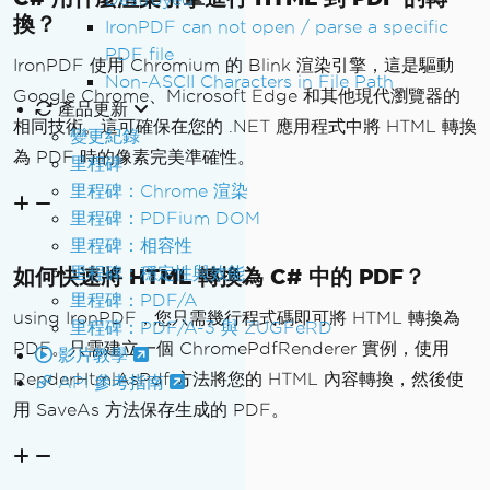
換？
IronPDF can not open / parse a specific
PDF file
IronPDF 使用 Chromium 的 Blink 渲染引擎，這是驅動
Non-ASCII Characters in File Path
Google Chrome、Microsoft Edge 和其他現代瀏覽器的
產品更新
相同技術。這可確保在您的 .NET 應用程式中將 HTML 轉換
變更紀錄
為 PDF 時的像素完美準確性。
里程碑
里程碑：Chrome 渲染
里程碑：PDFium DOM
里程碑：相容性
里程碑：穩定性與效能
如何快速將 HTML 轉換為 C# 中的 PDF？
里程碑：PDF/A
using IronPDF，您只需幾行程式碼即可將 HTML 轉換為
里程碑：PDF/A-3 與 ZUGFeRD
PDF。只需建立一個 ChromePdfRenderer 實例，使用
影片教學
RenderHtmlAsPdf 方法將您的 HTML 內容轉換，然後使
API 參考指南
用 SaveAs 方法保存生成的 PDF。