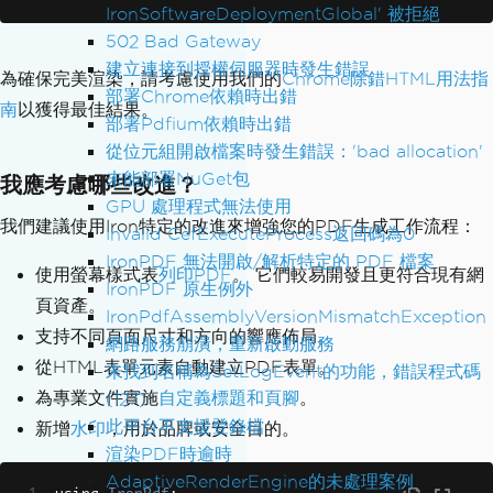
IronSoftwareDeploymentGlobal' 被拒絕
te
502 Bad Gateway
建立連接到授權伺服器時發生錯誤
// Load HTML from file
為確保完美渲染，請考慮使用我們的
Chrome除錯HTML用法指
部署Chrome依賴時出錯
string
 htmlContent 
=
File
.
ReadAllText
南
以獲得最佳結果。
(
"template.html"
);
部署Pdfium依賴時出錯
從位元組開啟檔案時發生錯誤：'bad allocation'
// Include base URL for relative asset
未能部署NuGet包
我應考慮哪些改進？
s
GPU 處理程式無法使用
renderer
.
RenderingOptions
.
BaseUrl
=
ne
我們建議使用Iron特定的改進來增強您的PDF生成工作流程：
Invalid CefExecuteProcess返回碼為0
w
Uri
(
"file:///C:/your-project/asset
IronPDF 無法開啟/解析特定的 PDF 檔案
s/"
).
AbsoluteUri
;
使用螢幕樣式表
列印PDF
。 它們較易開發且更符合現有網
IronPDF 原生例外
頁資產。
IronPdfAssemblyVersionMismatchException
// Render the HTML to PDF
支持不同頁面尺寸和方向的響應佈局。
網路服務崩潰，重新啟動服務
var
 pdf 
=
 renderer
.
RenderHtmlAsPdf
(
htm
從HTML表單元素自動建立PDF表單。
未找到名稱為SetLogEvent的功能，錯誤程式碼
lContent
);
為專業文件實施
自定義標題和頁腳
。
(127)
// Add metadata
此平台不支援登錄檔
新增
水印
，用於品牌或安全目的。
pdf
.
MetaData
.
Author
=
"Your Company"
;
渲染PDF時逾時
pdf
.
MetaData
.
Title
=
"Pixel-Perfect Do
AdaptiveRenderEngine的未處理案例