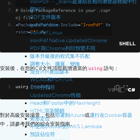
IronPDF - _blank超連結在相同瀏覽器標籤中打
開PDF
# Using PackageReference in your .cspr
PDF文件版本
oj file
IronPdf.Slim
<
PackageReference
Include
=
"IronPdf"
Ve
IronPdf.Linux
rsion
=
"*"
/>
IronPdf.Native.UpdatedChrome
SHELL
PDF與Chrome列印預覽不同
版本升級後的程式集不匹配
調整大小、擴展、變換
安裝後，在您的C#文件頂部新增適當的
語句：
using
混合Iron產品版本
WCAG和PDF/UA
CSS分頁符
using 
IronPdf
;
VB
C#
UpdatedChrome性能
Head和Footer中的MaxHeight
HTML渲染開銷
對於高級安裝場景，包括
部署到Azure
或
運行在Docker容器
矩形定位
中，請參考我們的綜合安裝指南。
不使用Docker的AWS Lambda
預設佔位符