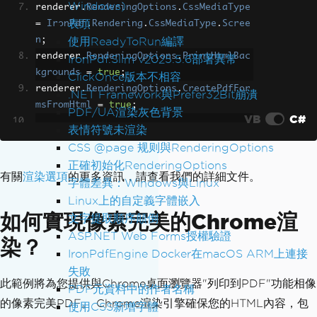
Windows)
renderer
.
RenderingOptions
.
CssMediaType
表頭
=
IronPdf
.
Rendering
.
CssMediaType
.
Scree
使用ReadyToRun編譯
n
;
renderer
.
RenderingOptions
.
PrintHtmlBac
IronPdf.Slim v2025.5.6部署異常
kgrounds
=
true
;
ClickOnce版本不相容
renderer
.
RenderingOptions
.
CreatePdfFor
.NET Framework與Prefer32Bit崩潰
msFromHtml
=
true
;
PDF/UA渲染灰色背景
VB
C#
表情符號未渲染
// Set paper size and margins
CSS @page 规则與RenderingOptions
renderer
.
RenderingOptions
.
PaperSize
=
正確初始化RenderingOptions
IronPdf
.
Rendering
.
PdfPaperSize
.
A4
;
有關
渲染選項
的更多資訊，請查看我們的詳細文件。
字體差異：Windows與Linux
renderer
.
RenderingOptions
.
MarginTop
=
Linux上的自定義字體嵌入
25
;
如何實現像素完美的Chrome渲
文字提取順序顛倒
renderer
.
RenderingOptions
.
MarginBottom
ASP.NET Web Forms授權驗證
=
25
;
染？
renderer
.
RenderingOptions
.
MarginLeft
=
IronPdfEngine Docker在macOS ARM上連接
20
;
失敗
此範例將為您提供與Chrome桌面瀏覽器"列印到PDF"功能相像
renderer
.
RenderingOptions
.
MarginRight
PDF元資料中的作者名稱
=
20
;
的像素完美PDF。 Chrome渲染引擎確保您的HTML內容，包
使用CSS新增字體