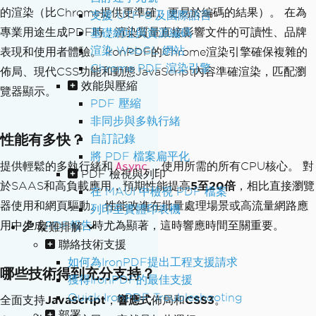
的渲染（比Chrome提供更準確、更易於編碼的結果）。 在為
支援 UTF-8 及國際語言
專業用途生成PDF時，渲染質量直接影響文件的可讀性、品牌
基礎網址與資源編碼
渲染 WebGL 網站
表現和使用者體驗。 IronPDF的Chrome渲染引擎確保複雜的
Chrome PDF 渲染引擎
佈局、現代CSS功能和動態JavaScript內容準確渲染，匹配瀏
效能與壓縮
覽器顯示。
PDF 壓縮
非同步與多執行緒
性能有多快？
自訂記錄
將 PDF 檔案扁平化
提供輕鬆的多執行緒和
，使用所需的所有CPU核心。 對
Async
PDF 檢視與列印
於SAAS和高負載應用，預期性能提高
5至20倍
，相比直接瀏覽
在 MAUI 中檢視 PDF 檔案
器使用和網頁驅動。 性能改進在批量處理場景或高流量網路應
列印至實體印表機
用中生成
PDF報告
時尤為顯著，這時響應時間至關重要。
疑難排解
聯絡技術支援
如何為IronPDF提出工程支援請求
哪些技術得到充分支持？
獲得IronPDF的最佳支援
Quick IronPDF Troubleshooting
全面支持
JavaScript
，
響應式
佈局和
CSS3
。
部署