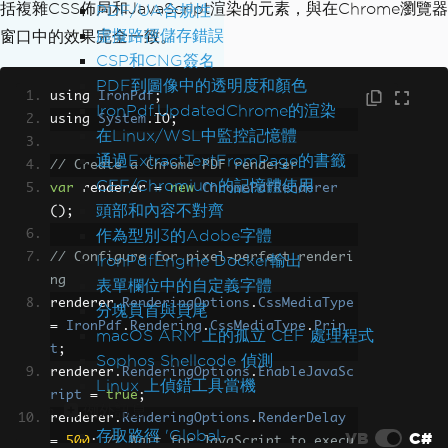
括複雜CSS佈局和JavaScript渲染的元素，與在Chrome瀏覽器
PDF/UA合規性
// Set HTTP credentials if needed for 
虛擬路徑儲存錯誤
窗口中的效果完全一致。
protected resources
CSP和CNG簽名
renderer
.
RenderingOptions
.
HttpLoginCre
PDF到圖像中的透明度和顏色
dentials
=
new
IronPdf
.
HttpLoginCreden
using 
IronPdf
;
IronPdf.UpdatedChrome的渲染
tials
()
using 
System
.
IO
;
在Linux/WSL中監控記憶體
{
通過ExtractTextFromPage的書籤
Username
=
"yourUsername"
,
// Create a Chrome PDF renderer
CEF/Chromium的記憶體使用
Password
=
"yourPassword"
var
 renderer 
=
new
ChromePdfRenderer
};
頭部和內容不對齊
();
作為型別3的Adobe字體
// Render HTML to PDF
// Configure for pixel-perfect renderi
IronPdfEngine Docker輸出
var
 pdf 
=
 renderer
.
RenderHtmlAsPdf
(
"<h
ng
表單欄位中的自定義字體
1>Professional Document</h1><p>Generat
renderer
.
RenderingOptions
.
CssMediaType
分塊頁首與頁尾
ed with IronPDF</p>"
);
=
IronPdf
.
Rendering
.
CssMediaType
.
Prin
macOS ARM 上的孤立 CEF 處理程式
pdf
.
SaveAs
(
"ProfessionalDocument.pd
t
;
Sophos Shellcode 偵測
f"
);
renderer
.
RenderingOptions
.
EnableJavaSc
Linux 上偵錯工具當機
ript
=
true
;
例外訊息
renderer
.
RenderingOptions
.
RenderDelay
存取路徑 'Global-
VB
C#
=
500
;
// Wait for JavaScript to execu