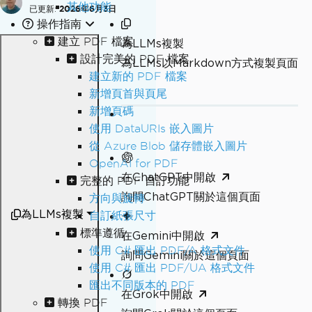
其他功能
已更新:
2026年6月3日
操作指南
建立 PDF 檔案
為LLMs複製
設計完美的 PDF 檔案
為LLMs以Markdown方式複製頁面
建立新的 PDF 檔案
新增頁首與頁尾
新增頁碼
使用 DataURIs 嵌入圖片
從 Azure Blob 儲存體嵌入圖片
OpenAI for PDF
在ChatGPT中開啟
完整的 PDF 自訂功能
詢問ChatGPT關於這個頁面
方向與旋轉
為LLMs複製
自訂紙張尺寸
標準遵循
在Gemini中開啟
使用 C# 匯出 PDF/A 格式文件
詢問Gemini關於這個頁面
使用 C# 匯出 PDF/UA 格式文件
匯出不同版本的 PDF
在Grok中開啟
轉換 PDF