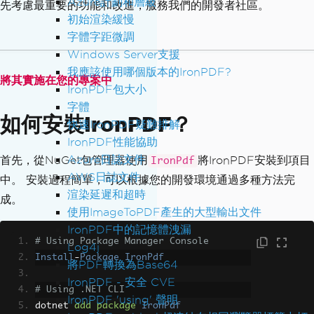
Azure計劃和層級
先考慮最重要的功能和改進，服務我們的開發者社區。
初始渲染緩慢
字體字距微調
Windows Server支援
我應該使用哪個版本的IronPDF?
將其實施在您的專案中
IronPDF包大小
字體
如何安裝IronPDF？
快速IronPDF疑難排解
IronPDF性能協助
Azure日誌文件
首先，從NuGet包管理器使用
將IronPDF安裝到項目
IronPdf
AWS日誌文件
中。 安裝過程簡單，可以根據您的開發環境通過多種方法完
渲染延遲和超時
成。
使用ImageToPDF產生的大型輸出文件
IronPDF中的記憶體洩漏
# Using Package Manager Console
Log4j
Install
-
Package
IronPdf
將PDF轉換為Base64
IronPDF - 安全 CVE
# Using .NET CLI
IronPDF 'using' 聲明
dotnet 
add
package
IronPdf