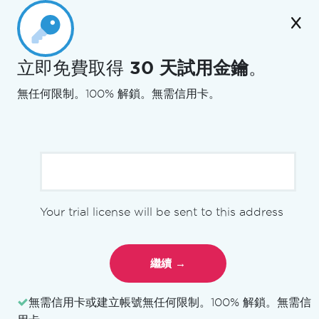
Docs
for
立即免費取得
30 天試用金鑰
。
此頁面上
.NET
無任何限制。100% 解鎖。無需信用卡。
跳至頁尾內容
PM >
Install-Package IronPdf
Your trial license will be sent to this address
概述
開始使用
快速入門指南
安裝概覽
本機引擎與遠端引擎
無需信用卡或建立帳號
無任何限制。100% 解鎖。無需信
使用授權金鑰