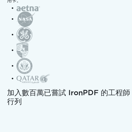
用卡。
安裝 IronPDF 函式庫
適用於 Windows
在 Mac 上使用
在 Linux 上使用
在 Android 上使用
部署至雲端 / 容器
部署至 Azure
部署至 AWS
在 Docker 中執行 IronPDF
以遠端容器模式執行 IronPDF
平台專用套件
Windows Installer
NuGet 套件
加入數百萬已嘗試 IronPDF 的工程師
其他 .NET 語言支援
行列
使用 VB.NET 編寫程式
使用 F# 編寫程式
教學指南
使用案例