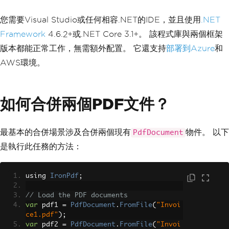
您需要Visual Studio或任何相容.NET的IDE，並且使用
.NET
Framework
4.6.2+或.NET Core 3.1+。 該程式庫與兩個框架
版本都能正常工作，無需額外配置。 它還支持
部署到Azure
和
AWS環境。
如何合併兩個PDF文件？
最基本的合併場景涉及合併兩個現有
物件。 以下
PdfDocument
是執行此任務的方法：
using 
IronPdf
;
// Load the PDF documents
var
 pdf1 
=
PdfDocument
.
FromFile
(
"Invoi
ce1.pdf"
);
var
 pdf2 
=
PdfDocument
.
FromFile
(
"Invoi