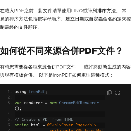
在載入PDF之前，對文件清單使用LINQ或陣列排序方法。 常
見的排序方法包括按字母順序、建立日期或自定義命名約定來控
制最終的文件順序。
如何從不同來源合併PDF文件？
有時您需要從各種來源合併PDF文件——或許將動態生成的內容
與現有模板合併。 以下是IronPDF如何處理這種模式：
using 
IronPdf
;
var
 renderer 
=
new
ChromePdfRenderer
();
// Create a PDF from HTML
string
 html 
=
@"<h1>Cover Page</h1>
               <p>Example PDF From Mul