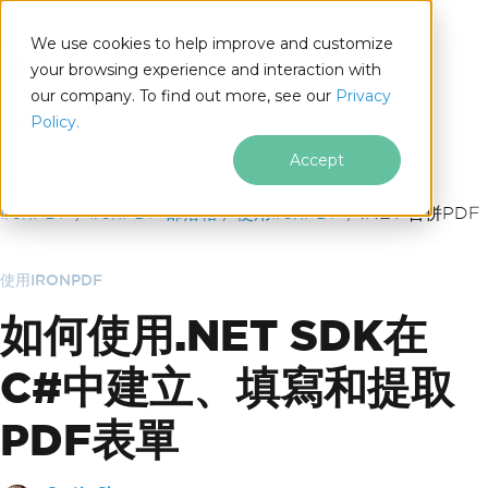
We use cookies to help improve and customize
your browsing experience and interaction with
our company. To find out more, see our
Privacy
for
Policy.
.NET
Accept
跳至頁尾內容
IronPDF
IronPDF 部落格
使用IronPDF
.NET 合併PDF
使用IRONPDF
如何使用.NET SDK在
C#中建立、填寫和提取
PDF表單