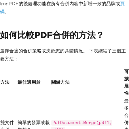
IronPDF的後處理功能在所有合併內容中新增一致的品牌或
頁
碼
。
如何比較PDF合併的方法？
選擇合適的合併策略取決於您的具體情況。 下表總結了三個主
要方法：
可
擴
方法
最佳適用於
關鍵方法
展
性
最
多
合
雙文件
簡單的發票或報
併
PdfDocument.Merge(pdf1,