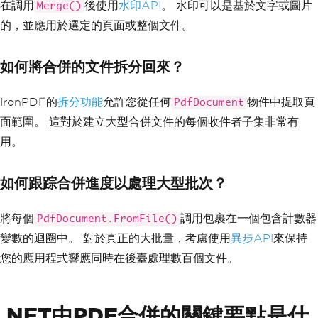
在調用
後使用
水印API
。 水印可以是基於文字或圖片
Merge()
的，並應用於選定的頁面或整個文件。
如何將合併的文件拆分回來？
IronPDF的
拆分功能
允許您從任何
物件中提取頁
PdfDocument
面範圍。 這對於建立大型合併文件的每個收件者子集非常有
用。
如何跟踪合併進度以處理大型批次？
將每個
調用包裹在一個包含計數器
PdfDocument.FromFile()
變數的迴圈中。 對於真正的大批量，考慮使用
異步API
來保持
您的應用程式響應同時在後臺處理數百個文件。
.NET中PDF合併的關鍵要點是什