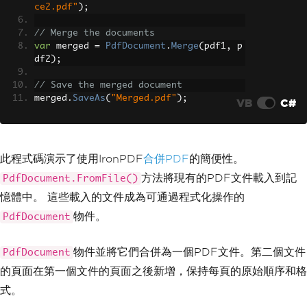
ce2.pdf"
);
// Merge the documents
var
 merged 
=
PdfDocument
.
Merge
(
pdf1
,
 p
df2
);
// Save the merged document
merged
.
SaveAs
(
"Merged.pdf"
);
VB
C#
此程式碼演示了使用IronPDF
合併PDF
的簡便性。
方法將現有的PDF文件載入到記
PdfDocument.FromFile()
憶體中。 這些載入的文件成為可通過程式化操作的
物件。
PdfDocument
物件並將它們合併為一個PDF文件。第二個文件
PdfDocument
的頁面在第一個文件的頁面之後新增，保持每頁的原始順序和格
式。