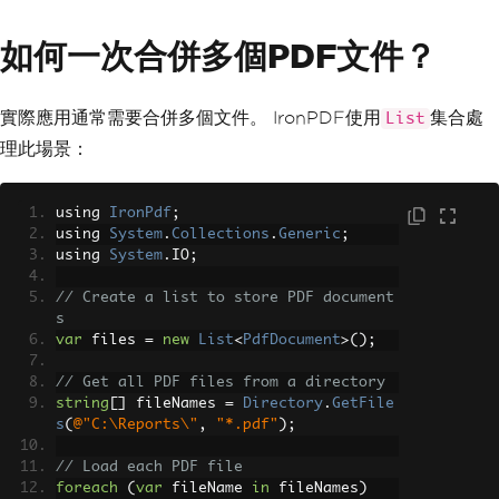
如何一次合併多個PDF文件？
實際應用通常需要合併多個文件。 IronPDF使用
集合處
List
理此場景：
using 
IronPdf
;
using 
System
.
Collections
.
Generic
;
using 
System
.
IO
;
// Create a list to store PDF document
s
var
 files 
=
new
List
<
PdfDocument
>();
// Get all PDF files from a directory
string
[]
 fileNames 
=
Directory
.
GetFile
s
(
@"C:\Reports\"
,
"*.pdf"
);
// Load each PDF file
foreach
(
var
 fileName 
in
 fileNames
)