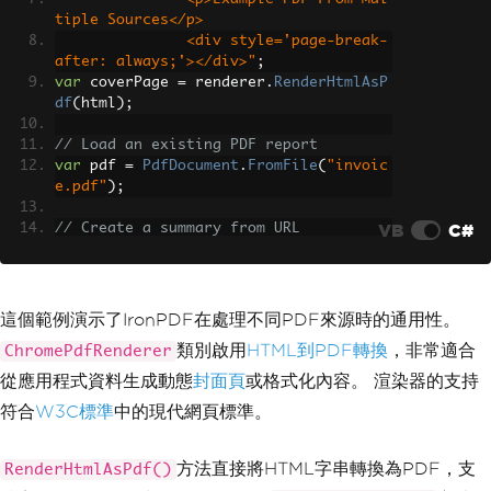
tiple Sources</p>
               <div style='page-break-
after: always;'></div>"
;
var
 coverPage 
=
 renderer
.
RenderHtmlAsP
df
(
html
);
// Load an existing PDF report
var
 pdf 
=
PdfDocument
.
FromFile
(
"invoic
e.pdf"
);
VB
C#
// Create a summary from URL
var
 summary 
=
 renderer
.
RenderUrlAsPdf
(
"https://en.wikipedia.org/wiki/PDF"
);
// Merge all three sources
這個範例演示了IronPDF在處理不同PDF來源時的通用性。
var
 finalDocument 
=
PdfDocument
.
Merge
類別啟用
HTML到PDF轉換
，非常適合
ChromePdfRenderer
(
new
[]
{
 coverPage
,
 pdf
,
 summary 
});
從應用程式資料生成動態
封面頁
或格式化內容。 渲染器的支持
// Save the complete document
符合
W3C標準
中的現代網頁標準。
finalDocument
.
SaveAs
(
"MultipleSources.
pdf"
);
方法直接將HTML字串轉換為PDF，支
RenderHtmlAsPdf()