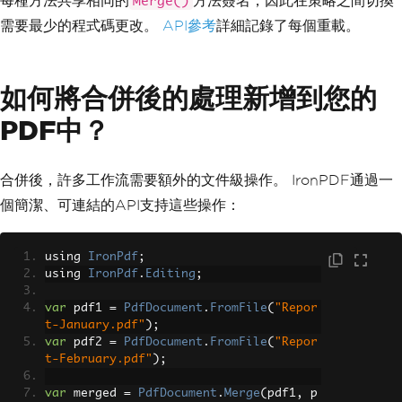
每種方法共享相同的
方法簽名，因此在策略之間切換
Merge()
需要最少的程式碼更改。
API參考
詳細記錄了每個重載。
如何將合併後的處理新增到您的
PDF中？
合併後，許多工作流需要額外的文件級操作。 IronPDF通過一
個簡潔、可連結的API支持這些操作：
using 
IronPdf
;
using 
IronPdf
.
Editing
;
var
 pdf1 
=
PdfDocument
.
FromFile
(
"Repor
t-January.pdf"
);
var
 pdf2 
=
PdfDocument
.
FromFile
(
"Repor
t-February.pdf"
);
var
 merged 
=
PdfDocument
.
Merge
(
pdf1
,
 p