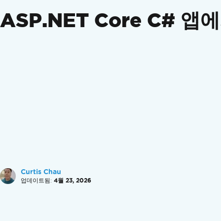
정부 규정 준수
ASP.NET Core C# 
기능 가이드
PDF 생성
PDF 변환
PDF 편집
PDF 정리
PDF 서명 및 보안
추가 기능
방법
PDF 생성
완벽한 PDF 디자인
새 PDF 파일 생성
머리글 및 바닥글 추가
페이지 번호를 추가하세요
Curtis Chau
DataURI를 사용하여 이미지 삽입
업데이트됨:
4월 23, 2026
Azure Blob Storage에서 이미지 삽입
PDF용 OpenAI
PDF 전체 맞춤 설정