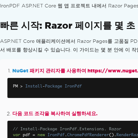
XML을 PDF로 변환
IronPDF ASP.NET Core 웹 앱 프로젝트 내에서 Razor
PDF를 HTML로 변환
PDF to SVG
빠른 시작: Razor 페이지를 몇 
동적 웹 페이지를 PDF로 변환
ASPX Pages에서 PDF로 변환
XAML을 PDF로 변환(MAUI)
ASP.NET Core 애플리케이션에서 Razor Pages를 고품질 
PDF 보고서 생성
서 배포를 향상시킬 수 있습니다. 이 가이드는 몇 분 안에 이 
Blazor 서버에서 PDF 생성하기
Razor에서 PDF로 변환(Blazor 서버)
NuGet
패키지 관리자를 사용하여 https://www.nuget.o
CSHTML을 PDF로 변환(Razor 페이지)
CSHTML을 PDF로 변환(MVC 코어)
CSHTML을 PDF로 변환(MVC 프레임워크)
PM 
>
Install
-
Package
IronPdf
CSHTML을 PDF로 변환(헤드리스 방식)
웹 접근성
TLS 웹사이트 및 시스템 로그인
다음 코드 조각을 복사하여 실행하세요.
쿠키
HTTP 요청 헤더
// Install-Package IronPdf.Extensions. Razor
프록시 구성
var
 pdf 
=
new
IronPdf
.
ChromePdfRenderer
().
RenderRa