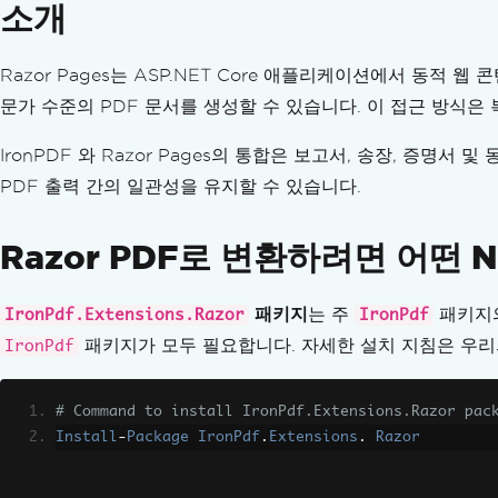
소개
텍스트 및 영역 수정
PDF에서 텍스트 바꾸기
PDF 디자인 개선
Razor Pages는 ASP.NET Core 애플리케이션에서 동
주석 추가 및 편집
문가 수준의 PDF 문서를 생성할 수 있습니다. 이 접근 방식은 
스탬프에 글자와 이미지를 새길 수 있습니다.
사용자 지정 워터마크
IronPDF 와 Razor Pages의 통합은 보고서, 송장, 증
배경 및 전경
PDF 출력 간의 일관성을 유지할 수 있습니다.
텍스트 및 비트맵 그리기
선과 사각형을 그리세요
Razor PDF로 변환하려면 어떤 
텍스트와 페이지 회전
PDF 페이지 변환
패키지
는 주
패키지의
IronPdf.Extensions.Razor
PDF 정리
IronPdf
PDF 구조 편집
패키지가 모두 필요합니다. 자세한 설치 지침은 우
IronPdf
PDF 페이지 추가, 복사 및 삭제
PDF 병합 또는 분할
# Command to install IronPdf.Extensions.Razor pac
여러 페이지로 구성된 PDF 분할
Install
-
Package
IronPdf
.
Extensions
.
Razor
보조 조직
첨부 파일 추가 및 제거