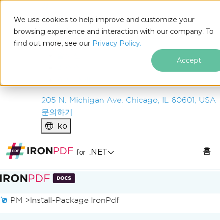
IRON
SOFTWARE
We use cookies to help improve and customize your
제품
browsing experience and interaction with our company. To
find out more, see our
기업
Privacy Policy.
솔루션
Accept
리소스
회사 소개
205 N. Michigan Ave. Chicago, IL 60601, USA
문의하기
ko
홈
.NET
for
푸터 콘텐츠로 바로가기
PM >
Install-Package IronPdf