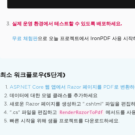
PDF를 선형화합니다
맞춤형 PDF 변환
렌더링 옵션
실제 운영 환경에서 테스트할 수 있도록 배포하세요.
사용자 지정 여백 설정
회색조
무료 체험판
으로 오늘 프로젝트에서 IronPDF 사용 시
PDF 레이아웃 다듬기
목차를 추가하세요
페이지 나누기
용지에 맞춰 확대/축소하기
PDF 편집
최소 워크플로우(5단계)
PDF 개체 편집
PDF DOM 객체
ASP.NET Core 웹 앱에서 Razor 페이지를 PDF로 
PDF 문서 저장 및 내보내기
데이터에 대한 모델 클래스를 추가하세요
메모리에서 PDF 불러오기
새로운 Razor 페이지를 생성하고 ".cshtml" 파일을 편
PDF 파일을 메모리에 내보내기
".cs" 파일을 편집하고
메서드를 사용
RenderRazorToPdf
문서 텍스트 편집
빠른 시작을 위해 샘플 프로젝트를 다운로드하세요.
C#으로 PDF 파싱하기
텍스트 및 이미지 추출