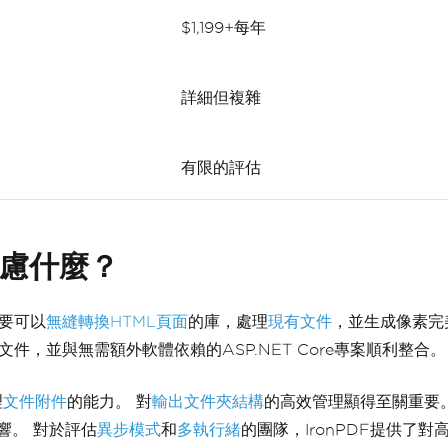
$1,199+每年
詳細但複雜
有限的評估
考慮什麼？
需要可以
無縫轉換HTML頁面
的庫，處理
現有文件
，並生成像素完
文件，並與無需額外軟體依賴的ASP.NET Core專案順利整合
理
文件附件
的能力。 對
輸出文件夾結構
的高效管理顯得至關重要
響。 對於評估
異步模式
和
多執行緒
的團隊，IronPDF提供了