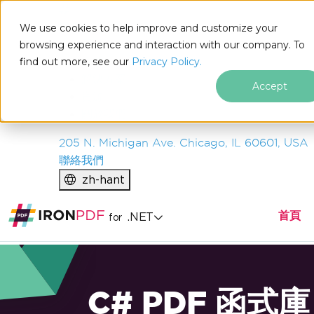
IRON
SOFTWARE
We use cookies to help improve and customize your
產品
browsing experience and interaction with our company. To
find out more, see our
企業
Privacy Policy.
解決方案
Accept
資源
關於我們
205 N. Michigan Ave. Chicago, IL 60601, USA
聯絡我們
zh-hant
首頁
.NET
for
C# PDF 函式庫