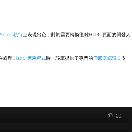
aScript執行
上表現出色，對於需要轉換復雜HTML頁面的開發人
 在處理
Blazor應用程式
時，該庫提供了專門的
伺服器端渲染
支