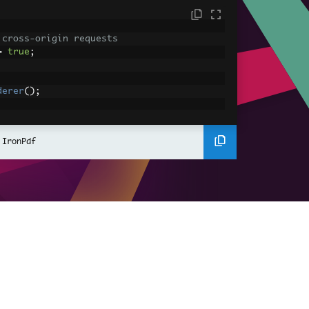
 cross-origin requests
=
true
;
derer
();
ing using C#
Pdf
(
"<h1>Hello World</h1>"
);
 IronPdf
ssets
mages, CSS and JavaScript.
\assets\' is set as the file location to 
nderHtmlAsPdf
(
"<img src='icons/iron.pn
-assets.pdf"
);