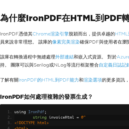
為什麼IronPDF在HTML到PD
IronPDF憑借其
Chrome渲染引擎
脫穎而出，提供卓越的
HTM
員來說非常理想。 該庫的
像素完美渲染
確保PDF與使用者在瀏
該庫在轉換過程中無縫處理
外部連結
和嵌入式資源。 對於
Azu
持。 團隊可以與Serilog或NLog等流行框架整合
自定義日誌記
了解有關
IronPDF的HTML到PDF能力
和
渲染選項
的更多資訊
IronPDF如何處理複雜的發票生成？
using 
IronPdf
;
string
 invoiceHtml 
=
@"
<!DOCTYPE html>
<html>