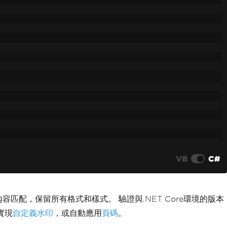
VB
C#
內容匹配，保留所有格式和樣式。 驗證與.NET Core環境的版本
實現
自定義水印
，或自動應用
頁碼
。