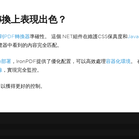
F轉換上表現出色？
L到PDF轉換器
準確性。 這個.NET組件在維護CSS保真度和
Jav
覽器中看到的內容完全匹配。
re部署
，IronPDF提供了優化配置，可以高效處理
容器化環境
。
錄
，實現完全監控。
，以獲得更好的控制。