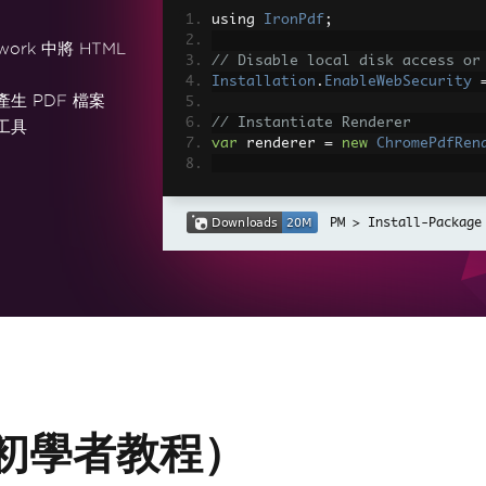
using 
IronPdf
;
work 中將 HTML
// Disable local disk access or
Installation
.
EnableWebSecurity
產生 PDF 檔案
// Instantiate Renderer
工具
var
 renderer 
=
new
ChromePdfRen
// Create a PDF from a HTML str
var
 pdf 
=
 renderer
.
RenderHtmlAs
Install-Package
// Export to a file or Stream
pdf
.
SaveAs
(
"output.pdf"
);
// Advanced Example with HTML A
// Load external html assets: I
// An optional BasePath 'C:\site
load assets from
var
 myAdvancedPdf 
=
 renderer
.
Re
g'>"
,
@"C:\site\assets\"
);
myAdvancedPdf
.
SaveAs
(
"html-with
（初學者教程）