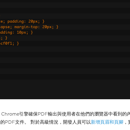
}
hite; padding: 20px; }
collapse; margin-top: 20px; }
 padding: 10px; }
x; }
#ecf0f1; }
ice</th></tr>
<td>$999</td></tr>
</td><td>$999</td></tr>
。 Chrome引擎確保PDF輸出與使用者在他們的瀏覽器中看到的
的PDF文件。 對於高級情況，開發人員可以
新增頁眉和頁腳
，