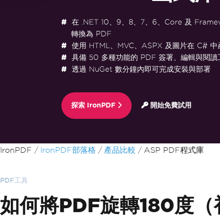
在 .NET 10、9、8、7、6、Core 及 Frame
轉換為 PDF
使用 HTML、MVC、ASPX 及圖片在 C# 中
具備 50 多種功能的 PDF 簽署、編輯與閱讀
透過 NuGet 數分鐘內即可完成安裝與部署
探索 IronPDF
開始免費試用
跳至頁尾內容
IronPDF
IronPDF部落格
產品比較
ASP PDF程式庫
PDF工具
如何將PDF旋轉180度