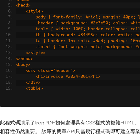
<head>
    <style>
        body { font-family: Arial; margin: 40px; 
        .header { background: #2c3e50; color: w
        table { width: 100%; border-collapse: 
        th { background: #34495e; color: white;
        td { border: 1px solid #ddd; padding: 10p
        .total { font-weight: bold; background: 
    </style>
</head>
<body>
    <div class='header'>
        <h1>Invoice #2024-001</h1>
    </div>
    <table>
        <tr><th>Item</th><th>Quantity</th><th>Pr
        <tr><td>Software License</td><td>1</td>
        <tr class='total'><td colspan='2'>Total
    </table>
</body>
此程式碼演示了IronPDF如何處理具有CSS樣式的複雜HTML
</html>"
;
var
 renderer 
=
new
ChromePdfRenderer
();
相容性仍然重要。 該庫的簡單API只需幾行程式碼即可建立專業
// Configure rendering options