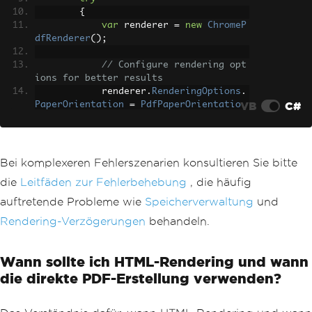
{
var
 renderer 
=
new
ChromeP
dfRenderer
();
// Configure rendering opt
ions for better results
            renderer
.
RenderingOptions
.
VB
C#
PaperOrientation
=
PdfPaperOrientatio
n
.
Portrait
;
            renderer
.
RenderingOptions
.
MarginTop
=
20
;
            renderer
.
RenderingOptions
.
Bei komplexeren Fehlerszenarien konsultieren Sie bitte
MarginBottom
=
20
;
die
Leitfäden zur Fehlerbehebung
, die häufig
            renderer
.
RenderingOptions
.
PrintHtmlBackgrounds
=
true
;
auftretende Probleme wie
Speicherverwaltung
und
Rendering-Verzögerungen
behandeln.
// Generate the PDF
var
 pdf 
=
 renderer
.
RenderH
tmlAsPdf
(
htmlContent
);
Wann sollte ich HTML-Rendering und wann
die direkte PDF-Erstellung verwenden?
// Ensure directory exists
string
 directory 
=
Path
.
Ge
tDirectoryName
(
outputPath
);