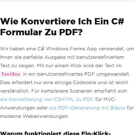
dfRenderer
();
// Retrieve the text from 
Wie Konvertiere Ich Ein C#
the TextBox
string
 text 
=
 textBox1
.
Tex
Formular Zu PDF?
t
;
// Render the HTML as a PD
Wir haben eine C# Windows Forms App verwendet, um
F, wrapping the text in an <h1> tag
            using 
var
 pdf 
=
HtmlLine
.
R
Ihnen die perfekte Ausgabe mit benutzerdefiniertem
enderHtmlAsPdf
(
"<h1>"
+
 text 
+
"</h1
Text zu zeigen. Mit nur einem Klick wird der Text im
>"
);
in ein benutzerdefiniertes PDF umgewandelt.
TextBox
// Save the PDF to a file 
Dies erfordert nur eine einzige Codezeile und ist leicht
called "custom.pdf"
            pdf
.
SaveAs
(
"custom.pdf"
);
verständlich. Für komplexere Szenarien empfiehlt sich
die Konvertierung von CSHTML zu PDF
für MVC-
// Show a confirmation mes
sage to the user
Anwendungen oder
die PDF-Generierung mit Blazor
für
MessageBox
.
Show
(
"Done!"
);
moderne Webanwendungen.
}
}
}
Warum funktioniert diese Ein-Klick-