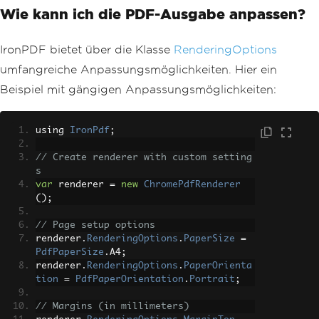
Wie kann ich die PDF-Ausgabe anpassen?
IronPDF bietet über die Klasse
RenderingOptions
umfangreiche Anpassungsmöglichkeiten. Hier ein
Beispiel mit gängigen Anpassungsmöglichkeiten:
using 
IronPdf
;
// Create renderer with custom setting
s
var
 renderer 
=
new
ChromePdfRenderer
();
// Page setup options
renderer
.
RenderingOptions
.
PaperSize
=
PdfPaperSize
.
A4
;
renderer
.
RenderingOptions
.
PaperOrienta
tion
=
PdfPaperOrientation
.
Portrait
;
// Margins (in millimeters)