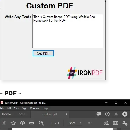
false
;
renderer
.
RenderingOptions
.
Zoom
=
100
;
renderer
.
RenderingOptions
.
CreatePdfFor
msFromHtml
=
true
;
// Apply custom CSS for print
renderer
.
RenderingOptions
.
CssMediaType
=
PdfCssMediaType
.
Print
;
// Generate PDF with all customization
s
var
 pdf 
=
 renderer
.
RenderHtmlAsPdf
(
"<h
1>Customized PDF Output</h1>"
);
pdf
.
SaveAs
(
"customized.pdf"
);
~ PDF ~