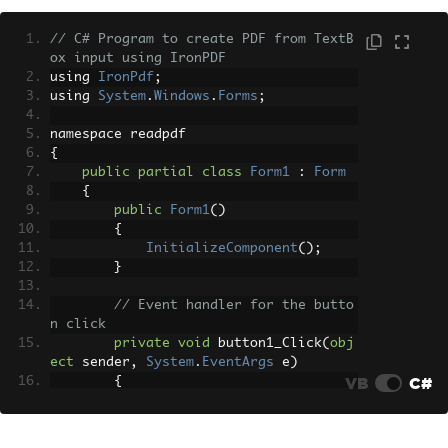
// C# Program to create PDF from TextB
ox input using IronPDF
using 
IronPdf
;
using 
System
.
Windows
.
Forms
;
namespace readpdf
{
public
partial
class
Form1
:
Form
{
public
Form1
()
{
InitializeComponent
();
}
// Event handler for the butto
n click
private
void
 button1_Click
(
obj
ect
 sender
,
System
.
EventArgs
 e
)
VB
C#
{
// Create a ChromePdfRende
rer object to convert HTML to PDF
var
HtmlLine
=
new
ChromeP