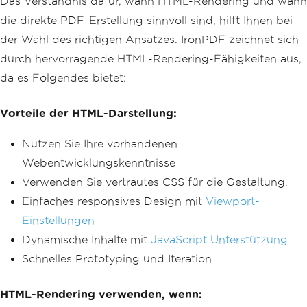
Das Verständnis dafür, wann HTML-Rendering und wann
if
(!
Directory
.
Exists
(
dire
ctory
))
die direkte PDF-Erstellung sinnvoll sind, hilft Ihnen bei
{
der Wahl des richtigen Ansatzes. IronPDF zeichnet sich
Directory
.
CreateDirect
ory
(
directory
);
durch hervorragende HTML-Rendering-Fähigkeiten aus,
}
da es Folgendes bietet:
// Save the PDF
            pdf
.
SaveAs
(
outputPath
);
Vorteile der HTML-Darstellung:
return
true
;
Nutzen Sie Ihre vorhandenen
}
catch
(
Exception
 ex
)
Webentwicklungskenntnisse
{
Verwenden Sie vertrautes CSS für die Gestaltung.
// Log the error (you can 
Einfaches responsives Design mit
use your preferred logging framework)
Viewport-
Console
.
WriteLine
(
$
"PDF ge
Einstellungen
neration failed: {ex.Message}"
);
Dynamische Inhalte mit
JavaScript Unterstützung
return
false
;
}
Schnelles Prototyping und Iteration
}
}
HTML-Rendering verwenden, wenn: