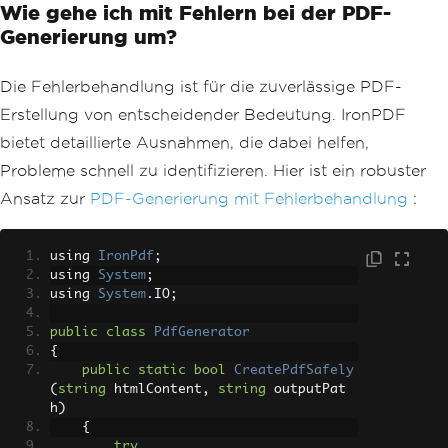
Wie gehe ich mit Fehlern bei der PDF-
Generierung um?
Die Fehlerbehandlung ist für die zuverlässige PDF-
Erstellung von entscheidender Bedeutung. IronPDF
bietet detaillierte Ausnahmen, die dabei helfen,
Probleme schnell zu identifizieren. Hier ist ein robuster
Ansatz zur
PDF-Generierung mit Fehlerbehandlung
:
using 
IronPdf
;
using 
System
;
using 
System
.
IO
;
public
class
PdfGenerator
{
public
static
bool
CreatePdfSafely
(
string
 htmlContent
,
string
 outputPat
h
)
{
try