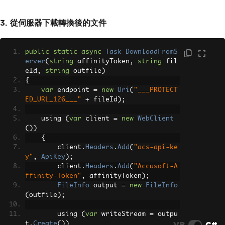
3. 從伺服器下載轉換後的文件
public
static
async
Task
DownloadFromS
erver
(
string
 affinityToken
,
string
 fil
eId
,
string
 outfile
)
{
var
 endpoint 
=
new
Uri
(
"___PROTECT
ED_URL_126___"
+
 fileId
);
    using 
(
var
 client 
=
new
WebClient
())
{
        client
.
Headers
.
Add
(
"acs-api-ke
y"
,
ApiKey
);
        client
.
Headers
.
Add
(
"Accusoft-A
ffinity-Token"
,
 affinityToken
);
FileInfo
 output 
=
new
FileInfo
(
outfile
);
        using 
(
var
 writeStream 
=
 outpu
VB
C#
t
.
Create
())