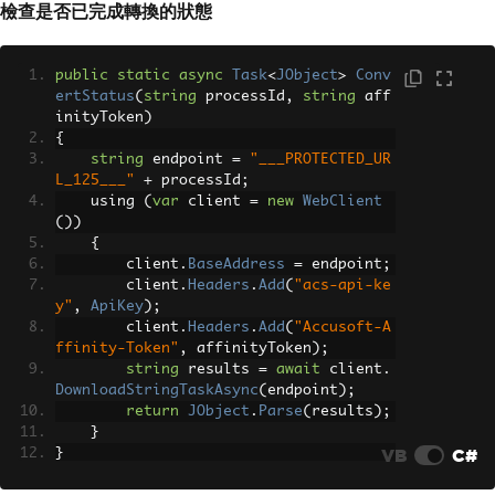
檢查是否已完成轉換的狀態
)
)
);
string
 results 
=
await
 client
.
public
static
async
Task
<
JObject
>
Conv
UploadStringTaskAsync
(
endpoint
,
"POS
ertStatus
(
string
 processId
,
string
 aff
T"
,
 myJson
.
ToString
());
inityToken
)
return
JObject
.
Parse
(
results
);
{
}
string
 endpoint 
=
"___PROTECTED_UR
}
L_125___"
+
 processId
;
    using 
(
var
 client 
=
new
WebClient
())
{
        client
.
BaseAddress
=
 endpoint
;
        client
.
Headers
.
Add
(
"acs-api-ke
y"
,
ApiKey
);
        client
.
Headers
.
Add
(
"Accusoft-A
ffinity-Token"
,
 affinityToken
);
string
 results 
=
await
 client
.
DownloadStringTaskAsync
(
endpoint
);
return
JObject
.
Parse
(
results
);
}
VB
C#
}