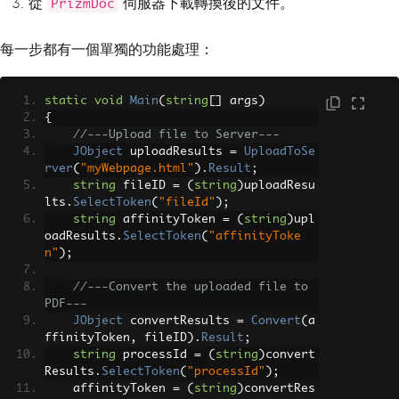
從
伺服器下載轉換後的文件。
PrizmDoc
每一步都有一個單獨的功能處理：
static
void
Main
(
string
[]
 args
)
{
//---Upload file to Server---
JObject
 uploadResults 
=
UploadToSe
rver
(
"myWebpage.html"
).
Result
;
string
 fileID 
=
(
string
)
uploadResu
lts
.
SelectToken
(
"fileId"
);
string
 affinityToken 
=
(
string
)
upl
oadResults
.
SelectToken
(
"affinityToke
n"
);
//---Convert the uploaded file to 
PDF---
JObject
 convertResults 
=
Convert
(
a
ffinityToken
,
 fileID
).
Result
;
string
 processId 
=
(
string
)
convert
Results
.
SelectToken
(
"processId"
);
    affinityToken 
=
(
string
)
convertRes