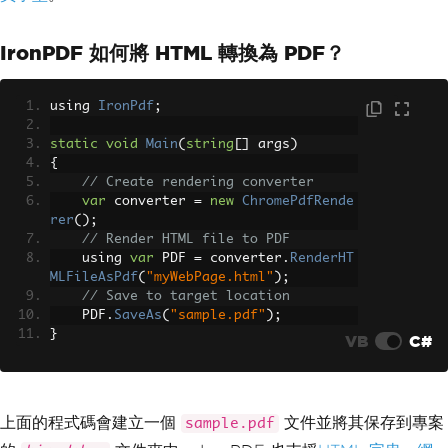
IronPDF 如何將 HTML 轉換為 PDF？
using 
IronPdf
;
static
void
Main
(
string
[]
 args
)
{
// Create rendering converter
var
 converter 
=
new
ChromePdfRende
rer
();
// Render HTML file to PDF
    using 
var
 PDF 
=
 converter
.
RenderHT
MLFileAsPdf
(
"myWebPage.html"
);
// Save to target location
    PDF
.
SaveAs
(
"sample.pdf"
);
}
VB
C#
上面的程式碼會建立一個
文件並將其保存到專案
sample.pdf