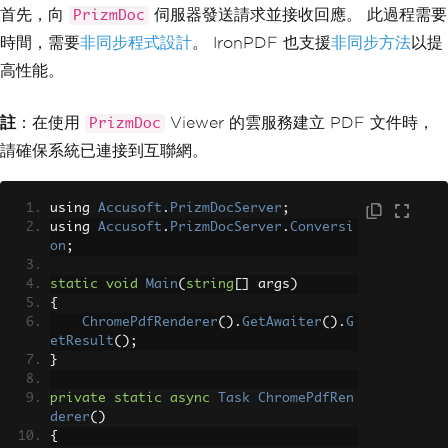
首先，向
伺服器發送請求並接收回應。 此過程需要
PrizmDoc
時間，需要
非同步程式設計
。 IronPDF 也支援
非同步方法
以提
高性能。
註
：在使用
Viewer 的雲服務建立 PDF 文件時，
PrizmDoc
請確保系統已連接到互聯網。
using 
Accusoft
.
PrizmDocServer
;
using 
Accusoft
.
PrizmDocServer
.
Conversi
on
;
static
void
Main
(
string
[]
 args
)
{
ChromePdfRenderer
().
GetAwaiter
().
G
etResult
();
}
private
static
async
Task
ChromePdfRen
derer
()
{