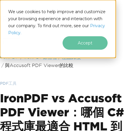
We use cookies to help improve and customize
your browsing experience and interaction with
our company. To find out more, see our
Privacy
for
Policy.
.NET
Accept
跳至頁尾內容
IronPDF
IronPDF部落格
產品比較
與Accusoft PDF Viewer的比較
PDF工具
IronPDF vs Accusoft
PDF Viewer：哪個 C#
程式庫最適合 HTML 到