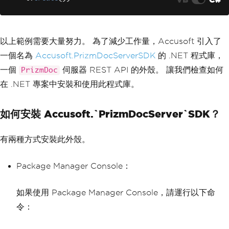
{
var
 results 
=
await
 clien
t
.
DownloadDataTaskAsync
(
endpoint
);
await
 writeStream
.
WriteAsy
以上範例需要大量努力。 為了減少工作量，Accusoft 引入了
nc
(
results
,
0
,
 results
.
Length
);
一個名為
Accusoft.PrizmDocServerSDK
的 .NET 程式庫，
}
}
一個
伺服器 REST API 的外殼。 讓我們檢查如何
PrizmDoc
}
在 .NET 專案中安裝和使用此程式庫。
如何安裝 Accusoft.`PrizmDocServer`SDK？
有兩種方式安裝此外殼。
Package Manager Console：
如果使用 Package Manager Console，請運行以下命
令：