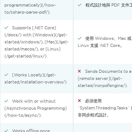
programmatically](/how-
程式設計地與 PDF 文件
to/csharp-parse-pdf/).
Supports [.NET Core]
(/docs/) with [Windows](/get-
使用 Windows、Mac 或
started/windows/), [Mac](/get-
Linux 支援 .NET Core。
started/macos/), or [Linux]
(/get-started/linux/).
Sends Documents to a
[Works Locally](/get-
[remote server](/get-
started/installation-overview/)
started/ironpdfengine/).
必須使用
Work with or without
`System.Threading.Tasks
[Asynchronous Programming]
非同步程式設計。
(/how-to/async/).
Works offline once