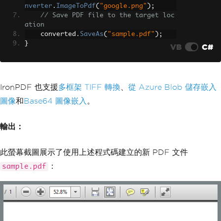
nverter
.
ImageToPdf
(
"google.png"
);
// Save PDF file to the target loc
ation
    converted
.
SaveAs
(
"sample.pdf"
);
}
VB
C#
IronPDF 也支援
多框架 TIFF 轉換
、
從 Azure Blob 儲存嵌入
圖像
和
Base64 圖像嵌入
。
輸出：
此螢幕截圖展示了使用上述程式碼建立的新 PDF 文件
：
sample.pdf