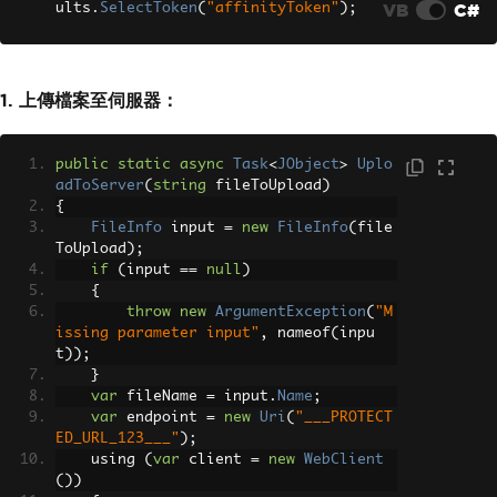
VB
C#
ults
.
SelectToken
(
"affinityToken"
);
//---Check the status that convers
ion is completed---
JObject
 convertStatusResults 
=
Con
1. 上傳檔案至伺服器：
vertStatus
(
processId
,
 affinityToken
).
R
esult
;
string
 convertStatus 
=
(
string
)
con
public
static
async
Task
<
JObject
>
Uplo
vertStatusResults
.
SelectToken
(
"stat
adToServer
(
string
 fileToUpload
)
e"
);
{
FileInfo
 input 
=
new
FileInfo
(
file
//---Continuously checking whether 
ToUpload
);
conversion completed---
if
(
input 
==
null
)
while
(!(
convertStatus
.
Equals
(
"com
{
plete"
)))
throw
new
ArgumentException
(
"M
{
issing parameter input"
,
 nameof
(
inpu
System
.
Threading
.
Thread
.
Sleep
t
));
(
30000
);
}
        convertStatusResults 
=
Convert
var
 fileName 
=
 input
.
Name
;
Status
(
processId
,
 affinityToken
).
Resul
var
 endpoint 
=
new
Uri
(
"___PROTECT
t
;
ED_URL_123___"
);
        convertStatus 
=
(
string
)
conver
    using 
(
var
 client 
=
new
WebClient
tStatusResults
.
SelectToken
(
"state"
);
())
}