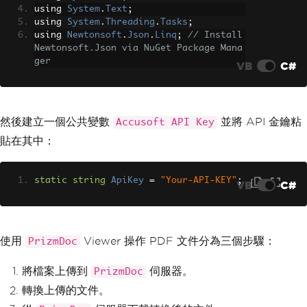
using 
System
.
Text
;
using 
System
.
Threading
.
Tasks
;
using 
Newtonsoft
.
Json
.
Linq
;
// Install 
Newtonsoft.Json via NuGet Package Mana
ger
VB
C#
然後建立一個公共變數
並將 API 金鑰粘
Accusoft API Key
貼在其中：
static
string
ApiKey
=
"Your-API-KEY"
;
VB
C#
使用
Viewer 操作 PDF 文件分為三個步驟：
PrizmDoc
將檔案上傳到
伺服器。
PrizmDoc
轉換上傳的文件。