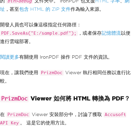
的
文件夾中。 IronPDF 也支援
HTML 字串
、
網
bin>debug
址
，甚至
包含 HTML 的 ZIP 文件
作為輸入來源。
開發人員也可以像這樣指定任何路徑：
，或者保存
記憶體流
以便
PDF.SaveAs("E:/sample.pdf");
進行雲端部署。
閱讀更多
有關使用 IronPDF 操作 PDF 文件的資訊。
現在，讓我們使用
Viewer 執行相同任務以進行比
PrizmDoc
較。
Viewer 如何將 HTML 轉換為 PDF？
PrizmDoc
在
Viewer 安裝部分中，討論了獲取
PrizmDoc
Accusoft
。 這是它的使用方法。
API Key