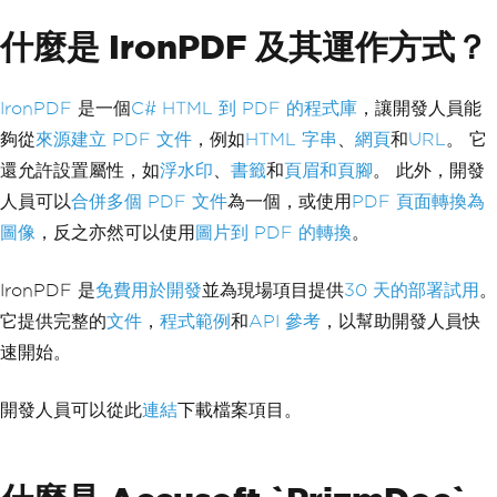
什麼是 IronPDF 及其運作方式？
IronPDF
是一個
C# HTML 到 PDF 的程式庫
，讓開發人員能
夠從
來源建立 PDF 文件
，例如
HTML 字串
、
網頁
和
URL
。 它
還允許設置屬性，如
浮水印
、
書籤
和
頁眉和頁腳
。 此外，開發
人員可以
合併多個 PDF 文件
為一個，或使用
PDF 頁面轉換為
圖像
，反之亦然可以使用
圖片到 PDF 的轉換
。
IronPDF 是
免費用於開發
並為現場項目提供
30 天的部署試用
。
它提供完整的
文件
，
程式範例
和
API 參考
，以幫助開發人員快
速開始。
開發人員可以從此
連結
下載檔案項目。