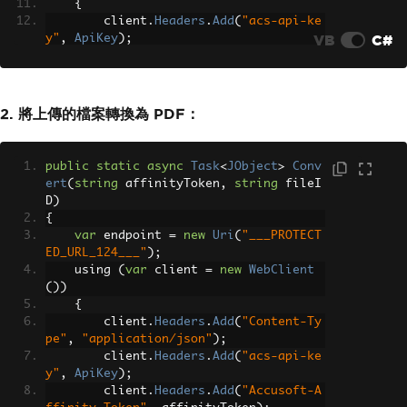
{
        client
.
Headers
.
Add
(
"acs-api-ke
//---Download the converted file f
VB
C#
y"
,
ApiKey
);
rom server---
        client
.
Headers
.
Add
(
"Content-Ty
string
 newFileID 
=
(
string
)
convert
pe"
,
"application/octet-stream"
);
StatusResults
.
SelectToken
(
"output.resu
        using 
(
var
 reader 
=
new
Binary
lts[0].fileId"
);
Reader
(
input
.
OpenRead
()))
2. 將上傳的檔案轉換為 PDF：
DownloadFromServer
(
affinityToken
,
{
newFileID
,
"sample.pdf"
).
Wait
();
var
 data 
=
 reader
.
ReadByte
s
((
int
)
reader
.
BaseStream
.
Length
);
public
static
async
Task
<
JObject
>
Conv
Console
.
WriteLine
(
"PDF file create
var
 results 
=
await
 clien
ert
(
string
 affinityToken
,
string
 fileI
d successfully...!"
);
t
.
UploadDataTaskAsync
(
endpoint
,
"POS
D
)
Console
.
ReadKey
();
T"
,
 data
);
{
}
string
 getResult 
=
Encodin
var
 endpoint 
=
new
Uri
(
"___PROTECT
g
.
ASCII
.
GetString
(
results
);
ED_URL_124___"
);
return
JObject
.
Parse
(
getRe
    using 
(
var
 client 
=
new
WebClient
sult
);
())
}
{
}
        client
.
Headers
.
Add
(
"Content-Ty
}
pe"
,
"application/json"
);
        client
.
Headers
.
Add
(
"acs-api-ke
y"
,
ApiKey
);
        client
.
Headers
.
Add
(
"Accusoft-A