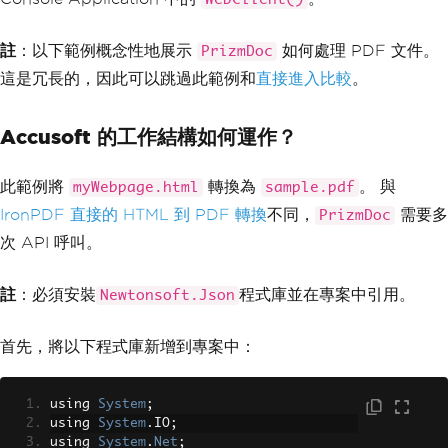
註
：以下範例概念性地展示
如何處理 PDF 文件。
PrizmDoc
這是冗長的，因此可以跳過此範例和
直接進入比較
。
Accusoft 的工作結構如何運作？
此範例將
轉換為
。 與
myWebpage.html
sample.pdf
IronPDF 直接的 HTML 到 PDF 轉換
不同，
需要多
PrizmDoc
次 API 呼叫。
註
：必須安裝
程式庫並在專案中引用。
Newtonsoft.Json
首先，將以下程式庫新增到專案中：
using 
System
;
using 
System
.
IO
;
using 
System
.
Net
;