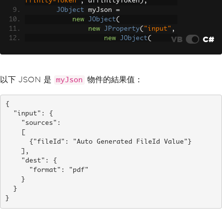
ffinity-Token"
,
 affinityToken
);
JObject
 myJson 
=
new
JObject
(
new
JProperty
(
"input"
,
VB
C#
new
JObject
(
new
JProperty
(
"sources"
,
new
JArray
(
以下 JSON 是
物件的結果值：
myJson
new
JO
bject
(
ne
{

w
JProperty
(
"fileId"
,
 fileID
)
  "input": {

)
    "sources": 

)
    [

),
      {"fileId": "Auto Generated FileId Value"}

new
JProperty
    ],

(
"dest"
,
    "dest": {

new
JObjec
      "format": "pdf"

t
(
    }

new
JP
  }

roperty
(
"format"
,
"pdf"
)
}
)
)