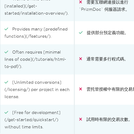
需要互聯網連接以進行
[installed](/get-
`PrizmDoc` 伺服器請求。
started/installation-overview/).
Provides many [predefined
提供部分預定義功能。
functions](/features/).
Often requires [minimal
通常需要多行程式碼。
lines of code](/tutorials/html-
to-pdf/).
[Unlimited conversions]
雲托管授權中有限的交易
(/licensing/) per project in each
license.
[Free for development]
試用時有限的交易次數。
(/get-started/quickstart/)
without time limits.