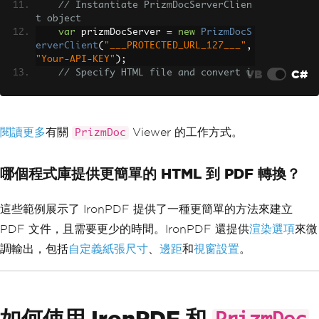
// Instantiate PrizmDocServerClien
t object
var
 prizmDocServer 
=
new
PrizmDocS
erverClient
(
"___PROTECTED_URL_127___"
,
"Your-API-KEY"
);
VB
C#
// Specify HTML file and convert i
t to a PDF.
ConversionResult
 result 
=
await
 pr
izmDocServer
.
ConvertToPdfAsync
(
"myWebP
age.html"
);
閱讀更多
有關
Viewer 的工作方式。
PrizmDoc
// Save PDF file to the target loc
ation
await
 result
.
RemoteWorkFile
.
SaveAs
哪個程式庫提供更簡單的 HTML 到 PDF 轉換？
ync
(
"sample.pdf"
);
}
這些範例展示了 IronPDF 提供了一種更簡單的方法來建立
PDF 文件，且需要更少的時間。IronPDF 還提供
渲染選項
來微
調輸出，包括
自定義紙張尺寸
、
邊距
和
視窗設置
。
如何使用 IronPDF 和