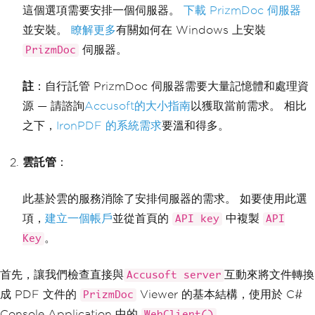
這個選項需要安排一個伺服器。
下載 PrizmDoc 伺服器
並安裝。
瞭解更多
有關如何在 Windows 上安裝
伺服器。
PrizmDoc
註
：自行託管 PrizmDoc 伺服器需要大量記憶體和處理資
源 — 請諮詢
Accusoft的大小指南
以獲取當前需求。 相比
之下，
IronPDF 的系統需求
要溫和得多。
雲託管
：
此基於雲的服務消除了安排伺服器的需求。 如要使用此選
項，
建立一個帳戶
並從首頁的
中複製
API key
API
。
Key
首先，讓我們檢查直接與
互動來將文件轉換
Accusoft server
成 PDF 文件的
Viewer 的基本結構，使用於 C#
PrizmDoc
Console Application 中的
。
WebClient()