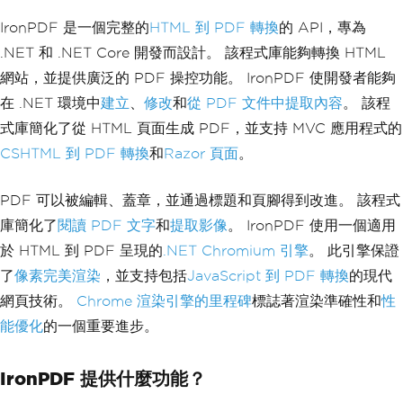
IronPDF 是一個完整的
HTML 到 PDF 轉換
的 API，專為
.NET 和 .NET Core 開發而設計。 該程式庫能夠轉換 HTML
網站，並提供廣泛的 PDF 操控功能。 IronPDF 使開發者能夠
在 .NET 環境中
建立
、
修改
和
從 PDF 文件中提取內容
。 該程
式庫簡化了從 HTML 頁面生成 PDF，並支持 MVC 應用程式的
CSHTML 到 PDF 轉換
和
Razor 頁面
。
PDF 可以被編輯、蓋章，並通過標題和頁腳得到改進。 該程式
庫簡化了
閱讀 PDF 文字
和
提取影像
。 IronPDF 使用一個適用
於 HTML 到 PDF 呈現的
.NET Chromium 引擎
。 此引擎保證
了
像素完美渲染
，並支持包括
JavaScript 到 PDF 轉換
的現代
網頁技術。
Chrome 渲染引擎的里程碑
標誌著渲染準確性和
性
能優化
的一個重要進步。
IronPDF 提供什麼功能？