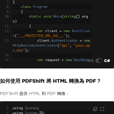
{
class
Program
{
static
void
Main
(
string
[]
 arg
s
)
{
var
 client 
=
new
RestClien
t
(
"___PROTECTED_URL_69___"
);
            client
.
Authenticator
=
new
HttpBasicAuthenticator
(
"api"
,
"your_ap
i_key"
);
VB
C#
var
 request 
=
new
RestRequ
est
(
Method
.
POST
);
var
 json 
=
new
如何使用 PDFShift 將 HTML 轉換為 PDF？
{
                source 
=
"___PROTECTED
_URL_70___"
,
PDFShift 提供 HTML 到 PDF 轉換：
// Additional options
                landscape 
=
false
,
                use_print 
=
false
using 
System
;
};
using 
System
.
IO
;
            request
.
AddJsonBody
(
json
);