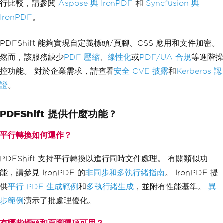
行比較，請參閱
Aspose 與 IronPDF
和
Syncfusion 與
IronPDF
。
PDFShift 能夠實現自定義標頭/頁腳、CSS 應用和文件加密。
然而，該服務缺少
PDF 壓縮
、
線性化
或
PDF/UA 合規
等進階操
控功能。 對於企業需求，請查看
安全 CVE 披露
和
Kerberos 認
證
。
PDFShift 提供什麼功能？
平行轉換如何運作？
PDFShift 支持平行轉換以進行同時文件處理。 有關類似功
能，請參見 IronPDF 的
非同步和多執行緒指南
。 IronPDF 提
供
平行 PDF 生成範例
和
多執行緒生成
，並附有性能基準。
異
步範例
演示了批處理優化。
有哪些標頭和頁腳選項可用？