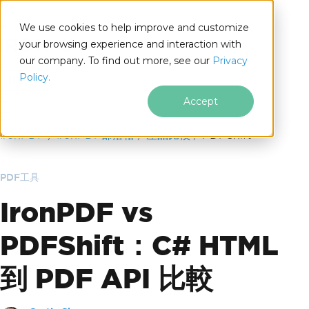
We use cookies to help improve and customize
your browsing experience and interaction with
our company. To find out more, see our
Privacy
for
Policy.
.NET
Accept
跳至頁尾內容
IronPDF
IronPDF部落格
產品比較
PDFShift
PDF工具
IronPDF vs
PDFShift：C# HTML
到 PDF API 比較