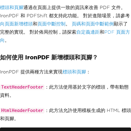
                source 
=
 documentConte
標頭和頁腳
nt
,
通過在頁面上提供一致的資訊來改善 PDF 文件。
// Additional formatti
IronPDF 和 PDFShift 都支持此功能。 對於進階場景，請參考
ng options
向頁面新增標頭
和
頁面中斷控制
。
頁碼和頁面中斷範例
顯示了
                margin 
=
"20px"
,
                format 
=
"A4"
完整的實現。 對於佈局控制，請探索
自定義邊距
和
PDF 頁面方
};
向
。
            request
.
AddJsonBody
(
json
);
var
 response 
=
 client
.
Exec
如何使用 IronPDF 新增標頭和頁腳？
ute
(
request
);
if
(!
response
.
IsSuccessfu
l
)
IronPDF 提供兩種方法來實現
標頭和頁腳
：
{
// Handle the unsucces
sful response
：此方法使用基於文字的標頭，帶有動態
TextHeaderFooter
Console
.
WriteLine
(
$
"Er
資料。
ror: {response.StatusCode}"
);
}
else
：此方法允許使用模板生成的 HTML 標頭
HtmlHeaderFooter
{
和頁腳。
File
.
WriteAllBytes
(
"re
sult.pdf"
,
 response
.
RawBytes
);
}