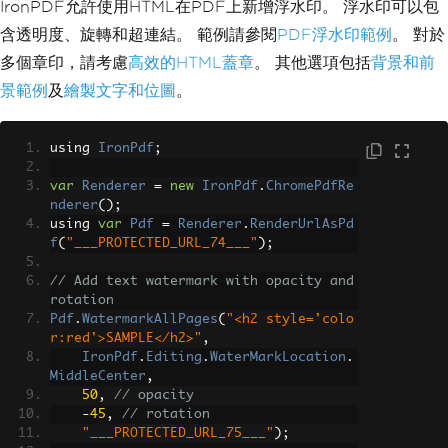
};
IronPDF允許使用HTML在PDF上新增浮水印。 浮水印可以包
            request
.
AddJsonBody
(
json
);
含透明度、旋轉和超連結。 範例請參閱
PDF浮水印範例
。 對於
var
 response 
=
 client
.
Exec
多個章印，請考慮
高效的HTML蓋章
。 其他選項包括
背景和前
ute
(
request
);
景範例
及
繪製文字和位圖
。
if
(!
response
.
IsSuccessfu
l
)
{
using 
IronPdf
;
// Handle the unsucces
sful response
var
Renderer
=
new
IronPdf
.
ChromePdfRe
}
nderer
();
else
using 
var
Pdf
=
Renderer
.
RenderUrlAsPd
{
f
(
"___PROTECTED_URL_74___"
);
File
.
WriteAllBytes
(
"re
sult.pdf"
,
 response
.
RawBytes
);
// Add text watermark with opacity and 
}
rotation
}
Pdf
.
WatermarkAllPages
(
"<h2 style='colo
}
r:red'>SAMPLE</h2>"
,
}
IronPdf
.
Editing
.
WaterMarkLocation
.
MiddleCenter
,
50
,
// opacity
-
45
,
// rotation
"___PROTECTED_URL_75___"
);