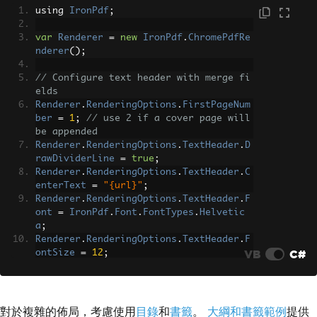
}
using 
IronPdf
;
}
}
var
Renderer
=
new
IronPdf
.
ChromePdfRe
nderer
();
// Configure text header with merge fi
elds
Renderer
.
RenderingOptions
.
FirstPageNum
ber
=
1
;
// use 2 if a cover page will 
be appended
Renderer
.
RenderingOptions
.
TextHeader
.
D
rawDividerLine
=
true
;
Renderer
.
RenderingOptions
.
TextHeader
.
C
enterText
=
"{url}"
;
Renderer
.
RenderingOptions
.
TextHeader
.
F
ont
=
IronPdf
.
Font
.
FontTypes
.
Helvetic
a
;
Renderer
.
RenderingOptions
.
TextHeader
.
F
VB
C#
ontSize
=
12
;
// Add HTML footer with page numbers
Renderer
.
RenderingOptions
.
HtmlFooter
=
new
IronPdf
.
HtmlHeaderFooter
()
對於複雜的佈局，考慮使用
目錄
和
書籤
。
大綱和書籤範例
提供