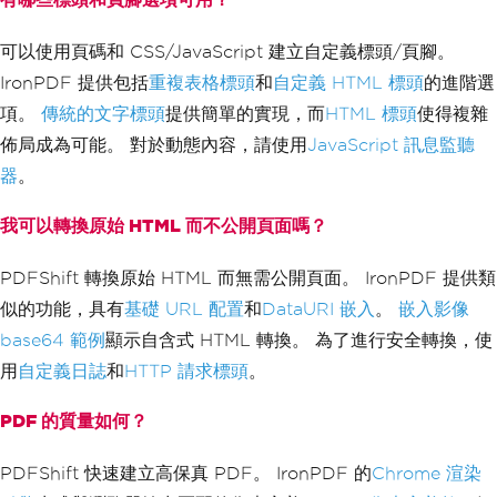
可以使用頁碼和 CSS/JavaScript 建立自定義標頭/頁腳。
IronPDF 提供包括
重複表格標頭
和
自定義 HTML 標頭
的進階選
項。
傳統的文字標頭
提供簡單的實現，而
HTML 標頭
使得複雜
佈局成為可能。 對於動態內容，請使用
JavaScript 訊息監聽
器
。
我可以轉換原始 HTML 而不公開頁面嗎？
PDFShift 轉換原始 HTML 而無需公開頁面。 IronPDF 提供類
似的功能，具有
基礎 URL 配置
和
DataURI 嵌入
。
嵌入影像
base64 範例
顯示自含式 HTML 轉換。 為了進行安全轉換，使
用
自定義日誌
和
HTTP 請求標頭
。
PDF 的質量如何？
PDFShift 快速建立高保真 PDF。 IronPDF 的
Chrome 渲染