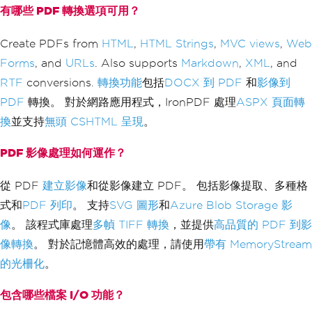
有哪些 PDF 轉換選項可用？
Create PDFs from
HTML
,
HTML Strings
,
MVC views
,
Web
Forms
, and
URLs
. Also supports
Markdown
,
XML
, and
RTF
conversions.
轉換功能
包括
DOCX 到 PDF
和
影像到
PDF
轉換。 對於網路應用程式，IronPDF 處理
ASPX 頁面轉
換
並支持
無頭 CSHTML 呈現
。
PDF 影像處理如何運作？
從 PDF
建立影像
和從影像建立 PDF。 包括影像提取、多種格
式和
PDF 列印
。 支持
SVG 圖形
和
Azure Blob Storage 影
像
。 該程式庫處理
多幀 TIFF 轉換
，並提供
高品質的 PDF 到影
像轉換
。 對於記憶體高效的處理，請使用
帶有 MemoryStream
的光柵化
。
包含哪些檔案 I/O 功能？