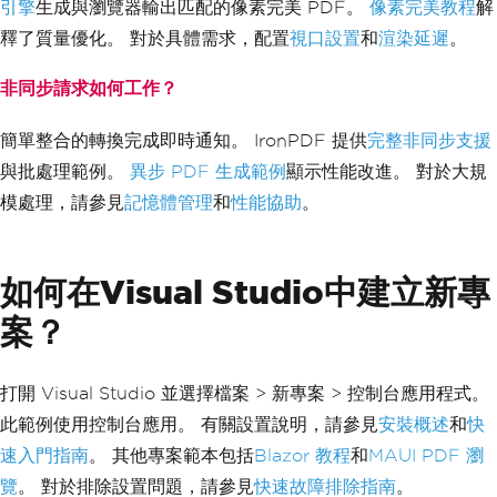
引擎
生成與瀏覽器輸出匹配的像素完美 PDF。
像素完美教程
解
釋了質量優化。 對於具體需求，配置
視口設置
和
渲染延遲
。
非同步請求如何工作？
簡單整合的轉換完成即時通知。 IronPDF 提供
完整非同步支援
與批處理範例。
異步 PDF 生成範例
顯示性能改進。 對於大規
模處理，請參見
記憶體管理
和
性能協助
。
如何在Visual Studio中建立新專
案？
打開 Visual Studio 並選擇檔案 > 新專案 > 控制台應用程式。
此範例使用控制台應用。 有關設置說明，請參見
安裝概述
和
快
速入門指南
。 其他專案範本包括
Blazor 教程
和
MAUI PDF 瀏
覽
。 對於排除設置問題，請參見
快速故障排除指南
。