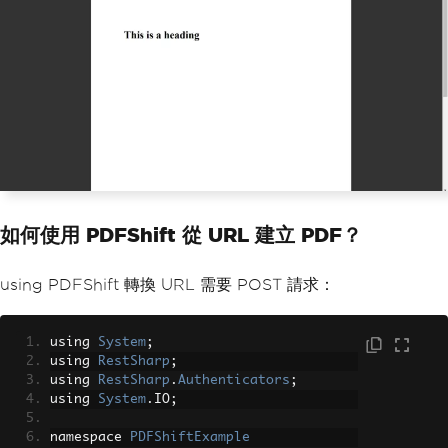
如何使用 PDFShift 從 URL 建立 PDF？
using PDFShift 轉換 URL 需要 POST 請求：
using 
System
;
using 
RestSharp
;
using 
RestSharp
.
Authenticators
;
using 
System
.
IO
;
namespace 
PDFShiftExample