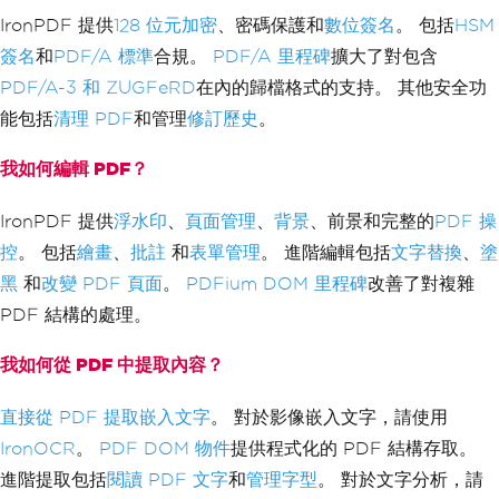
IronPDF 提供
128 位元加密
、密碼保護和
數位簽名
。 包括
HSM
簽名
和
PDF/A 標準
合規。
PDF/A 里程碑
擴大了對包含
PDF/A-3 和 ZUGFeRD
在內的歸檔格式的支持。 其他安全功
能包括
清理 PDF
和管理
修訂歷史
。
我如何編輯 PDF？
IronPDF 提供
浮水印
、
頁面管理
、
背景
、前景和完整的
PDF 操
控
。 包括
繪畫
、
批註
和
表單管理
。 進階編輯包括
文字替換
、
塗
黑
和
改變 PDF 頁面
。
PDFium DOM 里程碑
改善了對複雜
PDF 結構的處理。
我如何從 PDF 中提取內容？
直接從 PDF 提取嵌入文字
。 對於影像嵌入文字，請使用
IronOCR
。
PDF DOM 物件
提供程式化的 PDF 結構存取。
進階提取包括
閱讀 PDF 文字
和
管理字型
。 對於文字分析，請