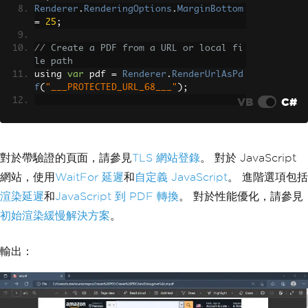
Renderer
.
RenderingOptions
.
MarginBottom
=
25
;
// Create a PDF from a URL or local fi
le path
using 
var
 pdf 
=
Renderer
.
RenderUrlAsPd
f
(
"___PROTECTED_URL_68___"
);
VB
C#
// Export to a file or Stream
pdf
.
SaveAs
(
"url.pdf"
);
對於帶驗證的頁面，請參見
TLS 網站登錄
。 對於 JavaScript
網站，使用
WaitFor 延遲
和
自定義 JavaScript
。 進階選項包括
渲染延遲
和
JavaScript 到 PDF 轉換
。 對於性能優化，請參見
初始渲染緩慢解決方案
。
輸出：