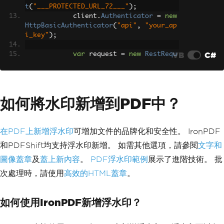
t
(
"___PROTECTED_URL_72___"
);
            client
.
Authenticator
=
new
HttpBasicAuthenticator
(
"api"
,
"your_ap
i_key"
);
VB
C#
var
 request 
=
new
RestRequ
est
(
Method
.
POST
);
var
 json 
=
new
{
如何將水印新增到PDF中？
                source 
=
"___PROTECTED
_URL_73___"
,
                footer 
=
new
{
在PDF上新增浮水印
可增加文件的品牌化和安全性。 IronPDF
                    source 
=
"<div sty
le=\"font-size: 12px\">Page {{page}} o
和PDFShift均支持浮水印新增。 如需其他選項，請參閱
文字和
f {{total}}</div>"
,
圖像蓋章
及
蓋上新內容
。
PDF浮水印範例
展示了進階技術。 批
                    spacing 
=
"50px"
},
次處理時，請使用
高效的HTML蓋章
。
                header 
=
new
{
                    source 
=
"<div>Com
pany Name</div>"
,
如何使用IronPDF新增浮水印？
                    spacing 
=
"30px"
}