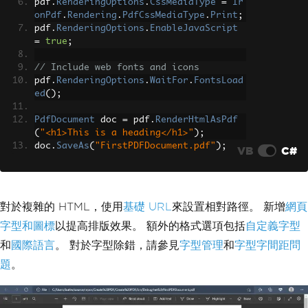
pdf
.
RenderingOptions
.
CssMediaType
=
Ir
onPdf
.
Rendering
.
PdfCssMediaType
.
Print
;
pdf
.
RenderingOptions
.
EnableJavaScript
=
true
;
// Include web fonts and icons
pdf
.
RenderingOptions
.
WaitFor
.
FontsLoad
ed
();
PdfDocument
 doc 
=
 pdf
.
RenderHtmlAsPdf
(
"<h1>This is a heading</h1>"
);
doc
.
SaveAs
(
"FirstPDFDocument.pdf"
);
VB
C#
對於複雜的 HTML，使用
基礎 URL
來設置相對路徑。 新增
網頁
字型和圖標
以提高排版效果。 額外的格式選項包括
自定義字型
和
國際語言
。 對於字型除錯，請參見
字型管理
和
字型字間距問
題
。