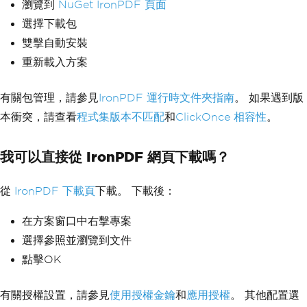
瀏覽到
NuGet IronPDF 頁面
選擇下載包
雙擊自動安裝
重新載入方案
有關包管理，請參見
IronPDF 運行時文件夾指南
。 如果遇到版
本衝突，請查看
程式集版本不匹配
和
ClickOnce 相容性
。
我可以直接從 IronPDF 網頁下載嗎？
從
IronPDF 下載頁
下載。 下載後：
在方案窗口中右擊專案
選擇參照並瀏覽到文件
點擊OK
有關授權設置，請參見
使用授權金鑰
和
應用授權
。 其他配置選