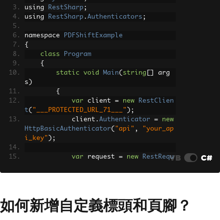
using 
RestSharp
;
using 
RestSharp
.
Authenticators
;
var
 response 
=
 client
.
Exec
ute
(
request
);
namespace 
PDFShiftExample
if
(!
response
.
IsSuccessfu
{
l
)
class
Program
{
{
// Handle the unsucces
static
void
Main
(
string
[]
 arg
sful response
s
)
Console
.
WriteLine
(
$
"Er
{
ror: {response.StatusCode} - {respons
var
 client 
=
new
RestClien
e.ErrorMessage}"
);
t
(
"___PROTECTED_URL_71___"
);
}
            client
.
Authenticator
=
new
else
HttpBasicAuthenticator
(
"api"
,
"your_ap
{
i_key"
);
File
.
WriteAllBytes
(
"re
sult.pdf"
,
 response
.
RawBytes
);
VB
C#
var
 request 
=
new
RestRequ
}
est
(
Method
.
POST
);
}
}
string
 documentContent 
=
F
}
ile
.
ReadAllText
(
"document.html"
);
如何新增自定義標頭和頁腳？
var
 json 
=
new
{