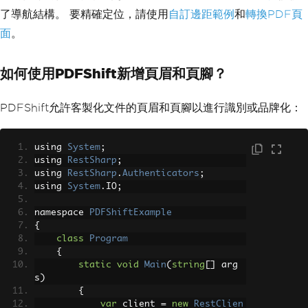
{
了導航結構。 要精確定位，請使用
自訂邊距範例
和
轉換PDF頁
HtmlFragment
=
"<div style='text-a
lign:center'>Page {page} of {total-pag
面
。
es}</div>"
,
Height
=
25
,
DrawDividerLine
=
true
如何使用PDFShift新增頁眉和頁腳？
};
PDFShift允許客製化文件的頁眉和頁腳以進行識別或品牌化：
// Apply custom margins
Renderer
.
RenderingOptions
.
MarginTop
=
40
;
Renderer
.
RenderingOptions
.
MarginBottom
using 
System
;
=
40
;
using 
RestSharp
;
using 
RestSharp
.
Authenticators
;
var
 pdf 
=
Renderer
.
RenderHtmlAsPdf
(
"<h
using 
System
.
IO
;
1>Document with Headers</h1>"
);
pdf
.
SaveAs
(
"headers-footers.pdf"
);
namespace 
PDFShiftExample
{
class
Program
{
static
void
Main
(
string
[]
 arg
s
)
{
var
 client 
=
new
RestClien