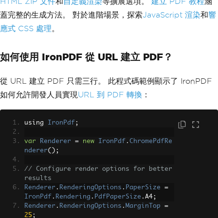
HTML ZIP 文件
和
自定義渲染
等擴展選項。
建立 PDF 教程
涵
蓋完整的生成方法。 對於進階場景，探索
JavaScript 渲染
和
響
應式 CSS 處理
。
如何使用 IronPDF 從 URL 建立 PDF？
從 URL 建立 PDF 只需三行。 此程式碼範例顯示了 IronPDF
如何允許開發人員實現
URL 到 PDF 轉換
：
using 
IronPdf
;
var
Renderer
=
new
IronPdf
.
ChromePdfRe
nderer
();
// Configure render options for better 
results
Renderer
.
RenderingOptions
.
PaperSize
=
IronPdf
.
Rendering
.
PdfPaperSize
.
A4
;
Renderer
.
RenderingOptions
.
MarginTop
=
25
;