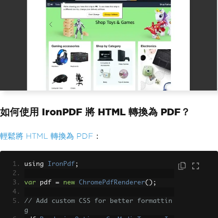
如何使用 IronPDF 將 HTML 轉換為 PDF？
輕鬆將 HTML 轉換為 PDF
：
using 
IronPdf
;
var
 pdf 
=
new
ChromePdfRenderer
();
// Add custom CSS for better formattin
g