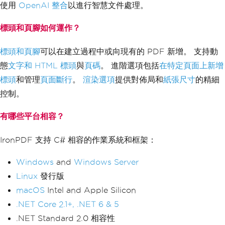
使用
OpenAI 整合
以進行智慧文件處理。
標頭和頁腳如何運作？
標頭和頁腳
可以在建立過程中或向現有的 PDF 新增。 支持動
態
文字和 HTML 標頭
與
頁碼
。 進階選項包括
在特定頁面上新增
標頭
和管理
頁面斷行
。
渲染選項
提供對佈局和
紙張尺寸
的精細
控制。
有哪些平台相容？
IronPDF 支持 C# 相容的作業系統和框架：
Windows
and
Windows Server
Linux
發行版
macOS
Intel and Apple Silicon
.NET Core 2.1+, .NET 6 & 5
.NET Standard 2.0 相容性