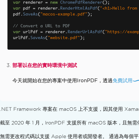
PDF 線性化
var
 renderer 
=
new
ChromePdfRenderer
();
var
 pdf 
=
 renderer
.
RenderHtmlAsPdf
(
"<h1>Hello from
客製化 PDF 轉換
pdf
.
SaveAs
(
"macos-example.pdf"
);
渲染選項
設定自訂邊距
// Convert a URL to PDF
var
 urlPdf 
=
 renderer
.
RenderUrlAsPdf
(
"https://exam
灰階
urlPdf
.
SaveAs
(
"website.pdf"
);
優化 PDF 版面配置
新增目錄
分頁
調整至紙張大小與縮放
部署以在您的實時環境中測試
編輯 PDF
編輯 PDF 物件
今天就開始在您的專案中使用IronPDF，透過
免費試用
PDF DOM 物件
儲存與匯出 PDF 文件
從記憶體載入 PDF
.NET Framework 專案在 macOS 上不支援，因其使用 Xa
將 PDF 匯出至記憶體
編輯文件內容
截至 2020 年 1 月，IronPDF 支援所有 macOS 版本，
使用 C# 解析 PDF
擷取文字與圖片
無需更改程式碼以支援 Apple 使用者或開發者。 通過為每個平台