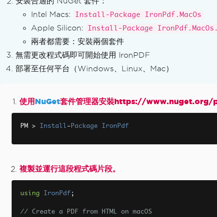
安裝合適的 NuGet 套件：
將 XML 轉換為 PDF
Intel Macs:
PDF 轉 HTML
Install-Package IronPdf.MacOs
PDF to SVG
Apple Silicon:
Install-Package IronPdf.MacOs
動態網頁轉 PDF
兩者都需要：安裝兩個套件
從 ASPX 頁面產生 PDF
無需更改程式碼即可開始使用 IronPDF
XAML 轉 PDF (MAUI)
部署至任何平台（Windows、Linux、Mac）
產生 PDF 報告
在 Blazor Servers 中建立 PDF 檔案
Razor 轉 PDF (Blazor Server)
使用
NuGet
套件管理器安裝https://www.nuget.org/pa
CSHTML 轉 PDF（Razor Pages）
CSHTML 轉 PDF (MVC Core)
PM 
>
Install
-
Package
IronPdf
CSHTML 轉 PDF（MVC 框架）
CSHTML 轉 PDF（無頭模式）
網頁無障礙
複製並運行這段程式碼片段。
TLS 網站與系統登入
Cookies
using
IronPdf
;
HTTP 請求標頭
代理伺服器設定
// Create a PDF from HTML on macOS