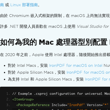
隱去文字與區域
南
或
Linux 部署指南
。
替換 PDF 中的文字
強化 PDF 設計
由於 Chromium 嵌入式框架的限制，在 macOS 上尚無法
新增與編輯註解
許多 .NET 開發人員喜歡在 macOS 上使用
Visual Studio for
戳記文字與圖片
自訂浮水印
背景與前景
如何為我的 Mac 處理器型別配置 I
繪製文字與位圖
繪製直線與矩形
在 2020 年之前，Apple 使用 Intel 處理器，隨後開始推出搭載
旋轉文字與頁面
轉換 PDF 頁面
對於 Intel Macs，安裝
IronPDF for macOS on Intel
Nu
整理 PDF 檔案
對於 Apple Silicon Macs，安裝
IronPDF for macOS on
編輯 PDF 結構
為支持 Intel 和 Apple Silicon Macs，安裝
IronPDF for 
新增、複製及刪除 PDF 頁面
合併或分割 PDF
// Example .csproj configuration for universal Ma
分割多頁 PDF
<ItemGroup>
補充說明
<PackageReference
Include
=
"IronPdf"
Version
=
"*"
新增與移除附件