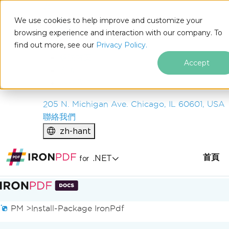
IRON
SOFTWARE
We use cookies to help improve and customize your
產品
browsing experience and interaction with our company. To
find out more, see our
企業
Privacy Policy.
解決方案
Accept
資源
關於我們
205 N. Michigan Ave. Chicago, IL 60601, USA
聯絡我們
zh-hant
首頁
.NET
for
跳至頁尾內容
PM >
Install-Package IronPdf