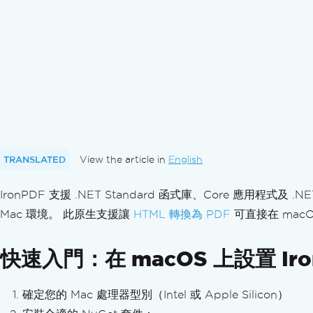
方向與旋轉
自訂紙張尺寸
標準遵循
使用 C# 匯出 PDF/A 格式文件
使用 C# 匯出 PDF/UA 格式文件
匯出不同版本的 PDF
轉換 PDF
多功能 PDF 轉換
從 HTML 字串生成 PDF
從 HTML 檔案轉為 PDF
TRANSLATED
View the article in
English
從 HTML 元素生成 PDF
IronPDF 支援 .NET Standard 函式庫、Core 應用程式及
來自 HTML ZIP 檔案的 PDF
從網址匯入 PDF
Mac 環境。 此原生支援讓
HTML 轉換為 PDF
可直接在 mac
圖片轉 PDF
圖片來自 PDF
快速入門：在 macOS 上設置 Iro
將 DOCX 轉換為 PDF
將 RTF 轉換為 PDF
確定您的 Mac 處理器型別（Intel 或 Apple Silicon）
將 MD 轉換為 PDF