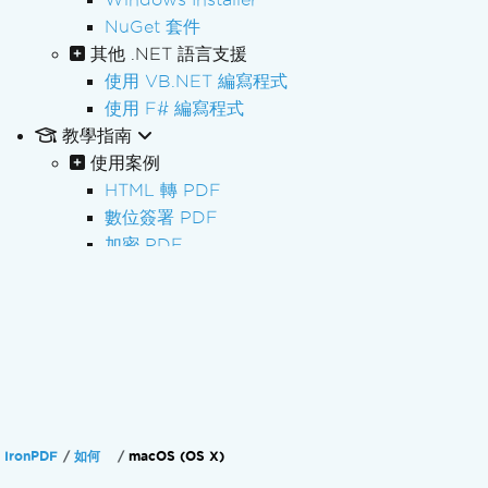
NuGet 套件
其他 .NET 語言支援
使用 VB.NET 編寫程式
使用 F# 編寫程式
教學指南
使用案例
HTML 轉 PDF
數位簽署 PDF
加密 PDF
PDF 資料遮蔽
批次 PDF 處理
PDF 處理
PDF 表單
PDF 報告
處理發票
PDF/A 歸檔
IronPDF
如何
macOS (OS X)
PDF 可存取性 (PDF/UA)