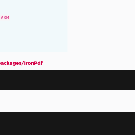
.ARM
ckages/IronPdf