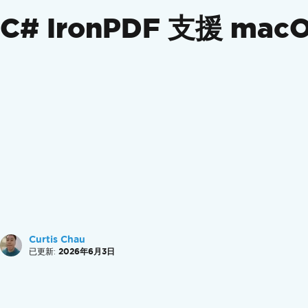
政府合規性
C# IronPDF 支援 macO
功能指南
建立 PDF
轉換 PDF
編輯 PDF
整理 PDF
簽署並保護 PDF
其他功能
操作指南
建立 PDF 檔案
設計完美的 PDF 檔案
建立新的 PDF 檔案
新增頁首與頁尾
新增頁碼
Curtis Chau
使用 DataURIs 嵌入圖片
已更新:
2026年6月3日
從 Azure Blob 儲存體嵌入圖片
OpenAI for PDF
完整的 PDF 自訂功能