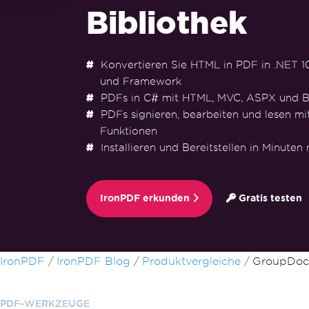
Bibliothek
Konvertieren Sie HTML in PDF in .NET 10, 
und Framework
PDFs in C# mit HTML, MVC, ASPX und B
PDFs signieren, bearbeiten und lesen mi
Funktionen
Installieren und Bereitstellen in Minuten
IronPDF erkunden
Gratis testen
Zum Fußzeileninhalt springen
IronPDF
IronPDF Blog
Produktvergleiche
GroupDoc
PDF-WERKZEUGE