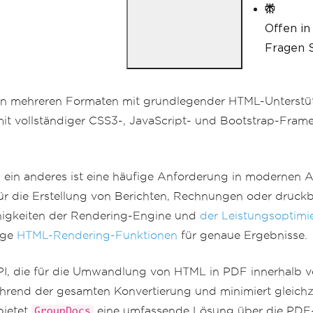
Offen in
Fragen S
n in mehreren Formaten mit grundlegender HTML-Unters
t vollständiger CSS3-, JavaScript- und Bootstrap-Fram
ein anderes ist eine häufige Anforderung in modernen A
ür die Erstellung von Berichten, Rechnungen oder druc
higkeiten der Rendering-Engine und
der Leistungsoptimi
ige
HTML-Rendering-Funktionen
für genaue Ergebnisse.
PI, die für die Umwandlung von HTML in PDF innerhalb
hrend der gesamten Konvertierung und minimiert gleichz
bietet
eine umfassende Lösung über die PDF-E
GroupDocs