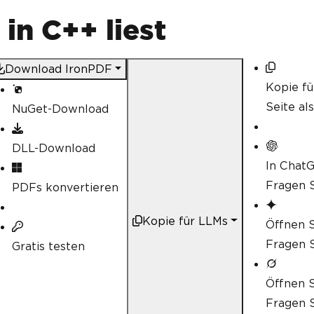
in C++ liest
Download IronPDF
Kopie f
Seite al
NuGet-Download
DLL-Download
In Chat
Fragen S
PDFs konvertieren
Kopie für LLMs
Öffnen S
Fragen S
Gratis testen
Öffnen S
Fragen S