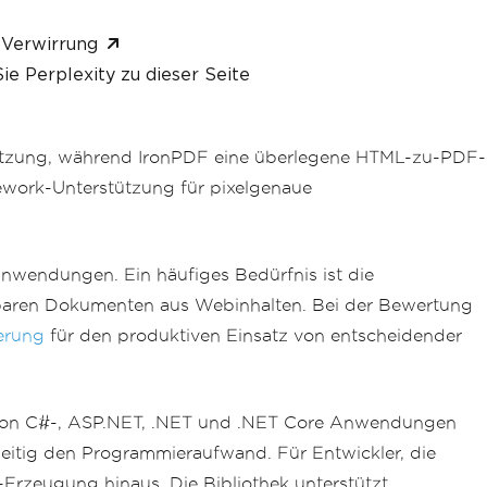
 Verwirrung
ie Perplexity zu dieser Seite
tützung, während IronPDF eine überlegene HTML-zu-PDF-
ework-Unterstützung für pixelgenaue
nwendungen. Ein häufiges Bedürfnis ist die
kbaren Dokumenten aus Webinhalten. Bei der Bewertung
erung
für den produktiven Einsatz von entscheidender
 von C#-, ASP.NET, .NET und .NET Core Anwendungen
eitig den Programmieraufwand. Für Entwickler, die
rzeugung hinaus. Die Bibliothek unterstützt