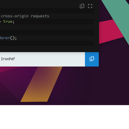
 cross-origin requests
=
true
;
derer
();
ing using C#
Pdf
(
"<h1>Hello World</h1>"
);
 IronPdf
ssets
mages, CSS and JavaScript.
\assets\' is set as the file location to 
nderHtmlAsPdf
(
"<img src='icons/iron.pn
-assets.pdf"
);