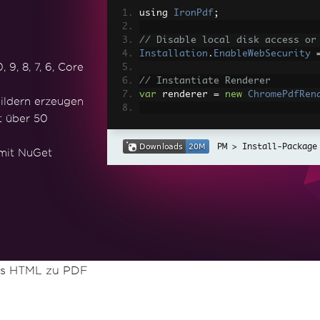
using 
IronPdf
;
// Disable local disk access or
Installation
.
EnableWebSecurity
9, 8, 7, 6, Core
// Instantiate Renderer
var
 renderer 
=
new
ChromePdfRen
ildern erzeugen
t über 50
// Create a PDF from a HTML str
var
 pdf 
=
 renderer
.
RenderHtmlAs
Install-Package
 mit NuGet
// Export to a file or Stream
pdf
.
SaveAs
(
"output.pdf"
);
// Advanced Example with HTML A
// Load external html assets: I
// An optional BasePath 'C:\site
load assets from
var
 myAdvancedPdf 
=
 renderer
.
Re
s HTML zu PDF
g'>"
,
@"C:\site\assets\"
);
myAdvancedPdf
.
SaveAs
(
"html-with