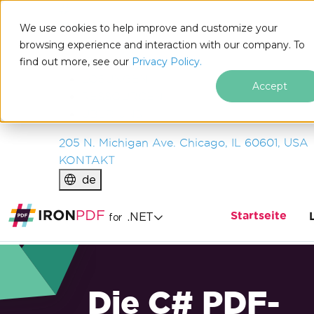
IRON
SOFTWARE
We use cookies to help improve and customize your
PRODUKTE
browsing experience and interaction with our company. To
find out more, see our
UNTERNEHMEN
Privacy Policy.
LÖSUNGEN
Accept
RESSOURCEN
ÜBER UNS
205 N. Michigan Ave. Chicago, IL 60601, USA
KONTAKT
de
Startseite
.NET
for
Die C# PDF-