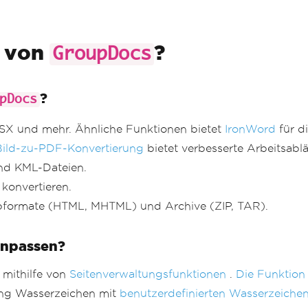
e von
?
GroupDocs
?
pDocs
SX und mehr. Ähnliche Funktionen bietet
IronWord
für d
Bild-zu-PDF-Konvertierung
bietet verbesserte Arbeitsabl
nd KML-Dateien.
konvertieren.
ormate (HTML, MHTML) und Archive (ZIP, TAR).
anpassen?
 mithilfe von
Seitenverwaltungsfunktionen
.
Die Funktion
ng Wasserzeichen mit
benutzerdefinierten Wasserzeiche