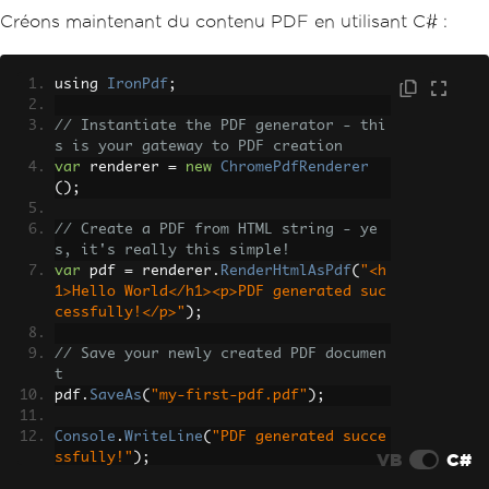
Créons maintenant du contenu PDF en utilisant C# :
using 
IronPdf
;
// Instantiate the PDF generator - thi
s is your gateway to PDF creation
var
 renderer 
=
new
ChromePdfRenderer
();
// Create a PDF from HTML string - ye
s, it's really this simple!
var
 pdf 
=
 renderer
.
RenderHtmlAsPdf
(
"<h
1>Hello World</h1><p>PDF generated suc
cessfully!</p>"
);
// Save your newly created PDF documen
t
pdf
.
SaveAs
(
"my-first-pdf.pdf"
);
Console
.
WriteLine
(
"PDF generated succe
VB
C#
ssfully!"
);