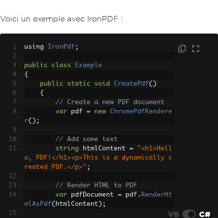
Voici un exemple avec IronPDF :
using 
IronPdf
;
public
class
Example
{
public
static
void
CreatePdf
()
{
// Create a new PDF document
var
 pdf 
=
new
ChromePdfRendere
r
();
// Add some text
string
 htmlContent 
=
"<h1>Hell
o, PDF!</h1><p>This is a dynamically c
reated PDF.</p>"
;
// Render HTML to PDF
var
 pdfDocument 
=
 pdf
.
RenderHt
mlAsPdf
(
htmlContent
);
VB
C#