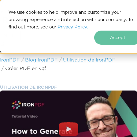
We use cookies to help improve and customize your
browsing experience and interaction with our company. To
find out more, see our
Privacy Policy.
for
.NET
Accept
Passer au contenu du pied de page
IronPDF
Blog IronPDF
Utilisation de IronPDF
Créer PDF en C#
UTILISATION DE IRONPDF