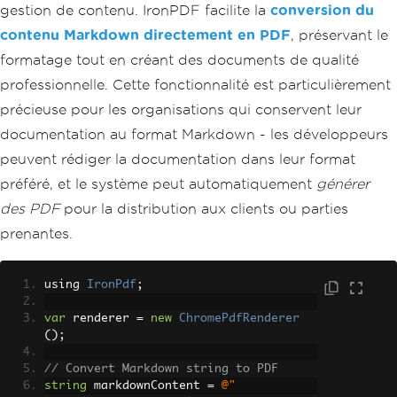
gestion de contenu. IronPDF facilite la
conversion du
ders
var
 templateHtml 
=
File
.
ReadAllText
(
"T
contenu Markdown directement en PDF
, préservant le
emplates/contract-template.html"
);
formatage tout en créant des documents de qualité
templateHtml 
=
 templateHtml
.
Replace
(
"{{ClientName}}"
,
"Tech I
professionnelle. Cette fonctionnalité est particulièrement
nnovations Inc."
)
précieuse pour les organisations qui conservent leur
.
Replace
(
"{{ContractDate}}"
,
DateT
ime
.
Now
.
ToString
(
"MMMM dd, yyyy"
))
documentation au format Markdown - les développeurs
.
Replace
(
"{{ContractValue}}"
,
"$5
peuvent rédiger la documentation dans leur format
0,000"
);
préféré, et le système peut automatiquement
générer
var
 contractPdf 
=
 renderer
.
RenderHtmlA
des PDF
pour la distribution aux clients ou parties
sPdf
(
templateHtml
);
prenantes.
contractPdf
.
SaveAs
(
"contract-final.pd
f"
);
using 
IronPdf
;
var
 renderer 
=
new
ChromePdfRenderer
();
// Convert Markdown string to PDF
string
 markdownContent 
=
@"