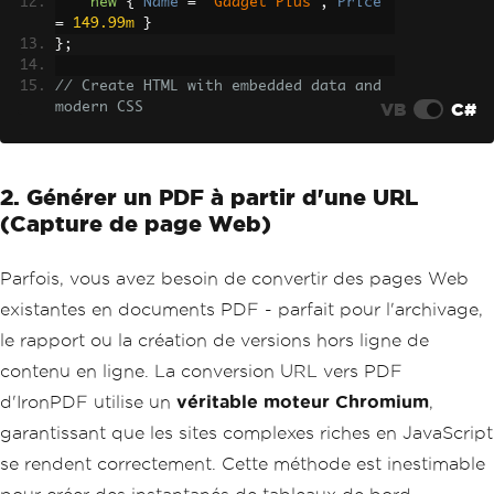
new
{
Name
=
"Gadget Plus"
,
Price
=
149.99m
}
};
// Create HTML with embedded data and 
VB
C#
modern CSS
var
 html 
=
 $@
"
<html>
<head>
2. Générer un PDF à partir d'une URL
<style>
            body 
{{
font
-
family
:
'Segoe 
(Capture de page Web)
UI'
,
Arial
,
 sans
-
serif
;
                margin
:
40px
;
                color
:
#333;}}
Parfois, vous avez besoin de convertir des pages Web
.
invoice
-
header 
{{
display
:
existantes en documents PDF - parfait pour l'archivage,
flex
;
le rapport ou la création de versions hors ligne de
                justify
-
content
:
 space
-
between
;
contenu en ligne. La conversion URL vers PDF
                border
-
bottom
:
2px
 sol
d'IronPDF utilise un
véritable moteur Chromium
,
id 
#0066cc;
                padding
-
bottom
:
20p
garantissant que les sites complexes riches en JavaScript
x
;}}
se rendent correctement. Cette méthode est inestimable
.
items
-
table 
{{
width
:
10
0
%;