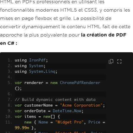
HTML en PDFs professionnels en utilisant les
fonctionnalités modernes HTML5 et CSS3, y compris les
mises en page flexbox et grille. La possibilité de
convertir dynamiquement le contenu HTML fait de cette
approche la plus polyvalente pour
la création de PDF
en C# :
using 
IronPdf
;
using 
System
;
using 
System
.
Linq
;
var
 renderer 
=
new
ChromePdfRenderer
();
// Build dynamic content with data
var
 customerName 
=
"Acme Corporation"
;
var
 orderDate 
=
DateTime
.
Now
;
var
 items 
=
new
[]
{
new
{
Name
=
"Widget Pro"
,
Price
=
99.99m
},