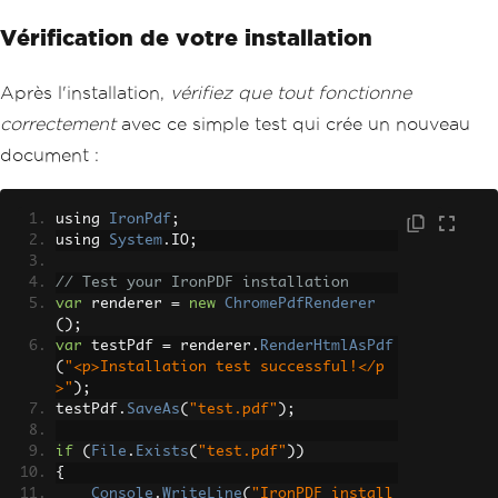
Vérification de votre installation
Après l'installation,
vérifiez que tout fonctionne
correctement
avec ce simple test qui crée un nouveau
document :
using 
IronPdf
;
using 
System
.
IO
;
// Test your IronPDF installation
var
 renderer 
=
new
ChromePdfRenderer
();
var
 testPdf 
=
 renderer
.
RenderHtmlAsPdf
(
"<p>Installation test successful!</p
>"
);
testPdf
.
SaveAs
(
"test.pdf"
);
if
(
File
.
Exists
(
"test.pdf"
))
{
Console
.
WriteLine
(
"IronPDF install