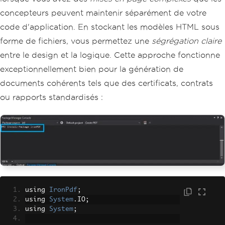
// For authenticated pages, you can se
    </body>
concepteurs peuvent maintenir séparément de votre
t cookies
    </html>"
;
var
 cookieManager 
=
 renderer
.
Rendering
code d'application. En stockant les modèles HTML sous
Options
.
CustomCookies
;
// Generate the PDF document
forme de fichiers, vous permettez une
ségrégation claire
cookieManager
[
"session_id"
]
=
"your-se
var
 pdf 
=
 renderer
.
RenderHtmlAsPdf
(
htm
ssion-token"
;
l
);
entre le design et la logique. Cette approche fonctionne
pdf
.
SaveAs
(
$
"invoice-{orderDate:yyyyMM
exceptionnellement bien pour la génération de
// Capture authenticated content
dd}.pdf"
);
var
 securePdf 
=
 renderer
.
RenderUrlAsPd
documents cohérents tels que des certificats, contrats
f
(
"https://app.example.com/private/rep
ou rapports standardisés :
ort"
);
securePdf
.
SaveAs
(
"private-report.pd
f"
);
using 
IronPdf
;
using 
System
.
IO
;
using 
System
;