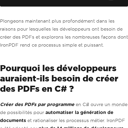
// Save the PDF
        pdfDocument
.
SaveAs
(
"MyDynamicP
df.pdf"
);
}
Plongeons maintenant plus profondément dans les
}
raisons pour lesquelles les développeurs ont besoin de
créer des PDFs et explorons les nombreuses façons dont
IronPDF rend ce processus simple et puissant.
Pourquoi les développeurs
auraient-ils besoin de créer
des PDFs en C# ?
Créer des PDFs par programme
en C# ouvre un monde
de possibilités pour
automatiser la génération de
documents
et rationaliser les processus métier. IronPDF