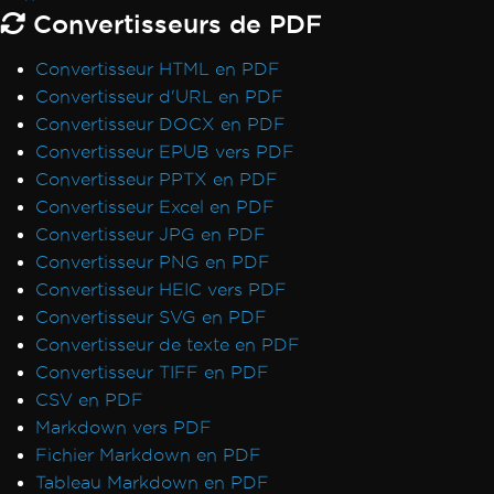
Convertisseurs de PDF
Initialisation Vulkan/ANGLE dans Docker
AccessViolationException après InsertPdf
Convertisseur HTML en PDF
avec en-têtes/pieds de page HTML
Convertisseur d'URL en PDF
Crash ReadyToRun FailFast
Convertisseur DOCX en PDF
Rendering & Layout
Convertisseur EPUB vers PDF
Bootstrap / Flex / CSS
Convertisseur PPTX en PDF
Pixel Perfect HTML Formatting
Convertisseur Excel en PDF
CSS Page Breaks
Convertisseur JPG en PDF
CSS @page Rules vs RenderingOptions
Convertisseur PNG en PDF
Initializing RenderingOptions Correctly
Convertisseur HEIC vers PDF
Headers/Footers and Page Breaks
Convertisseur SVG en PDF
MaxHeight in Headers and Footers
Convertisseur de texte en PDF
Chunked Headers and Footers
Convertisseur TIFF en PDF
Header and Content Misalignment
CSV en PDF
Default Placeholders
Markdown vers PDF
Table Headers
Fichier Markdown en PDF
Rectangle Positioning
Tableau Markdown en PDF
Resize, Extend, Transform