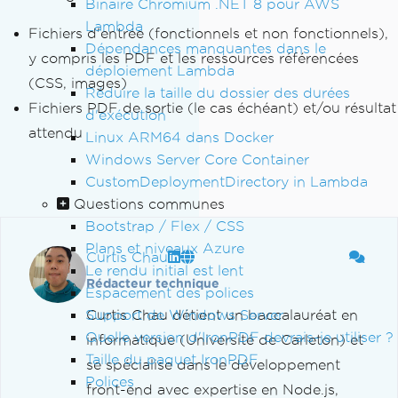
Binaire Chromium .NET 8 pour AWS
Lambda
Fichiers d'entrée (fonctionnels et non fonctionnels),
Dépendances manquantes dans le
y compris les PDF et les ressources référencées
déploiement Lambda
(CSS, images)
Réduire la taille du dossier des durées
Fichiers PDF de sortie (le cas échéant) et/ou résultat
d'exécution
attendu
Linux ARM64 dans Docker
Windows Server Core Container
CustomDeploymentDirectory in Lambda
Questions communes
Bootstrap / Flex / CSS
Plans et niveaux Azure
Curtis Chau
Le rendu initial est lent
Rédacteur technique
Espacement des polices
Support de Windows Server
Curtis Chau détient un baccalauréat en
Quelle version d'IronPDF devrais-je utiliser ?
informatique (Université de Carleton) et
Taille du paquet IronPDF
se spécialise dans le développement
Polices
front-end avec expertise en Node.js,