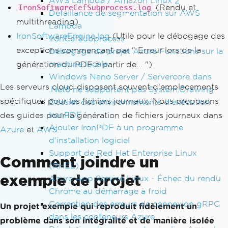
AWS Lambda / Amazon Linux 2
(Rendu et
IronSoftwareCefSubprocess.log
Défaillance de segmentation sur AWS
multithreading)
Lambda
IronSoftwareEngine.log
(Utile pour le débogage des
IronCefSubprocess
exceptions commençant par " Erreur lors de la
Débogage du projet Azure Functions sur la
machine locale
génération du PDF à partir de... ")
Windows Nano Server / Servercore dans
Les serveurs cloud disposent souvent d'emplacements
.Net6 ne supportent pas System.Drawing
spécifiques pour les fichiers journaux. Nous proposons
Dossier des environnements d'exécution
IronPDF
des guides pour la génération de fichiers journaux dans
Ajouter IronPDF à un programme
Azure
et
AWS
.
d'installation logiciel
Support de Red Hat Enterprise Linux
Comment joindre un
(RHEL)
exemple de projet
Azure App Service Linux - Échec du rendu
Chrome au démarrage à froid
Correction des erreurs de connexion gRPC
Un projet exemple qui reproduit fidèlement un
dans les conteneurs Azure
problème dans son intégralité et de manière isolée