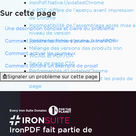
IronPdf.Native.UpdatedChrome
Le PDF diffère de l'aperçu avant impression
Sur cette page
de Chrome
Incompatibilité de l'assemblage après mise à
Une description concise et claire du problème
niveau de version
Redimensionner, étendre, transformer
Comment joindre les fichiers journaux IronPDF
Mélange des versions des produits Iron
Comment activer les journaux
WCAG et PDF/UA
Sauts de page CSS
Comment joindre un exemple de projet
Performances d'UpdatedChrome
Signaler un problème sur cette page
MaxHeight dans les en-têtes et les pieds de
page
Surcharge du rendu HTML
Positionnement des rectangles
AWS Lambda sans Docker
Espaces réservés par défaut
Guides de dépannage
IronPDF fait partie de
Appliquer une clé de licence dans IronPDF