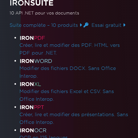
IRON
SUITE
Formatage HTML pixel parfait
Azure Blob Storage
10 API .NET
pour vos documents
Serveur Blazor / WebAssembly (WASM)
Suite complète – 10 produits
Essai gratuit
Signatures numériques
En-têtes/Pieds de page et sauts de page
Liens des produits
Langues internationales et CMJK
Créer, lire et modifier des PDF. HTML vers
IronPDF et IIS
PDF pour .NET.
Kerberos
Police cassée sur AWS Lambda
Modifier des fichiers DOCX. Sans Office
Visibilité des métadonnées
Interop.
Impression depuis une imprimante réseau
Rasteriser en image en utilisant
Modifier des fichiers Excel et CSV. Sans
MemoryStream
Office Interop.
Rendre la vue en chaîne
Alternatives à System.Drawing.Common
Créer, lire et modifier des présentations. Sans
(.NET 7 & Non-Windows)
Office Interop.
En-têtes de tableau
Utiliser la compilation ReadyToRun
OCR en 125 langues.