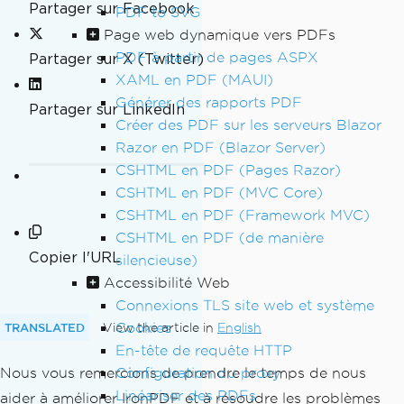
Partager sur Facebook
PDF to SVG
Page web dynamique vers PDFs
PDF à partir de pages ASPX
Partager sur X (Twitter)
XAML en PDF (MAUI)
Générer des rapports PDF
Partager sur LinkedIn
Créer des PDF sur les serveurs Blazor
Razor en PDF (Blazor Server)
CSHTML en PDF (Pages Razor)
CSHTML en PDF (MVC Core)
CSHTML en PDF (Framework MVC)
CSHTML en PDF (de manière
Copier l'URL
silencieuse)
Accessibilité Web
Connexions TLS site web et système
Cookies
TRANSLATED
View the article in
English
En-tête de requête HTTP
Nous vous remercions de prendre le temps de nous
Configuration du proxy
Linéariser des PDFs
aider à améliorer IronPDF et à résoudre les problèmes