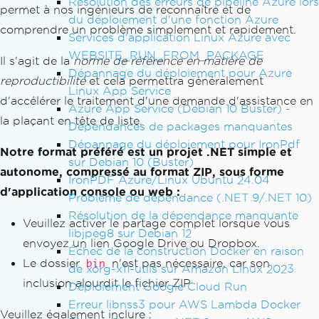
Résolution des erreurs de pipeline Azure lors
permet à nos ingénieurs de reconnaître et de
du déploiement d'une fonction Azure
comprendre un problème simplement et rapidement.
Services d'application Linux Azure avec
WEBSITE_RUN_FROM_PACKAGE
Il s'agit de la
norme de référence en matière de
Dépannage du déploiement pour Azure
reproductibilité
et cela permettra généralement
Linux App Service
d'accélérer le traitement d'une demande d'assistance en
Azure App Service (Debian 10 Buster) -
la plaçant en tête de liste.
Dépendances de packages manquantes
Dépannage du déploiement pour IronPdf
Notre format préféré est un projet .NET simple et
sur Debian 10 (Buster)
autonome, compressé au format ZIP, sous forme
IronPDF Azure/Linux Ubuntu 24.04
d'application console ou web :
Problème de dépendance (.NET 9/.NET 10)
Résolution de la dépendance manquante
Veuillez activer le partage complet lorsque vous
libjpeg8 sur Debian 12
envoyez un lien Google Drive ou Dropbox.
Échec de la construction Docker en raison
Le dossier
n'est pas nécessaire, car son
bin
de xorg-x11-utils sur Amazon Linux 2023
inclusion alourdit le fichier ZIP
Déploiement Google Cloud Run
Erreur libnss3 pour AWS Lambda Docker
Veuillez également inclure :