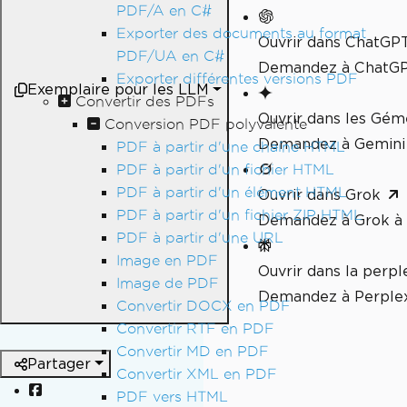
PDF/A en C#
Exporter des documents au format
Ouvrir dans ChatGP
PDF/UA en C#
Demandez à ChatGPT
Exporter différentes versions PDF
Exemplaire pour les LLM
Convertir des PDFs
Ouvrir dans les Gé
Conversion PDF polyvalente
Demandez à Gemini 
PDF à partir d'une chaîne HTML
PDF à partir d'un fichier HTML
PDF à partir d'un élément HTML
Ouvrir dans Grok
PDF à partir d'un fichier ZIP HTML
Demandez à Grok à 
PDF à partir d'une URL
Image en PDF
Ouvrir dans la perpl
Image de PDF
Demandez à Perplex
Convertir DOCX en PDF
Convertir RTF en PDF
Convertir MD en PDF
Partager
Convertir XML en PDF
PDF vers HTML