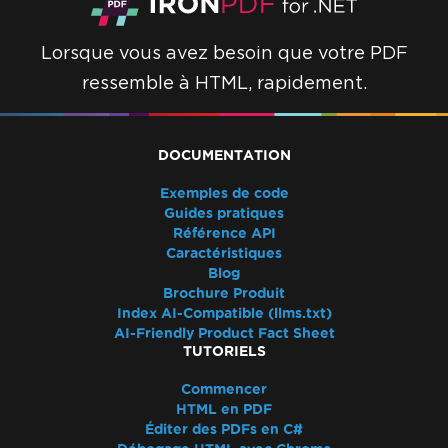
Erreurs de sauvegarde de chemin virtuel
Signatures CSP et CNG
Lorsque vous avez besoin que votre PDF
Transparence et couleur dans PDF-to-Image
ressemble à HTML, rapidement.
Rendu IronPdf.UpdatedChrome
Surveiller la mémoire dans Linux/WSL
Signets via ExtractTextFromPage
DOCUMENTATION
Utilisation de la mémoire CEF/Chromium
Désalignement des en-têtes et du contenu
Exemples de code
Polices Adobe en tant que Type 3
Guides pratiques
Référence API
Sortie Docker IronPdfEngine
Caractéristiques
Polices personnalisées dans les champs de
Blog
formulaire
Brochure Produit
Messages d'exception
Index AI-Compatible (llms.txt)
AI-Friendly Product Fact Sheet
Accès au chemin 'Global-
TUTORIELS
IronSoftwareDeploymentGlobal' refusé
502 Mauvaise passerelle
Commencer
HTML en PDF
Erreur lors de l'établissement d'une
Éditer des PDFs en C#
connexion au serveur de licences