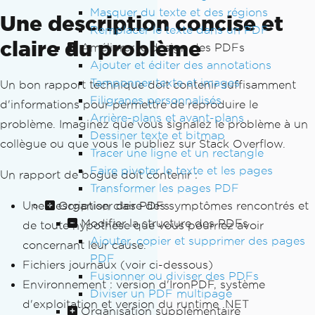
Masquer du texte et des régions
Une description concise et
Remplacer le texte dans un PDF
claire du problème
Améliorer le design des PDFs
Ajouter et éditer des annotations
Tamponner texte et images
Un bon rapport technique doit contenir suffisamment
Filigranes personnalisés
d'informations pour permettre de reproduire le
Arrière-plans et avant-plans
problème. Imaginez que vous signalez le problème à un
Dessiner texte et bitmap
collègue ou que vous le publiez sur Stack Overflow.
Tracer une ligne et un rectangle
Faire pivoter le texte et les pages
Un rapport de bogue doit contenir :
Transformer les pages PDF
Une description claire des symptômes rencontrés et
Organiser des PDFs
Modifier la structure des PDFs
de toute hypothèse que vous pourriez avoir
Ajouter, copier et supprimer des pages
concernant leur cause.
PDF
Fichiers journaux (voir ci-dessous)
Fusionner ou diviser des PDFs
Environnement : version d'IronPDF, système
Diviser un PDF multipage
d'exploitation et version du runtime .NET
Organisation supplémentaire