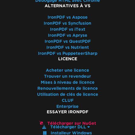
Débogage HTML avec Chrome
Erreur lors du déploiement des
ALTERNATIVES À VS
dépendances de Chrome
IronPDF vs Aspose
Erreur lors du déploiement des
IronPDF vs Syncfusion
dépendances de Pdfium
IronPDF vs iText
Erreur lors de l'ouverture d'un document à
IronPDF vs Apryse
IronPDF vs QuestPDF
partir de bytes : 'mauvaise allocation'
IronPDF vs Nutrient
Échec du déploiement du package NuGet
IronPDF vs PuppeteerSharp
Le processus GPU n'est pas utilisable
LICENCE
Code de retour invalide de
Acheter une licence
CefExecuteProcess de 0
Trouver un revendeur
IronPDF ne peut pas ouvrir / analyser un
Mises à niveau de licence
fichier PDF spécifique
Renouvellements de licence
Utilisation de clés de licence
Exception native IronPDF
CLUF
IronPDFAssemblyVersionMismatchException
Enterprise
Service réseau crashé, redémarrage du
ESSAYER IRONPDF
service
Télécharger sur NuGet
Aucune fonction trouvée avec le nom
Télécharger DLL
SetLogEvent avec le code d'erreur (127)
Installeur Windows