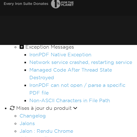
PDF/UA Compliance
WCAG and PDF/UA
PDF File Versions
IronPDF - Security CVE
Log4j
Sophos Shellcode Detection
Exception Messages
IronPDF Native Exception
Network service crashed, restarting service
Managed Code After Thread State
Destroyed
IronPDF can not open / parse a specific
PDF file
Non-ASCII Characters in File Path
Mises à jour du produit
Changelog
Jalons
Jalon : Rendu Chrome