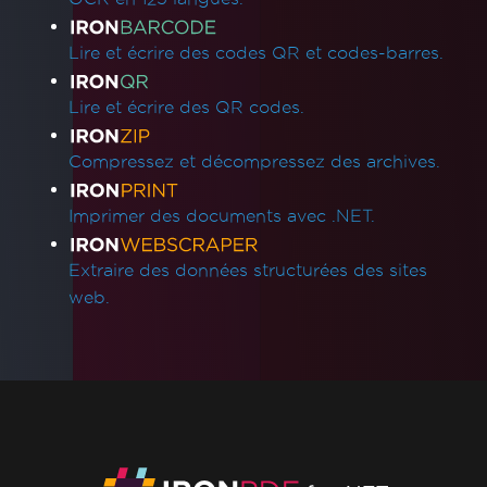
Exception de déploiement pour IronPdf.Slim
v2025.5.6
Lire et écrire des codes QR et codes-barres.
Incompatibilité de version ClickOnce
.NET Framework plante avec Prefer32Bit
Lire et écrire des QR codes.
PDF/UA affiche un fond gris
Les emojis ne s'affichent pas
Compressez et décompressez des archives.
Règles CSS @page vs RenderingOptions
Initialisation correcte de RenderingOptions
Imprimer des documents avec .NET.
Disparités de police : Windows vs Linux
Incorporation de polices personnalisées sous
Extraire des données structurées des sites
Linux
web.
Extraction de texte hors ordre
Validation de licence ASP.NET Web Forms
La connexion Docker d'IronPdfEngine
échoue sur macOS ARM
Noms d'auteurs dans les métadonnées PDF
Ajouter des polices en utilisant CSS
Conformité PDF/UA