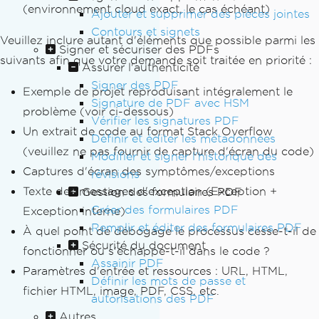
(environnement cloud exact, le cas échéant)
Ajouter et supprimer des pièces jointes
Contours et signets
Veuillez inclure autant d'éléments que possible parmi les
Signer et sécuriser des PDFs
suivants afin que votre demande soit traitée en priorité :
Assurer l'authenticité
Signer des PDF
Exemple de projet reproduisant intégralement le
Signature de PDF avec HSM
problème (voir ci-dessous)
Vérifier les signatures PDF
Un extrait de code au format Stack Overflow
Définir et éditer les métadonnées
(veuillez ne pas fournir de capture d'écran du code)
Modifier et signer l'historique des
Captures d'écran des symptômes/exceptions
révisions
Texte des messages d'exception (Exception +
Gestion des formulaires PDF
Créer des formulaires PDF
Exception interne)
Remplir et éditer des formulaires PDF
À quel point de débogage le processus cesse-t-il de
Sécurité du document
fonctionner ou s'échappe-t-il dans le code ?
Assainir PDF
Paramètres d'entrée et ressources : URL, HTML,
Définir les mots de passe et
fichier HTML, image, PDF, CSS, etc.
autorisations des PDF
Autres