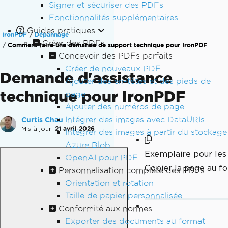
Signer et sécuriser des PDFs
Fonctionnalités supplémentaires
Guides pratiques
IronPDF
Dépannage
Créer des PDFs
Comment faire une demande de support technique pour IronPDF
Concevoir des PDFs parfaits
Créer de nouveaux PDF
Demande d'assistance
Ajouter des en-têtes et des pieds de
technique pour IronPDF
page
Ajouter des numéros de page
Intégrer des images avec DataURIs
Curtis Chau
Mis à jour:
21 avril 2026
Intégrer des images à partir du stockage
Azure Blob
Exemplaire pour le
OpenAI pour PDF
Copier la page au 
Personnalisation complète des PDFs
Orientation et rotation
Taille de papier personnalisée
Conformité aux normes
Exporter des documents au format