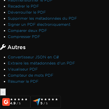
Redimensionner le PDF
International Languages and CMJK
Recadrer le PDF
Out-of-Order Text Extraction
Déverrouiller le PDF
Export, Images & Streams
Supprimer les métadonnées du PDF
Convert PDF to Base64
Signer un PDF électroniquement
Rasterize to Image using MemoryStream
Comparer deux PDF
Transparency and Color in PDF-to-Image
Compresser PDF
Large Output Files Using ImageToPDF
Autres
Render view to string
Forms, Bookmarks & Metadata
Convertisseur JSON en C#
Custom Fonts in Form Fields
Extraire les métadonnées d'un PDF
AccessViolationException in Forms
Visualiseur PDF
Bookmarks via ExtractTextFromPage
Compteur de mots PDF
MetaData Visibility
Résumer le PDF
Author Names in PDF Metadata
Performance & Memory
Initial render is slow
★★★★★
★★★★★
★★★★★
★★★★★
IronPDF Performance Assistance
4.9
5
/ 5
/ 5