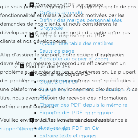
Conversion PDF sur mesure
que vous pourriez rencontrer. La grande majorité de nos
Options de rendu
fonctionnalités et mises à jour sont motivées par les
Définir des marges personnalisées
demandes de nos clients, et nous considérons le
Grayscale
développement logiciel comme un dialogue entre nos
Affiner la disposition du PDF
clients et nos développeurs.
Ajouter une table des matières
Sauts de page
Afin d'assurer le support, notre équipe d'ingénieurs
S'adapter au papier et zoom
devra être en mesure de reproduire efficacement un
Modifier des PDFs
problème et de créer des tests de régression. La plupart
Modifier les objets PDF
des problèmes que nous rencontrons sont spécifiques à
Objet DOM PDF
une plateforme ou à un environnement d'exécution. À ce
Enregistrer et exporter des documents
PDF
titre, nous avons besoin de recevoir des informations
Charger des PDF depuis la mémoire
extrêmement concises.
Exporter des PDF en mémoire
Veuillez envoyer toutes vos demandes d'assistance à
Modifier le texte du document
Analyser des PDF en C#
support@ironsoftware.com
.
Extraire texte et images