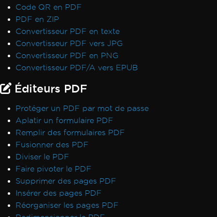
Code QR en PDF
PDF Differs from Chrome Print Preview
PDF en ZIP
IronPdf.UpdatedChrome Rendering
Convertisseur PDF en texte
PDF/UA Renders Gray Background
Convertisseur PDF vers JPG
IronPDF - _blank hyperlinks in a PDF open
Convertisseur PDF en PNG
in same browser tab
Convertisseur PDF/A vers EPUB
Print From Network Printer
Unhandled case for AdaptiveRenderEngine
Éditeurs PDF
AccessViolationException After InsertPdf
with HTML Headers/Footers
Protéger un PDF par mot de passe
Fonts & Text
Aplatir un formulaire PDF
Fonts
Remplir des formulaires PDF
Font Kerning
Fusionner des PDF
Add Fonts Using CSS
Diviser le PDF
Custom Font Embedding on Linux
Faire pivoter le PDF
Font Discrepancies: Windows vs Linux
Supprimer des pages PDF
Broken Font on AWS Lambda
Insérer des pages PDF
Adobe Fonts as Type 3
Réorganiser les pages PDF
Emojis Not Rendering