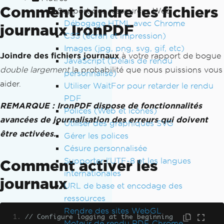
Comment joindre les fichiers
Support des ressources Web
Débogage HTML avec Chrome
journaux IronPDF
CSS (écran et impression)
Images (jpg, png, svg, gif, etc)
Joindre des fichiers journaux
à votre rapport de bogue
JavaScript (Délais de rendu
double largement
la probabilité que nous puissions vous
personnalisé)
aider.
Utiliser WaitFor pour retarder le rendu
PDF
REMARQUE : IronPDF dispose de fonctionnalités
Polices (Web et icônes)
avancées de journalisation des erreurs qui doivent
Utiliser des graphiques SVG
être activées.
Gérer les polices
Césure personnalisée
Supporter l'UTF-8 et les langues
Comment activer les
internationales
journaux
URL de base et encodage des
ressources
Rendre des sites WebGL
// Configure logging at the beginning 
Moteur de rendu PDF Chrome