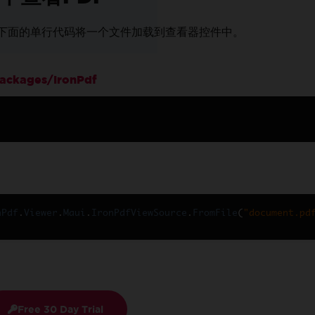
 下面的单行代码将一个文件加载到查看器控件中。
ckages/IronPdf
nPdf
.
Viewer
.
Maui
.
IronPdfViewSource
.
FromFile
(
"document.pd
Free 30 Day Trial