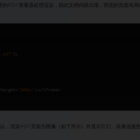
置的PDF查看器处理渲染，因此文档内联出现，而您的页面布局保持
e.pdf"
);
 height
=
"600px"
></
iframe
>
渲染PDF页面为图像（如下所示）并显示它们，或者连接您选择的