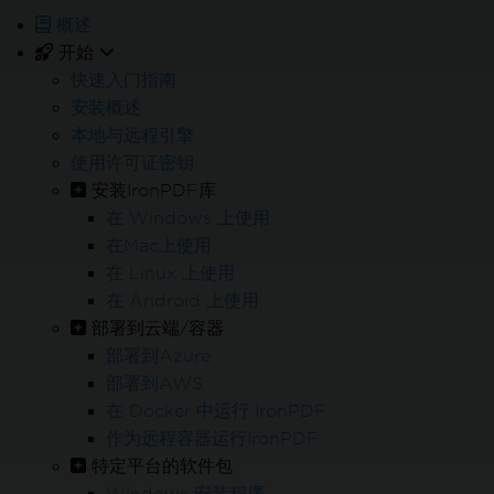
功能齐全的产品
概述
使用功能齐全的产品30天。
开始
几分钟内即可启动和运行。
快速入门指南
安装概述
本地与远程引擎
24/5 技术支持
使用许可证密钥
安装IronPDF库
在产品试用期间，全面访问我们的支持工程团队
在 Windows 上使用
在Mac上使用
在 Linux 上使用
在 Android 上使用
部署到云端/容器
在线 24/5
部署到Azure
需要帮助吗？
我们的销售团队很乐意为您服务。
部署到AWS
试用Enterprise版
在 Docker 中运行 IronPDF
作为远程容器运行IronPDF
特定平台的软件包
Windows 安装程序