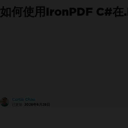
政府合规性
如何使用IronPDF C#在
功能指南
创建PDF
转换PDF
编辑 PDF
组织 PDF
签名和保护 PDF
附加功能
操作指南
创建 PDF 文件
设计完美的 PDF
创建新的 PDF
增加页眉和页脚
增加页码
Curtis Chau
使用DataURIs嵌入图像
已更新:
2026年6月28日
从Azure Blob存储嵌入图像
OpenAI用于PDF
完整的 PDF 定制