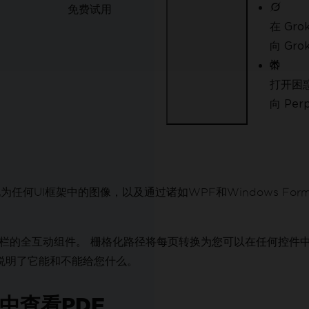
免费试用
在 Gro
向 Gr
打开困
向 Pe
为任何UI框架中的图像，以及通过诸如WPF和Windows For
具栏的全互动组件。 栅格化路径将每页转换为您可以在任何控件中
说明了它能和不能给您什么。
I中查看PDF