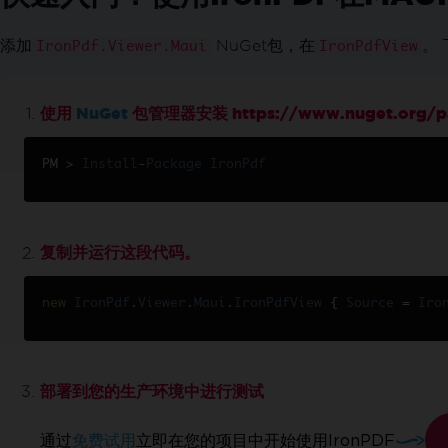
将XML转换为PDF
PDF 到 HTML
添加
NuGet包，在
。
IronPdf.Viewer.Maui
IronPdfView
PDF to SVG
动态网页到 PDF
从ASPX页面生成PDF
使用
NuGet
包管理器安装 https://www.nuget.org/pa
XAML 转 PDF (MAUI)
生成PDF报告
PM 
>
Install
-
Package
IronPdf
在 Blazor 服务器中创建 PDF
Razor 到 PDF（Blazor Server）
CSHTML 到 PDF（Razor 页面）
复制并运行这段代码。
CSHTML到PDF (MVC Core)
CSHTML 到 PDF (MVC 框架)
new
IronPdf
CSHTML到PDF（无头）
.
Viewer
.
Maui
.
IronPdfView
{
Source
=
Iro
网页可访问性
TLS 网站和系统登录
Cookies
部署到您的生产环境中进行测试
HTTP 请求头
代理配置
通过
免费试用
立即在您的项目中开始使用IronPDF