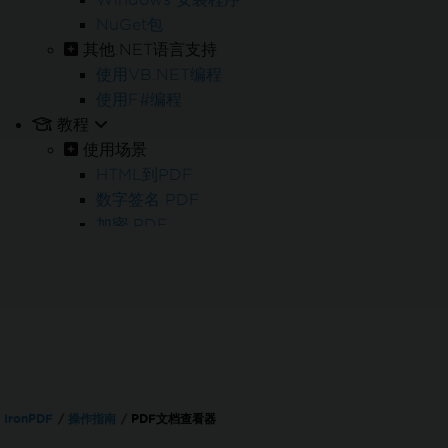
NuGet包
其他.NET语言支持
使用VB.NET编程
使用F#编程
教程
使用场景
HTML到PDF
数字签名 PDF
加密 PDF
编辑 PDF
批量处理 PDF
PDF处理
PDF 表单
PDF 报告
处理发票
PDF/A 存档
IronPDF
操作指南
PDF文档查看器
PDF 无障碍访问 (PDF/UA)