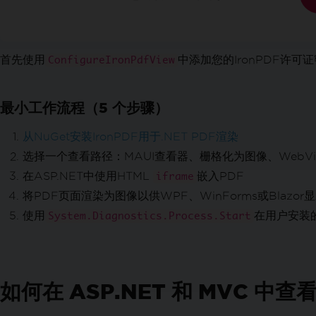
线性化PDF
定制 PDF 转换
渲染选项
设置自定义边距
首先使用
中添加您的IronPDF许
ConfigureIronPdfView
灰度
优化 PDF 布局
最小工作流程（5 个步骤）
添加目录
分页符
从NuGet安装IronPDF用于.NET PDF渲染
适合纸张和缩放
选择一个查看路径：MAUI查看器、栅格化为图像、WebV
编辑 PDF
在ASP.NET中使用HTML
嵌入PDF
iframe
编辑 PDF 对象
将PDF页面渲染为图像以供WPF、WinForms或Blazor
PDF DOM 对象
使用
在用户安装
System.Diagnostics.Process.Start
保存与导出 PDF 文档
从内存加载 PDF
将 PDF 导出到内存
编辑文档文本
如何在 ASP.NET 和 MVC 中查看
在 C# 中解析 PDF
提取文本和图像