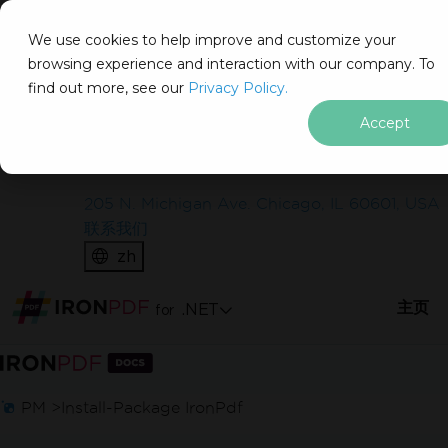
IRON
SOFTWARE
We use cookies to help improve and customize your
产品
browsing experience and interaction with our company. To
find out more, see our
企业
Privacy Policy.
解决方案
Accept
资源
关于我们
205 N. Michigan Ave. Chicago, IL 60601, USA
免费开始
联系我们
zh
无需信用卡
在实际环境中测试
主页
.NET
for
在生产环境中测试，没有水印。
跳至页脚内容
在您需要的地方使用。
PM >
Install-Package IronPdf