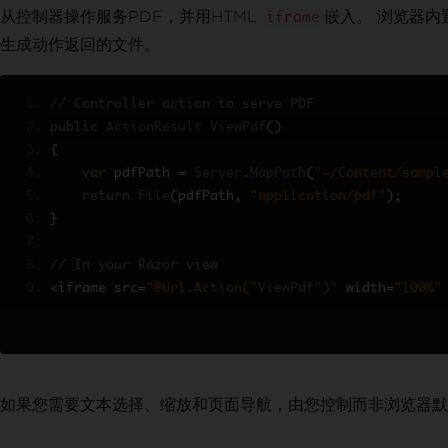
编辑文本和区域
从控制器操作服务PDF，并用HTML
嵌入。 浏览器内
iframe
在PDF中替换文本
生成动作返回的文件。
增强 PDF 设计
添加和编辑注释
// Controller action to serve PDF
添加文字和图像
public
ActionResult
ViewPdf
()
自定义水印
{
背景和前景
var
 pdfPath 
=
Server
.
MapPath
(
"~/Content/sampl
绘制文本和位图
return
File
(
pdfPath
,
"application/pdf"
);
画线和矩形
}
旋转文本和页面
转换 PDF 页面
// In your Razor view
组织 PDF
<
iframe src
=
"@Url.Action("
ViewPdf
")"
 width
=
"100%"
编辑 PDF 结构
添加、复制和删除 PDF 页面
合并或拆分 PDF
拆分多页 PDF
如果您需要文本选择、缩放和页面导航，由您控制而非浏览器默认，
补充组织
添加和移除附件