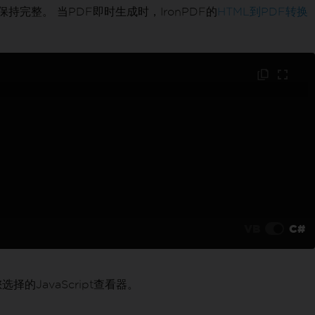
完整。 当PDF即时生成时，IronPDF的
HTML到PDF转换
VB
C#
JavaScript查看器。