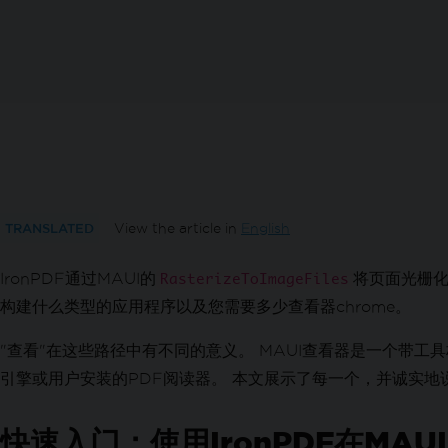
方向和旋转
自定义纸张大小
标准合规性
在C#中导出PDF/A格式文档
在C#中导出PDF/UA格式文档
导出不同的PDF版本
转换 PDF
多功能 PDF 转换
从 HTML 字符串生成 PDF
从 HTML 文件生成 PDF
TRANSLATED
View the article in
English
HTML元素生成PDF
IronPDF通过MAUI的
从HTML ZIP文件生成PDF
将页面光栅化
RasterizeToImageFiles
从 URL 生成 PDF
构建什么类型的应用程序以及您需要多少查看器chrome。
图像到PDF
"查看"在这些路径中有不同的意义。 MAUI查看器是一个带工
从PDF生成图像
引擎或用户安装的PDF阅读器。 本文展示了每一个，并诚实地
将DOCX转换为PDF
转换RTF为PDF
将MD转换为PDF
快速入门：使用IronPDF在MAU