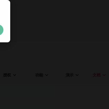
立
钥
。
无任何限
授权
功能
演示
文档
Your tria