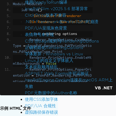
使用ReadyToRun编译
Module
Module3
IronPdf.Slim v2025.5.6 部署异常
Sub
Main
()
ClickOnce版本不兼容
' Initialize PDF renderer
.NET Framework在Prefer32Bit时崩溃
        Dim Renderer = New HtmlToPdf()
PDF/UA呈现灰色背景
表情符号未呈现
        '
Set
 rendering options
Renderer
.
PrintOptions
.
CssMedia
CSS @page规则与RenderingOptions
Type
=
IronPdf
.
Rendering
.
PdfPrintOptio
正确初始化RenderingOptions
ns
.
PdfCssMediaType
.
Print
字体差异：Windows vs Linux
Renderer
.
PrintOptions
.
EnableHt
Linux上的自定义字体嵌入
mlBackgrounds
=
False
文本提取顺序错乱
Renderer
.
PrintOptions
.
PaperOri
ASP.NET Web Forms许可证验证
entation
=
IronPdf
.
Rendering
.
PdfPrintO
IronPdfEngine Docker连接在macOS ARM上
ptions
.
PdfPaperOrientation
.
Landscape
失败
VB .NET
Renderer
.
PrintOptions
.
RenderDe
PDF元数据中的Author名称
lay
=
500
' milliseconds
使用CSS添加字体
PDF/UA 合规性
        '
Render
 the HTML file 
as
 a PD
示例 HTML 文件
F
虚拟路径保存错误