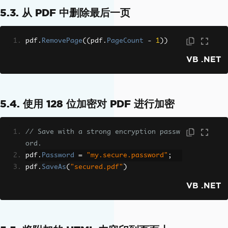
<img
src
=
"http://thema
5.3. 从 PDF 中删除最后一页
rklee.com/wp-content/uploads/2013/12/s
tarlight.jpg"
width
=
"100%"
/><figcapti
on>
"Starlight" by 
<a
href
=
"http://www.
pdf
.
RemovePage
((
pdf
.
PageCount
-
1
))
flickr.com/photos/chaoticmind75/107384
VB .NET
94123/in/set-72157626146319517"
>
Chaoti
cMind75
</a>
.
</figcaption>
</figure>
<figure>
5.4. 使用 128 位加密对 PDF 进行加密
<img
src
=
"http://themark
lee.com/wp-content/uploads/2013/12/sno
wstorm.jpg"
width
=
"100%"
/><figcaption
// Save with a strong encryption passw
>
"Snowstorm" by 
<a
href
=
"http://www.fl
ord.
ickr.com/photos/tylerbeaulawrence/8539
pdf
.
Password
=
"my.secure.password"
;
457508/"
>
Beaulawrence
</a>
.
</figcaption
pdf
.
SaveAs
(
"secured.pdf"
)
>
VB .NET
</figure>
<figure>
<img
src
=
"http://themark
lee.com/wp-content/uploads/2013/12/mis