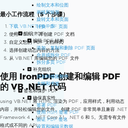
绘制文本和位图
画线和矩形
最小工作流程（5 个步骤）
旋转文本和页面
下载 VB.NET PDF 库
转换 PDF 页面
组织 PDF
使用 VB.NET 库创建 PDF 文档
编辑 PDF 结构
自定义您的 PDF 文档样式
添加、复制和删除 PDF 页面
选择创建动态内容的方法
合并或拆分 PDF
从 VB.NET 库编辑您的 PDF 文件
拆分多页 PDF
补充组织
使用 IronPDF 创建和编辑 PDF
添加和移除附件
大纲和书签
的 VB .NET 代码
签名和保护 PDF
确保真实性
using VB.NET 将 HTML 渲染为 PDF，应用样式，利用动态
签署 PDF
内容，并轻松编辑您的文件。 创建 PDF 非常简单且兼容 .NET
使用 HSM 签署 PDF
Framework 4，.NET Core 3.1，.NET 6 和 5。无需专有文件
验证 PDF 签名
格式或不同的 API。
设置和编辑元数据