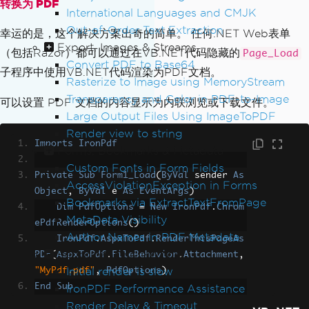
转换为 PDF
<img
src
=
"demo/img/color
International Languages and CMJK
ado-colors.jpg"
width
=
"100%"
/><figcap
Out-of-Order Text Extraction
幸运的是，这个解决方案出奇的简单。 任何.NET Web表单
tion>
"colorado colors" by 
<a
href
=
"htt
Export, Images & Streams
（包括Razor）都可以通过在VB.NET代码隐藏的
Page_Load
ps://www.flickr.com/photos/cptspock/28
Convert PDF to Base64
子程序中使用VB.NET代码渲染为PDF文档。
57543585"
>
Jasen Miller
</a>
.
</figcaptio
Rasterize to Image using MemoryStream
n>
Transparency and Color in PDF-to-Image
可以设置 PDF 文档的内容显示为内联浏览或下载文件。
</figure>
Large Output Files Using ImageToPDF
</div>
<!-- // bss-slides -->
Render view to string
<div
class
=
"content"
>
Imports
IronPdf
Forms, Bookmarks & Metadata
<h2>
What is it?
</h2>
Custom Fonts in Form Fields
<p>
It's a fairly basic slideshow, writ
Private
Sub
Form1_Load
(
ByVal
 sender 
As
ten in javascript. This is a dual-purp
AccessViolationException in Forms
Object
,
ByVal
 e 
As
EventArgs
)
ose project, it's meant to be somethin
Bookmarks via ExtractTextFromPage
Dim
PdfOptions
=
New
IronPdf
.
Chrom
g you can drop right into your page an
MetaData Visibility
ePdfRenderOptions
()
d use if you so choose, but it's also 
Author Names in PDF Metadata
IronPdf
.
AspxToPdf
.
RenderThisPageAs
meant as an example/tutorial script sh
Performance & Memory
PDF
(
AspxToPdf
.
FileBehavior
.
Attachment
,
owing how to build a simple DIY slides
Initial render is slow
"MyPdf.pdf"
,
PdfOptions
)
how from scratch on your own. 
<a
href
End
Sub
IronPDF Performance Assistance
=
"http://themarklee.com/2014/10/05/bet
Render Delay & Timeout