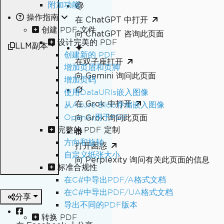
附加功能
操作指南
在 ChatGPT 中打开
创建 PDF 文件
向 ChatGPT 咨询此页面
设计完美的 PDF
LLM副本
创建新的 PDF
在双子座打开
增加页眉和页脚
向 Gemini 询问此页面
增加页码
使用DataURIs嵌入图像
在 Grok 中打开
从Azure Blob存储嵌入图像
OpenAI用于PDF
向 Grok 询问此页面
完整的 PDF 定制
方向和旋转
打开困惑
自定义纸张大小
向 Perplexity 询问有关此页面的信息
标准合规性
在C#中导出PDF/A格式文档
在C#中导出PDF/UA格式文档
分享
导出不同的PDF版本
转换 PDF