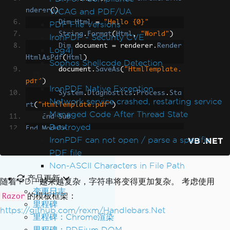
ery/jquery"
>
jQuery
</a>
 though!)
</li>
nderer
WCAG and PDF/UA
()
</ul>
Dim
Html
=
"Hello {0}"
PDF File Versions
<h2>
Getting Started
</h2>
String
.
Format
(
Html
,
"World"
)
IronPDF - Security CVE
<ol>
Dim
 document 
=
 renderer
.
Render
Log4j
<li><p>
HTML markup for the slideshow s
HtmlAsPdf
(
Html
)
Sophos Shellcode Detection
hould look basically like this, with a 
        document
.
SaveAs
(
"HtmlTemplate.
Exception Messages
container element wrapping the whole t
pdf"
)
IronPDF Native Exception
hing (doesn't have to be a 
<span
class
System
.
Diagnostics
.
Process
.
Sta
Network service crashed, restarting service
=
"code"
>
&lt;div&gt;
</span>
) and each s
rt
(
"HtmlTemplate.pdf"
)
lide is a 
Managed Code After Thread State
<span
class
=
"code"
>
&lt;figur
End
Sub
e&gt;
</span>
.
</p>
Destroyed
End
Module
<script
src
=
"https://gist.github.com/l
IronPDF can not open / parse a specific
VB .NET
eemark/83571d9f8f0e3ad853a8.js"
></scri
PDF file
pt>
</li>
Non-ASCII Characters in File Path
<li>
Include the script: 
<span
class
=
"c
产品更新
随着 PDF 越来越复杂，字符串将变得更加复杂。 考虑使用
ode"
>
js/better-simple-slideshow.min.js
变更日志
的模板框架：
Razor
</span>
 or 
<span
class
=
"code"
>
js/bette
里程碑
r-simple-slideshow.js
</span></li>
https://github.com/rexm/Handlebars.Net
里程碑：Chrome渲染
<li>
Include the stylesheet 
<span
class
里程碑：PDFium DOM