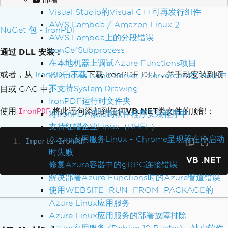
Visual Studio的Visual C++可再发行组件
AWS Lambda / Amazon Linux 2
NuGet 包 - IronPDF
AWS Lambda上的分段错误
IronCefSubprocess
通过 DLL 安装：
在本地机器上调试Azure Functions项目
或者，从
IronPDF 下载
下载 IronPDF DLL，并手动安装到项
Windows Nano Server / Servercore在.Net6中
不支持System.Drawing
目或 GAC 中。
IronPDF运行时文件夹
使用
将此语句添加到任何
VB.NET
类文件的顶部：
IronPDF
将IronPDF添加到软件程序安装程序中
支持红帽企业Linux（RHEL）
Azure应用服务Linux - Chrome呈现器在冷启动
Imports
IronPdf
时失败
VB .NET
修复Azure容器中的gRPC连接错误
解决部署Azure Functions时的Azure管道错误
使用WEBSITE_RUN_FROM_PACKAGE的
Azure Linux应用服务
Azure Linux应用服务的部署故障排除