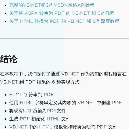
完整的VB.NET和C# MSDN风格API参考
<script
src
=
"js/better-simple-slidesho
w.min.js"
></script>
关于将 ASPX 转换为 PDF 的 VB.NET 和 C# 教程
<script>
关于 HTML 转换为 PDF 的 VB.NET 和 C# 深度教程
var
 opts 
=
{
auto
:
{
        speed 
:
3500
,
        pauseOnHover 
:
true
},
结论
    fullScreen 
:
false
,
    swipe 
:
true
};
在本教程中，我们探讨了通过 VB.NET 作为我们的编程语言在
makeBSS
(
'.num1'
,
 opts
);
VB.NET 到 PDF 结果的 6 种实现方式。
var
 opts2 
=
{
auto
:
false
,
HTML 字符串到 PDF
    fullScreen 
:
true
,
使用 HTML 字符串定义其内容的 VB.NET 中创建 PDF
    swipe 
:
true
将现有URL渲染为PDF文件
};
makeBSS
(
'.num2'
,
 opts2
);
生成 PDF 初始化 HTML 文件
</script>
VB.NET 中的 HTML 模板化和转换为动态 PDF 文件