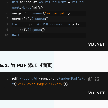
Dim
 mergedPdf 
As
PdfDocument
=
PdfDocu
<script
src
=
"https://gist.github.c
ment
.
Merge
(
pdfs
)
om/leemark/19bafdb1abf8f6b4e147.js"
></
mergedPdf
.
SaveAs
(
"merged.pdf"
)
script>
mergedPdf
.
Dispose
()
<p>
JavaScript code:
</p>
For
Each
 pdf 
As
PdfDocument
In
 pdfs
<script
src
=
"https://gist.github.c
    pdf
.
Dispose
()
om/leemark/a09d2726b5bfc92ea68c.js"
></
Next
script>
<h3>
Example #2 (below)
</h3>
VB .NET
<div
class
=
"bss-slides num2"
t
abindex
=
"2"
>
<figure>
5.2. 为 PDF 添加封面页
<img
src
=
"http://themark
lee.com/wp-content/uploads/2013/12/sno
wying.jpg"
width
=
"100%"
/><figcaption
pdf
.
PrependPdf
(
renderer
.
RenderHtmlAsPd
>
"Snowying" by 
<a
href
=
"http://www.fli
f
(
"<h1>Cover Page</h1><hr>"
))
ckr.com/photos/fiddleoak/8511209344/"
>
fiddleoak
</a>
.
</figcaption>
VB .NET
</figure>
<figure>