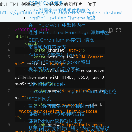
Dim
 PDF 
=
Renderer
.
RenderHtmlF
CSP和CNG签名
此 HTML 创建动态、支持移动的幻灯片，位于
ileAsPdf
(
"yourfile.html"
)
PDF到图像中的透明度和颜色
https://github.com/leemark/better-simple-slideshow
IronPdf.UpdatedChrome 渲染
' Save PDF file
在 Linux/WSL 中监控内存
        PDF.SaveAs("styled_output.pd
<!DOCTYPE html>
通过 ExtractTextFromPage 添加书签
f")
<html>
CEF/Chromium 内存使用情况
    End Sub
<head>
页眉和内容不对齐
End Module
<meta
charset
=
"utf-8"
>
Adobe 字体作为 Type 3
<meta
http-equiv
=
"X-UA-Compati
IronPdfEngine Docker 输出
ble"
content
=
"IE=edge"
>
表单字段中的自定义字体
<title>
A simple DIY responsive 
异常消息
slideshow made with HTML5, CSS3, and J
访问路径'Global-
avaScript
</title>
IronSoftwareDeploymentGlobal'被拒绝
<meta
name
=
"description"
conte
nt
=
""
>
502坏网关
<meta
name
=
"viewport"
content
建立与许可服务器的连接时出错
=
"width=device-width, initial-scale=
部署Chrome依赖项时出错
1"
>
部署Pdfium依赖项时出错
<link
href
=
'http://fonts.googl
从字节打开文档时出错：'内存分配错误'
eapis.com/css?family=Open+Sans|Open+Sa