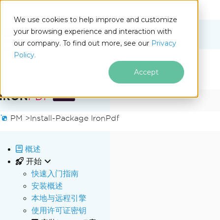
We use cookies to help improve and customize
your browsing experience and interaction with
Docs
our company. To find out more, see our
Privacy
for
本页内容
Policy.
.NET
Accept
跳至页脚内容
PM >
Install-Package IronPdf
概述
开始
快速入门指南
安装概述
本地与远程引擎
使用许可证密钥