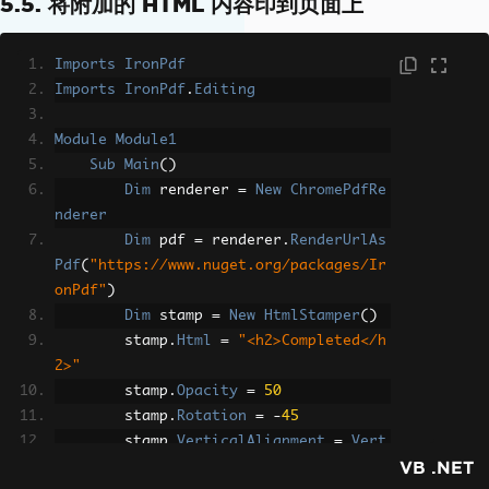
5.5. 将附加的 HTML 内容印到页面上
ty-winter-afternoon.jpg"
width
=
"100%"
/><figcaption>
"Misty winter afternoon" 
Imports
IronPdf
by 
<a
href
=
"http://www.flickr.com/phot
Imports
IronPdf
.
Editing
os/22746515@N02/5277611659/"
>
Bert Kauf
mann
</a>
.
</figcaption>
Module
Module1
</figure>
Sub
Main
()
<figure>
Dim
 renderer 
=
New
ChromePdfRe
<img
src
=
"http://themark
nderer
lee.com/wp-content/uploads/2013/12/goo
Dim
 pdf 
=
 renderer
.
RenderUrlAs
d-morning.jpg"
width
=
"100%"
/><figcapt
Pdf
(
"https://www.nuget.org/packages/Ir
ion>
"Good Morning!" by 
<a
href
=
"htt
onPdf"
)
p://www.flickr.com/photos/frank_wueste
Dim
 stamp 
=
New
HtmlStamper
()
feld/4306107546/"
>
Frank Wuestefeld
</a
        stamp
.
Html
=
"<h2>Completed</h
>
.
</figcaption>
2>"
</figure>
        stamp
.
Opacity
=
50
</div>
<!-- // bss-slides -->
        stamp
.
Rotation
=
-
45
<p>
HTML markup:
</p>
        stamp
.
VerticalAlignment
=
Vert
<script
src
=
"https://gist.github.com/l
VB .NET
icalAlignment
.
Top
eemark/de90c78cb73673650a5a.js"
></scri