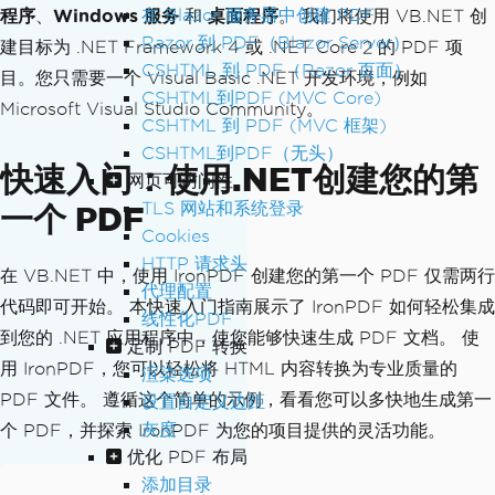
在 Blazor 服务器中创建 PDF
程序
、
Windows 服务
和
桌面程序
。 我们将使用 VB.NET 创
Razor 到 PDF（Blazor Server）
建目标为 .NET Framework 4 或 .NET Core 2 的 PDF 项
CSHTML 到 PDF（Razor 页面）
目。您只需要一个 Visual Basic .NET 开发环境，例如
CSHTML到PDF (MVC Core)
Microsoft Visual Studio Community。
CSHTML 到 PDF (MVC 框架)
CSHTML到PDF（无头）
快速入门：使用.NET创建您的第
网页可访问性
TLS 网站和系统登录
一个 PDF
Cookies
HTTP 请求头
在 VB.NET 中，使用 IronPDF 创建您的第一个 PDF 仅需两行
代理配置
代码即可开始。 本快速入门指南展示了 IronPDF 如何轻松集成
线性化PDF
到您的 .NET 应用程序中，使您能够快速生成 PDF 文档。 使
定制 PDF 转换
用 IronPDF，您可以轻松将 HTML 内容转换为专业质量的
渲染选项
PDF 文件。 遵循这个简单的示例，看看您可以多快地生成第一
设置自定义边距
灰度
个 PDF，并探索 IronPDF 为您的项目提供的灵活功能。
优化 PDF 布局
添加目录