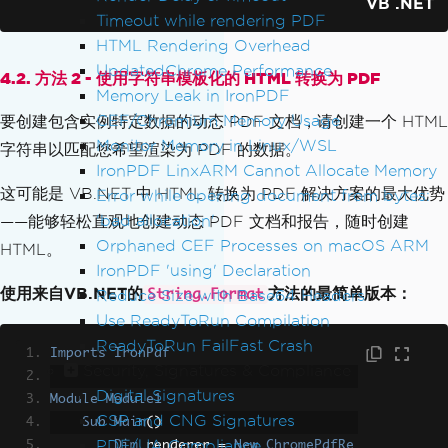
ter-simple-slideshow/"
>
Here is a tutor
VB .NET
Timeout while rendering PDF
ial/walkthrough
</a>
.
</p>
HTML Rendering Overhead
<h2>
Features
</h2>
UpdatedChrome Performance
<ul>
4.2. 方法 2 - 使用字符串模板化的 HTML 转换为 PDF
<li>
Memory Leak in IronPDF
fully responsive
</li>
<li>
option for auto-advancing slid
CEF/Chromium Memory Usage
要创建包含实例特定数据的动态 PDF 文档，请创建一个 HTML
es, or manually advancing by user
</li>
Monitor Memory in Linux/WSL
字符串以匹配您希望渲染为 PDF 的数据。
<li>
multiple slideshows per-page
</
IronPDF LinxARM Cannot Allocate Memory
li>
这可能是 VB.NET 中 HTML 转换为 PDF 解决方案的最大优势
Error while opening document from bytes:
<li>
supports arrow-key navigation
'bad allocation'
——能够轻松直观地创建动态 PDF 文档和报告，随时创建
</li>
Orphaned CEF Processes on macOS ARM
HTML。
<li>
full-screen toggle using HTML5 
IronPDF 'using' Declaration
fullscreen api
</li>
使用来自VB.NET的
方法的最简单版本：
Reduce Size with Base64 Headers
String.Format
<li>
swipe events supported on touc
Use ReadyToRun Compilation
h devices (requires 
<a
href
=
"https://g
ReadyToRun FailFast Crash
ithub.com/hammerjs/hammer.js"
>
hammer.j
Imports
IronPdf
Security, Signatures & Compliance
s
</a>
)
</li>
<li>
written in vanilla JS--this me
Digital Signatures
Module
Module1
ans no jQuery dependency (much &heart
CSP and CNG Signatures
Sub
Main
()
s; for 
<a
href
=
"https://github.com/jqu
PDF/UA Compliance
Dim
 renderer 
=
New
ChromePdfRe