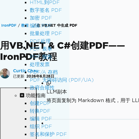
HTML到PDF
数字签名 PDF
加密 PDF
编辑 PDF
IronPDF
教程
在 VB.NET 中生成 PDF
批量处理 PDF
PDF处理
用VB.NET & C#创建PDF——
PDF 表单
IronPDF教程
PDF 报告
处理发票
Curtis Chau
PDF/A 存档
已更新:
2026年6月28日
PDF 无障碍访问 (PDF/UA)
政府合规性
LLM副本
功能指南
将页面复制为 Markdown 格式，用于 LL
创建PDF
转换PDF
编辑 PDF
组织 PDF
签名和保护 PDF