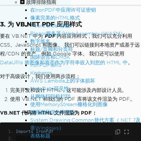
故障排除指南
在IronPDF中应用许可证密钥
像素完美的HTML格式
3. 为 VB.NET PDF 应用样式
Azure Blob 存储
Blazor服务器/WebAssembly (WASM)
要在 VB.NET 中为
PDF
内容应用样式，我们可以充分利用
数字签名
CSS、JavaScript 和图像。 我们可以链接到本地资产或基于远
标题/页脚和分页符
程/CDN 的资产，例如 Google 字体。 我们还可以使用
国际语言和CMJK
DataURIs 将图像和资产作为字符串嵌入到您的 HTML 中
。
IronPDF和IIS
Kerberos
对于高级设计，我们使用两步流程：
AWS Lambda上的字体损坏
MetaData可见性
完美开发和设计 HTML，这可能涉及内部设计人员。
从网络打印机打印
使用 VB.NET 和我们的 PDF 库将该文件渲染为 PDF。
使用MemoryStream栅格化到图像
将视图呈现为字符串
VB.NET 代码将 HTML 文件渲染为 PDF：
System.Drawing.Common替代方案（.NET 7及
非Windows）
Imports
IronPdf
表格标题