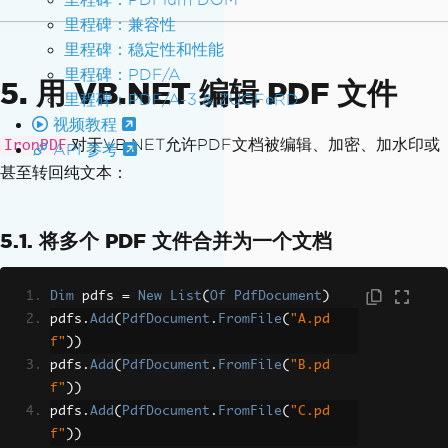
=
"code"
>
css/simple-slideshow-styles.cs
里程碑：兼容性
s
</span></li>
里程碑：稳定性和性能
<li>
Initialize the slideshow:
<script
src
=
"https://gist.github.com/l
里程碑：PDF/A
5. 用 VB.NET 编辑 PDF 文件
eemark/479d4ecc4df38fba500c.js"
></scri
里程碑：PDF/A-3 & ZUGFeRD
pt>
视频教程
</li>
对于VB.NET允许PDF文档被编辑、加密、加水印或
IronPDF
API 参考
</ol>
甚至转回纯文本：
<h2>
Options
</h2>
To customize functionality, create an 
options object, then pass it into 
<spa
5.1. 将多个 PDF 文件合并为一个文档
n
class
=
"code"
>
makeBSS()
</span>
 as the 
second argument, as seen below:
Dim
 pdfs 
=
New
List
(
Of
PdfDocument
)
<script
src
=
"https://gist.github.com/l
pdfs
.
Add
(
PdfDocument
.
FromFile
(
"A.pd
eemark/c6e0f5c47acb7bf9be16.js"
></scri
f"
))
pt>
pdfs
.
Add
(
PdfDocument
.
FromFile
(
"B.pd
<h2>
Demo/Examples
</h2>
f"
))
<h3>
Example #1 (slideshow at top o
pdfs
.
Add
(
PdfDocument
.
FromFile
(
"C.pd
f this page)
</h3>
f"
))
<p>
HTML markup:
</p>