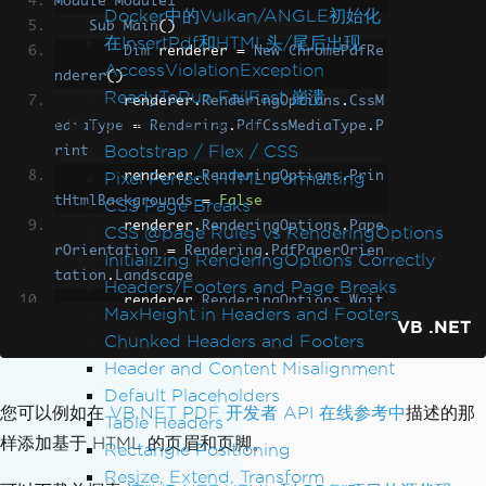
Module
Module1
mple DIY responsive JavaScript slidesh
Docker中的Vulkan/ANGLE初始化
Sub
Main
()
ow.
</span>
 [
<a
href
=
"https://github.co
在InsertPdf和HTML头/尾后出现
Dim
 renderer 
=
New
ChromePdfRe
m/leemark/better-simple-slideshow"
>
Git
AccessViolationException
nderer
()
Hub
<span>
 repo
</span></a>
]
</p>
ReadyToRun FailFast 崩溃
        renderer
.
RenderingOptions
.
CssM
</header>
Rendering & Layout
ediaType
=
Rendering
.
PdfCssMediaType
.
P
<div
class
=
"bss-slides num1"
t
Bootstrap / Flex / CSS
rint
abindex
=
"1"
autofocus
=
"autofocus"
>
Pixel Perfect HTML Formatting
        renderer
.
RenderingOptions
.
Prin
<figure>
tHtmlBackgrounds
=
False
CSS Page Breaks
<img
src
=
"demo/img/mediu
        renderer
.
RenderingOptions
.
Pape
CSS @page Rules vs RenderingOptions
m.jpg"
width
=
"100%"
/><figcaption>
"Med
rOrientation
=
Rendering
.
PdfPaperOrien
Initializing RenderingOptions Correctly
ium" by 
<a
href
=
"https://www.flickr.co
tation
.
Landscape
Headers/Footers and Page Breaks
m/photos/thomashawk/14586158819/"
>
Thom
        renderer
.
RenderingOptions
.
Wait
as Hawk
MaxHeight in Headers and Footers
</a>
.
</figcaption>
VB .NET
For
.
RenderDelay
(
150
)
</figure>
Chunked Headers and Footers
        renderer
.
RenderingOptions
.
Text
<figure>
Header and Content Misalignment
Header
.
CenterText
=
"VB.NET PDF Slides
<img
src
=
"demo/img/color
Default Placeholders
how"
您可以例如在
VB.NET PDF 开发者 API 在线参考中
描述的那
ado.jpg"
width
=
"100%"
/><figcaption>
"C
Table Headers
        renderer
.
RenderingOptions
.
Text
olorado" by 
<a
href
=
"https://www.flick
样添加基于 HTML 的页眉和页脚。
Rectangle Positioning
Header
.
DrawDividerLine
=
True
r.com/photos/stuckincustoms/88370744"
>
Resize, Extend, Transform
        renderer
.
RenderingOptions
.
Text