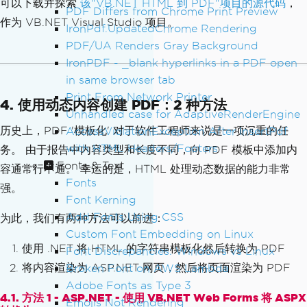
Trey Ratcliff
</a>
.
</figcaption>
可以下载并探索
该"VB.NET HTML 到 PDF"项目的源代码
，
Header
.
FontSize
=
"13"
PDF Differs from Chrome Print Preview
</figure>
作为 VB.NET Visual Studio 项目。
        renderer
.
RenderingOptions
.
Text
IronPdf.UpdatedChrome Rendering
<figure>
Footer
.
RightText
=
"page {page} of {to
PDF/UA Renders Gray Background
<img
src
=
"demo/img/monte
tal-pages}"
IronPDF - _blank hyperlinks in a PDF open
-vista.jpg"
width
=
"100%"
/><figcaption
        renderer
.
RenderingOptions
.
Text
in same browser tab
>
"Early Morning at the Monte Vista Wil
Footer
.
Font
=
FontTypes
.
Arial
dlife Refuge, Colorado" by 
<a
href
=
"ht
Print From Network Printer
4. 使用动态内容创建 PDF：2 种方法
        renderer
.
RenderingOptions
.
Text
tps://www.flickr.com/photos/davesoldan
Unhandled case for AdaptiveRenderEngine
Footer
.
FontSize
=
"9"
o/8572429635"
>
Dave Soldano
</a>
.
</figca
历史上，PDF '模板化' 对于软件工程师来说是一项沉重的任
AccessViolationException After InsertPdf
Dim
 document 
=
 renderer
.
Render
ption>
with HTML Headers/Footers
务。 由于报告中内容类型和长度不同，向 PDF 模板中添加内
HtmlFileAsPdf
(
"..\..\slideshow\index.h
</figure>
Fonts & Text
tml"
)
容通常行不通。 幸运的是，HTML 处理动态数据的能力非常
<figure>
Fonts
        document
.
SaveAs
(
"Html5WithHead
强。
<img
src
=
"demo/img/sunri
er.pdf"
Font Kerning
)
se.jpg"
width
=
"100%"
/><figcaption>
"Su
System
.
Diagnostics
.
Process
.
Sta
Add Fonts Using CSS
为此，我们有两种方法可以前进：
nrise in Eastern Colorado" by 
<a
href
rt
(
"Html5WithHeader.pdf"
)
Custom Font Embedding on Linux
=
"https://www.flickr.com/photos/355280
End
Sub
使用 .NET 将 HTML 的字符串模板化然后转换为 PDF
Font Discrepancies: Windows vs Linux
40@N04/6673031153"
>
Pam Morris
</a>
.
</fi
End
Module
将内容渲染为 ASP.NET 网页，然后将页面渲染为 PDF
Broken Font on AWS Lambda
gcaption>
Adobe Fonts as Type 3
</figure>
4.1. 方法 1 - ASP.NET - 使用 VB.NET Web Forms 将 ASPX
<figure>
Emojis Not Rendering