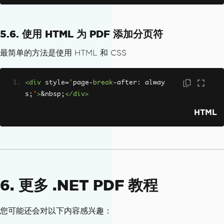
        stamp
.
VerticalOffset
=
New
Len
pt>
gth
(
10
)
<p>
JavaScript code:
</p>
        pdf
.
ApplyStamp
(
stamp
)
<script
src
=
"https://gist.github.com/l
5.6. 使用 HTML 为 PDF 添加分页符
        pdf
.
SaveAs
(
"C:\Path\To\Stampe
eemark/046103061c89cdf07e4a.js"
></scri
d.pdf"
)
pt>
最简单的方法是使用 HTML 和 CSS
End
Sub
</div>
<!-- // content -->
End
Module
<footer>
Example photos are property of 
their respective owners, all code is 
<div
style
=
'
page
-
break
-
after
:
 alway
<
a
s
;
href
'
>
&nbsp;
=
"https://github.com/leemark/bet
</div>
ter-simple-slideshow/blob/gh-pages/LIC
HTML
ENSE"
>
freely licensed for your use
</a
>
. 
<br>
Made especially for you by 
<a
h
ref
=
"http://themarklee.com"
>
Mark Lee
</
a>
 aka 
<a
href
=
"http://twitter.com/@th
erealmarklee"
>
@therealmarklee
</a>
<br>
<span>
&#9774; + &hearts;
</span></foote
6. 更多 .NET PDF 教程
r>
<script
src
=
"demo/js/hammer.min.js"
></
script>
<!-- for swipe support on touch 
您可能还会对以下内容感兴趣：
interfaces -->