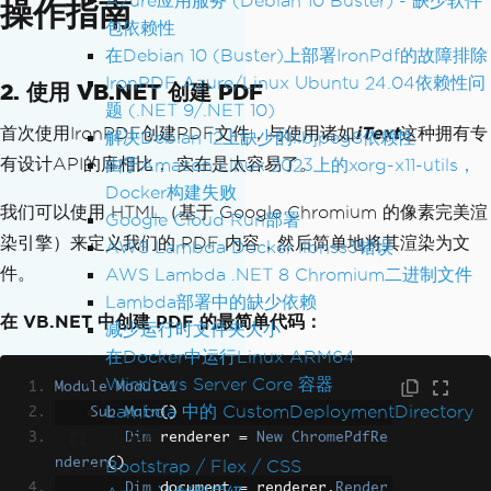
Azure应用服务 (Debian 10 Buster) - 缺少软件
操作指南
包依赖性
在Debian 10 (Buster)上部署IronPdf的故障排除
IronPDF Azure/Linux Ubuntu 24.04依赖性问
2. 使用 VB.NET 创建 PDF
题 (.NET 9/.NET 10)
首次使用IronPDF创建PDF文件，与使用诸如
iText
这种拥有专
解决Debian 12上缺少的libjpeg8依赖性
有设计API的库相比， 实在是太容易了。
由于Amazon Linux 2023上的xorg-x11-utils，
Docker构建失败
我们可以使用 HTML（基于 Google Chromium 的像素完美渲
Google Cloud Run部署
染引擎）来定义我们的 PDF 内容，然后简单地将其渲染为文
AWS Lambda Docker libnss3错误
件。
AWS Lambda .NET 8 Chromium二进制文件
Lambda部署中的缺少依赖
在 VB.NET 中创建 PDF 的最简单代码：
减少运行时文件夹大小
在Docker中运行Linux ARM64
Windows Server Core 容器
Module
Module1
Lambda 中的 CustomDeploymentDirectory
Sub
Main
()
常见问题
Dim
 renderer 
=
New
ChromePdfRe
nderer
()
Bootstrap / Flex / CSS
Dim
 document 
=
 renderer
.
Render