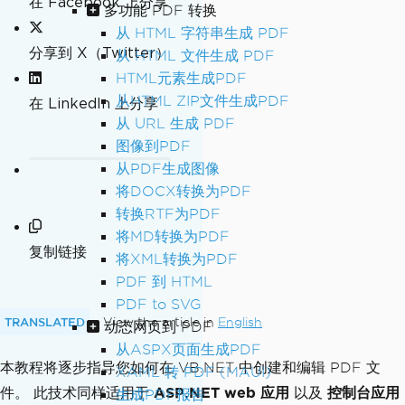
在 Facebook 上分享
多功能 PDF 转换
从 HTML 字符串生成 PDF
分享到 X（Twitter）
从 HTML 文件生成 PDF
HTML元素生成PDF
从HTML ZIP文件生成PDF
在 LinkedIn 上分享
从 URL 生成 PDF
图像到PDF
从PDF生成图像
将DOCX转换为PDF
转换RTF为PDF
将MD转换为PDF
复制链接
将XML转换为PDF
PDF 到 HTML
PDF to SVG
TRANSLATED
View the article in
English
动态网页到 PDF
从ASPX页面生成PDF
本教程将逐步指导您如何在 VB.NET 中创建和编辑 PDF 文
XAML 转 PDF (MAUI)
件。 此技术同样适用于
ASP.NET web 应用
以及
控制台应用
生成PDF报告