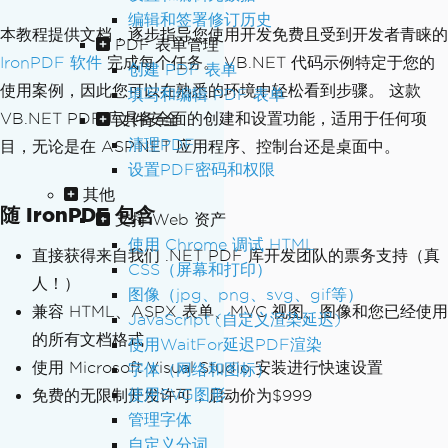
编辑和签署修订历史
本教程提供文档，逐步指导您使用开发免费且受到开发者青睐的
PDF 表单管理
IronPDF 软件
完成每个任务。 VB.NET 代码示例特定于您的
创建 PDF 表单
使用案例，因此您可以在熟悉的环境中轻松看到步骤。 这款
填写和编辑 PDF 表单
VB.NET PDF 库具备全面的创建和设置功能，适用于任何项
文件安全
清理PDF
目，无论是在 ASP.NET 应用程序、控制台还是桌面中。
设置PDF密码和权限
其他
随 IronPDF 包含
支持 Web 资产
使用 Chrome 调试 HTML
直接获得来自我们 .NET PDF 库开发团队的票务支持（真
CSS（屏幕和打印）
人！）
图像（jpg、png、svg、gif等）
兼容 HTML、ASPX 表单、MVC 视图、图像和您已经使用
JavaScript (自定义渲染延迟)
的所有文档格式
使用WaitFor延迟PDF渲染
使用 Microsoft Visual Studio 安装进行快速设置
字体（网络和图标）
使用SVG图形
免费的无限制开发许可，启动价为$999
管理字体
自定义分词