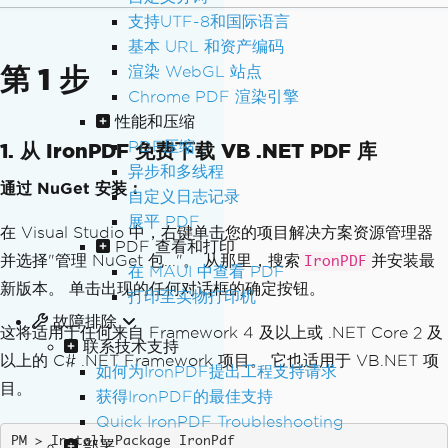
支持UTF-8和国际语言
基本 URL 和资产编码
第 1 步
渲染 WebGL 站点
Chrome PDF 渲染引擎
性能和压缩
PDF压缩
1. 从 IronPDF 免费下载 VB .NET PDF 库
异步和多线程
通过 NuGet 安装：
自定义日志记录
展平 PDF
在 Visual Studio 中，右键单击您的项目解决方案资源管理器
PDF 查看和打印
并选择"管理 NuGet 包..."。 从那里，搜索
并安装最
IronPDF
在 MAUI 中查看 PDF
新版本。 单击出现的任何对话框的确定按钮。
打印至实物打印机
故障排除
这将适用于任何来自 Framework 4 及以上或 .NET Core 2 及
联系技术支持
以上的 C# .NET Framework 项目。 它也适用于 VB.NET 项
如何为IronPDF提出工程支持请求
目。
获得IronPDF的最佳支持
Quick IronPDF Troubleshooting
Install-Package IronPdf
部署