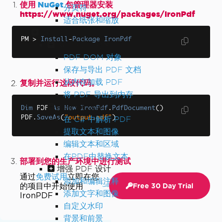
使用
NuGet
包管理器安装
分页符
https://www.nuget.org/packages/IronPdf
适合纸张和缩放
编辑 PDF
PM 
>
Install
-
Package
IronPdf
编辑 PDF 对象
PDF DOM 对象
保存与导出 PDF 文档
从内存加载 PDF
复制并运行这段代码。
将 PDF 导出到内存
编辑文档文本
Dim
 PDF 
As
New
IronPdf
.
PdfDocument
()
PDF
.
SaveAs
(
"output.pdf"
)
在 C# 中解析 PDF
提取文本和图像
编辑文本和区域
在PDF中替换文本
部署到您的生产环境中进行测试
增强 PDF 设计
通过
免费试用
立即在您
添加和编辑注释
的项目中开始使用
Free 30 Day Trial
添加文字和图像
IronPDF
自定义水印
背景和前景