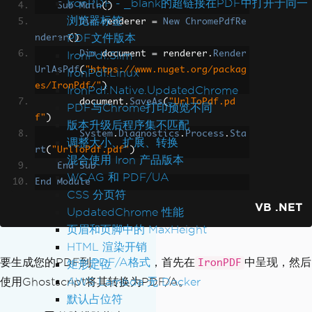
IronPDF - _blank的超链接在PDF中打开于同一
Sub
Main
()
浏览器标签
Dim
 renderer 
=
New
ChromePdfRe
PDF文件版本
nderer
()
IronPdf.Slim
Dim
 document 
=
 renderer
.
Render
UrlAsPdf
(
"https://www.nuget.org/packag
IronPdf.Linux
es/IronPdf/"
)
IronPdf.Native.UpdatedChrome
        document
.
SaveAs
(
"UrlToPdf.pd
PDF与Chrome打印预览不同
f"
)
版本升级后程序集不匹配
System
.
Diagnostics
.
Process
.
Sta
调整大小、扩展、转换
rt
(
"UrlToPdf.pdf"
)
混合使用 Iron 产品版本
End
Sub
WCAG 和 PDF/UA
End
Module
CSS 分页符
VB .NET
UpdatedChrome 性能
页眉和页脚中的 MaxHeight
HTML 渲染开销
要生成您的PDF到
PDF/A格式
，首先在
中呈现，然后
IronPDF
矩形定位
使用Ghostscript将其转换为PDF/A。
AWS Lambda 无 Docker
默认占位符