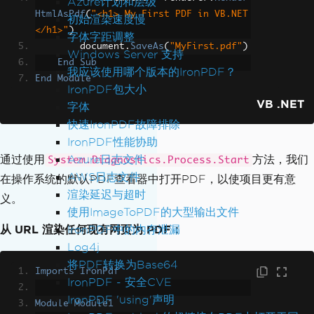
Azure计划和层级
HtmlAsPdf
(
"<h1> My First PDF in VB.NET
初始渲染速度慢
</h1>"
)
字体字距调整
        document
.
SaveAs
(
"MyFirst.pdf"
)
Windows Server 支持
End
Sub
我应该使用哪个版本的IronPDF？
End
Module
IronPDF包大小
VB .NET
字体
快速IronPDF故障排除
IronPDF性能协助
通过使用
Azure日志文件
方法，我们
System.Diagnostics.Process.Start
AWS日志文件
在操作系统的默认PDF查看器中打开PDF，以使项目更有意
渲染延迟与超时
义。
使用ImageToPDF的大型输出文件
从 URL 渲染任何现有网页为 PDF：
IronPDF中的内存泄漏
Log4j
将PDF转换为Base64
Imports
IronPdf
IronPDF - 安全CVE
IronPDF 'using'声明
Module
Module1