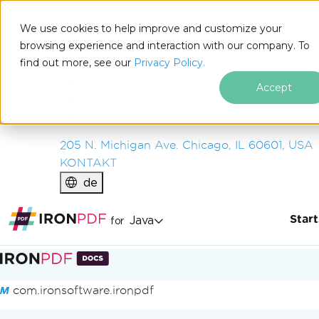
IRON
SOFTWARE
We use cookies to help improve and customize your
PRODUKTE
browsing experience and interaction with our company. To
find out more, see our
UNTERNEHMEN
Privacy Policy.
LÖSUNGEN
Accept
RESSOURCEN
ÜBER UNS
205 N. Michigan Ave. Chicago, IL 60601, USA
KONTAKT
de
Start
Java
for
Zum Fußzeileninhalt springen
com.ironsoftware.ironpdf