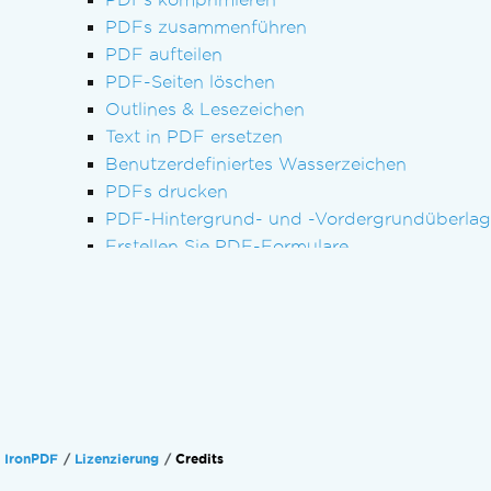
PDFs zusammenführen
PDF aufteilen
PDF-Seiten löschen
Outlines & Lesezeichen
Text in PDF ersetzen
Benutzerdefiniertes Wasserzeichen
PDFs drucken
PDF-Hintergrund- und -Vordergrundüberla
Erstellen Sie PDF-Formulare
PDF-Formulare ausfüllen
PDFs digital unterschreiben
Auf einen physischen Drucker drucken
Managing the Engine
Check & Restart IronPdfEngine
Fehlersuche
Technischen Support kontaktieren
IronPDF
Lizenzierung
Credits
So stellen Sie eine Anfrage beim technische