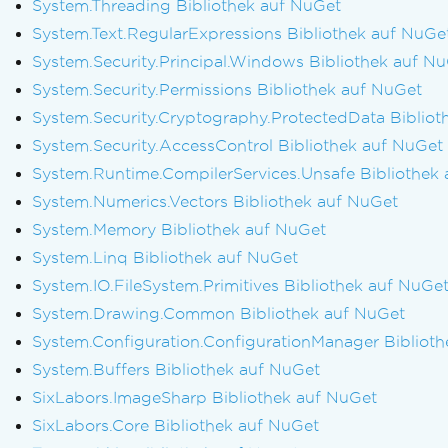
System.Threading Bibliothek auf NuGet
System.Text.RegularExpressions Bibliothek auf NuGe
System.Security.Principal.Windows Bibliothek auf N
System.Security.Permissions Bibliothek auf NuGet
System.Security.Cryptography.ProtectedData Bibliot
System.Security.AccessControl Bibliothek auf NuGet
System.Runtime.CompilerServices.Unsafe Bibliothek
System.Numerics.Vectors Bibliothek auf NuGet
System.Memory Bibliothek auf NuGet
System.Linq Bibliothek auf NuGet
System.IO.FileSystem.Primitives Bibliothek auf NuGe
System.Drawing.Common Bibliothek auf NuGet
System.Configuration.ConfigurationManager Bibliot
System.Buffers Bibliothek auf NuGet
SixLabors.ImageSharp Bibliothek auf NuGet
SixLabors.Core Bibliothek auf NuGet