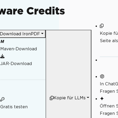
ware Credits
Kopie f
Download IronPDF
Seite al
Maven-Download
JAR-Download
In Chat
Fragen S
Kopie für LLMs
Öffnen S
Gratis testen
Fragen S